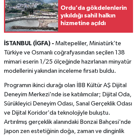
Ordu'da gökdelenlerin
yıkıldığı sahil halkın
hizmetine açıldı
İSTANBUL (İGFA) -
Maltepeliler, Miniatürk'te
Türkiye ve Osmanlı coğrafyasından seçilen 138
mimari eserin 1/25 ölçeğinde hazırlanan minyatür
modellerini yakından inceleme fırsatı buldu.
Programın ikinci durağı olan İBB Kültür AŞ Dijital
Deneyim Merkezi'nde ise katılımcılar; Dijital Oda,
Sürükleyici Deneyim Odası, Sanal Gerçeklik Odası
ve Dijital Koridor'da teknolojiyle buluştu.
Artırılmış gerçeklik alanındaki Bonzai Bahçesi'nde
Japon zen estetiğinin doğa, zaman ve dinginlik