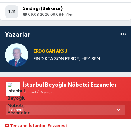
Sındırgı (Balıkesir)
1.2
09.08.2026 09:08
7 km
Yazarlar
ERDOĞAN AKSU
FINDIKTA SON PERDE, HEY SEN…
İstanbul Beyoğlu Nöbetçi Eczaneler
İstanbul / Beyoğlu
Tersane İstanbul Eczanesi