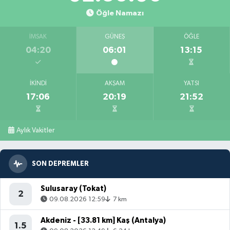
Öğle Namazı
İMSAK
GÜNEŞ
ÖĞLE
04:20
06:01
13:15
İKINDI
AKŞAM
YATSI
17:06
20:19
21:52
Aylık Vakitler
SON DEPREMLER
Sulusaray (Tokat)
2
09.08.2026 12:59
7 km
Akdeniz - [33.81 km] Kaş (Antalya)
1.5