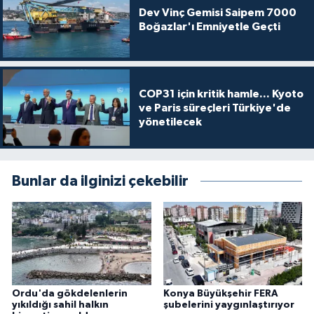
Dev Vinç Gemisi Saipem 7000
Boğazlar'ı Emniyetle Geçti
COP31 için kritik hamle... Kyoto
ve Paris süreçleri Türkiye'de
yönetilecek
Bunlar da ilginizi çekebilir
Ordu'da gökdelenlerin
Konya Büyükşehir FERA
yıkıldığı sahil halkın
şubelerini yaygınlaştırıyor