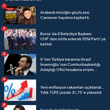
1
Arabesk müziğin güçlü sesi
Cansever hayatını kaybetti
2
Bursa'da 6 Belediye Başkanı
CHP'den istifa ederek YENİ Parti'ye
katıldı
3
X'ten Türkiye kararına itiraz!
İmamoğlu'nun Cumhurbaşkanlığı
Adaylığı Ofisi hesabına erişim
engeli mahkemeye taşındı
4
Yeni enflasyon rakamları açıklandı...
Yıllık TÜFE yüzde 31,75'e yükseldi
5