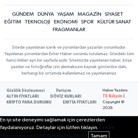
GÜNDEM
DÜNYA
YAŞAM
MAGAZİN
SİYASET
EĞİTİM
TEKNOLOJİ
EKONOMİ
SPOR
KÜLTÜR SANAT
FRAGMANLAR
Sitede yayınlanan içerik ve yorumlardan yazarları sorumludur.
Yayınlanan yorumlardan Enter Haber sorumlu tutulamaz. Sitedeki tüm
harici linkler ayrı bir sayfada açılır. Sitemizde yayınlanan haber, köşe
yazıları ve fotoğraflar izin alınmaksızın kaynak gösterilse dahi,
herhangi bir ortamda kullanılamaz ve yayınlanamaz
Haber Yazılımı:
Gizlilik Sözleşmesi
İletişim
TE Bilişim
|
ALTIN FİYATLARI
DÖVİZ KURLARI
Copyright ©
KRİPTO PARA DURUMU
EMTİA FİYATLARI
2026
En iyi site deneyimi sağlamak için çerezlerden
faydalanıyoruz. Detaylar için lütfen tıklayın.
Gizlilik
Sözleşmesi ve KVKK Aydınlatma Metni
Tamam