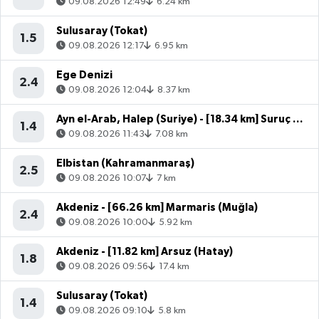
09.08.2026 12:49
6.24 km
Sulusaray (Tokat)
1.5
09.08.2026 12:17
6.95 km
Ege Denizi
2.4
09.08.2026 12:04
8.37 km
Ayn el-Arab, Halep (Suriye) - [18.34 km] Suruç (Şanlıurfa)
1.4
09.08.2026 11:43
7.08 km
Elbistan (Kahramanmaraş)
2.5
09.08.2026 10:07
7 km
Akdeniz - [66.26 km] Marmaris (Muğla)
2.4
09.08.2026 10:00
5.92 km
Akdeniz - [11.82 km] Arsuz (Hatay)
1.8
09.08.2026 09:56
17.4 km
Sulusaray (Tokat)
1.4
09.08.2026 09:10
5.8 km