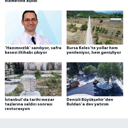
hizmetine açıldı
'Hazımsızlık' sanılıyor, safra
Bursa Keles'te yollar hem
kesesi iltihabı çıkıyor
yenileniyor, hem genişliyor
İstanbul'da tarihi mezar
Denizli Büyükşehir'den
taşlarına saldırı sonrası
Buldan'a dev yatırım
restorasyon