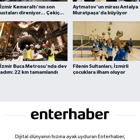
İzmir Kemeraltı'nın son
Aytmatov'un mirası Antalya
ustaları direniyor... Çekiç
Muratpaşa'da büyüyor
sesleriyle yaşayan miras
İzmir Buca Metrosu'nda dev
Filenin Sultanları, İzmirli
adım: 22 km tamamlandı
çocuklara ilham oluyor
Dijital dünyanın hızına ayak uyduran Enterhaber,