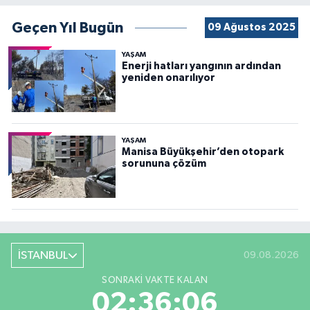
Geçen Yıl Bugün
09 Ağustos 2025
YAŞAM
Enerji hatları yangının ardından
yeniden onarılıyor
YAŞAM
Manisa Büyükşehir’den otopark
sorununa çözüm
İSTANBUL
09.08.2026
SONRAKI VAKTE KALAN
02:36:04