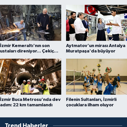
İzmir Kemeraltı'nın son
Aytmatov'un mirası Antalya
ustaları direniyor... Çekiç
Muratpaşa'da büyüyor
sesleriyle yaşayan miras
İzmir Buca Metrosu'nda dev
Filenin Sultanları, İzmirli
adım: 22 km tamamlandı
çocuklara ilham oluyor
Trend Haberler