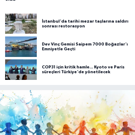
İstanbul'da tarihi mezar taşlarına saldırı
sonrası restorasyon
Dev Vinç Gemisi Saipem 7000 Boğazlar'ı
Emniyetle Geçti
COP31 için kritik hamle... Kyoto ve Paris
süreçleri Türkiye'de yönetilecek