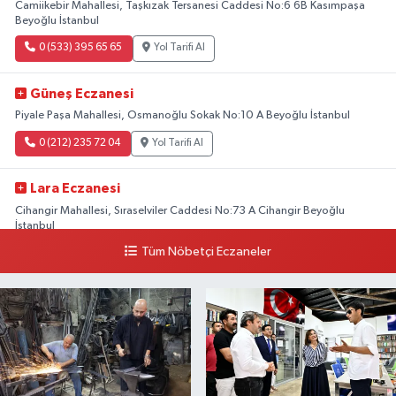
Camiikebir Mahallesi, Taşkızak Tersanesi Caddesi No:6 6B Kasımpaşa
Beyoğlu İstanbul
0 (533) 395 65 65
Yol Tarifi Al
Güneş Eczanesi
Piyale Paşa Mahallesi, Osmanoğlu Sokak No:10 A Beyoğlu İstanbul
0 (212) 235 72 04
Yol Tarifi Al
Lara Eczanesi
Cihangir Mahallesi, Sıraselviler Caddesi No:73 A Cihangir Beyoğlu
İstanbul
Tüm Nöbetçi Eczaneler
0 (212) 293 90 86
Yol Tarifi Al