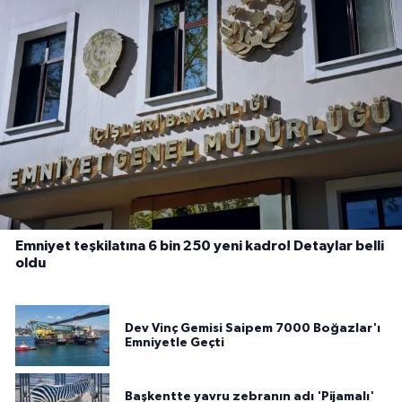
Emniyet teşkilatına 6 bin 250 yeni kadro! Detaylar belli
oldu
Dev Vinç Gemisi Saipem 7000 Boğazlar'ı
Emniyetle Geçti
Başkentte yavru zebranın adı 'Pijamalı'