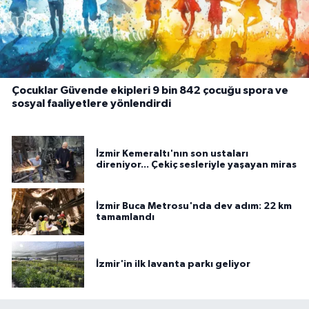
Çocuklar Güvende ekipleri 9 bin 842 çocuğu spora ve
sosyal faaliyetlere yönlendirdi
İzmir Kemeraltı'nın son ustaları
direniyor... Çekiç sesleriyle yaşayan miras
İzmir Buca Metrosu'nda dev adım: 22 km
tamamlandı
İzmir'in ilk lavanta parkı geliyor