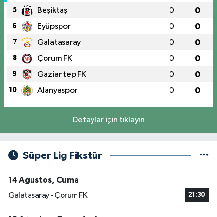
5
Beşiktaş
0
0
6
Eyüpspor
0
0
7
Galatasaray
0
0
8
Çorum FK
0
0
9
Gaziantep FK
0
0
10
Alanyaspor
0
0
Detaylar için tıklayın
Süper Lig Fikstür
14 Ağustos, Cuma
Galatasaray - Çorum FK
21:30