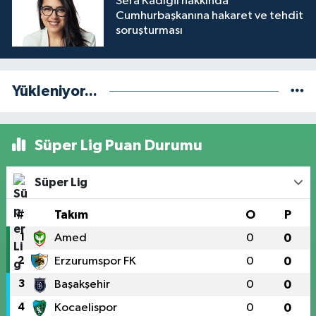
Sera Kadıgil hakkında
Cumhurbaşkanına hakaret ve tehdit
soruşturması
Yükleniyor...
Süper Lig Puan Durumu
Süper Lig
#
Takım
O
P
1
Amed
0
0
2
Erzurumspor FK
0
0
3
Başakşehir
0
0
4
Kocaelispor
0
0