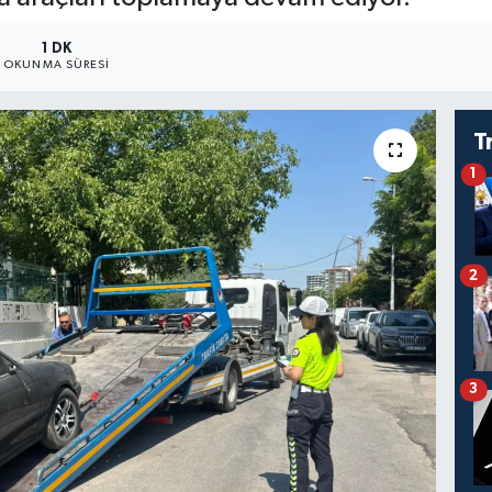
1 DK
OKUNMA SÜRESI
T
1
2
3