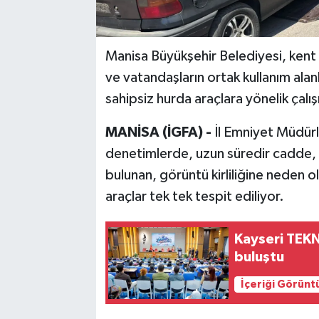
Manisa Büyükşehir Belediyesi, kent e
ve vatandaşların ortak kullanım alan
sahipsiz hurda araçlara yönelik çalı
MANİSA (İGFA) -
İl Emniyet Müdürl
denetimlerde, uzun süredir cadde, 
bulunan, görüntü kirliliğine neden o
araçlar tek tek tespit ediliyor.
Kayseri TEKN
buluştu
İçeriği Görünt