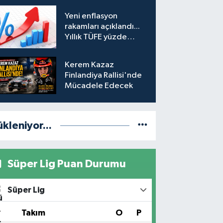
hesabına erişim
Yeni enflasyon
engeli mahkemeye
rakamları açıklandı...
taşındı
Yıllık TÜFE yüzde
31,75'e yükseldi
Kerem Kazaz
Finlandiya Rallisi'nde
Mücadele Edecek
ükleniyor...
Süper Lig Puan Durumu
Süper Lig
#
Takım
O
P