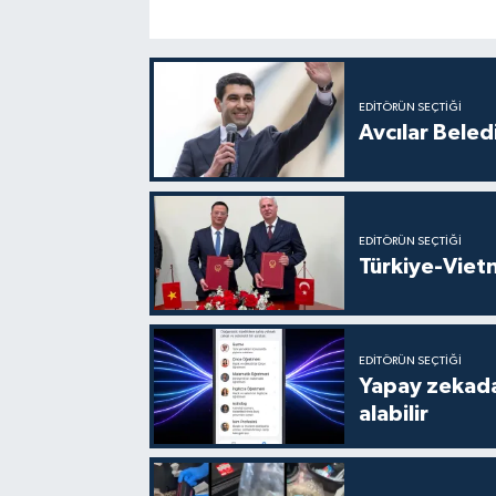
EDITÖRÜN SEÇTIĞI
Avcılar Beled
EDITÖRÜN SEÇTIĞI
Türkiye-Vietn
EDITÖRÜN SEÇTIĞI
Yapay zekada
alabilir