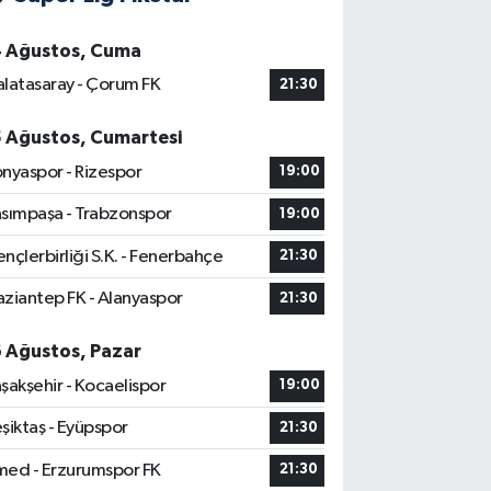
4 Ağustos, Cuma
latasaray - Çorum FK
21:30
5 Ağustos, Cumartesi
nyaspor - Rizespor
19:00
sımpaşa - Trabzonspor
19:00
nçlerbirliği S.K. - Fenerbahçe
21:30
ziantep FK - Alanyaspor
21:30
6 Ağustos, Pazar
şakşehir - Kocaelispor
19:00
şiktaş - Eyüpspor
21:30
ed - Erzurumspor FK
21:30