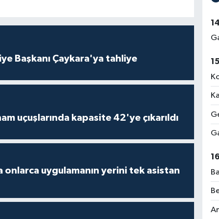
1
Ga
iye Başkanı Çaykara'ya tahliye
1
Ko
Ka
Ge
am uçuşlarında kapasite 42'ye çıkarıldı
Ga
1
 onlarca uygulamanın yerini tek asistan
Ba
Be
Am