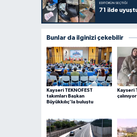
EDITÖRÜN SEÇTIĞI
71 ilde uyuş
Bunlar da ilginizi çekebilir
Kayseri TEKNOFEST
Kayseri 
takımları Başkan
çalınıyor
Büyükkılıç'la buluştu