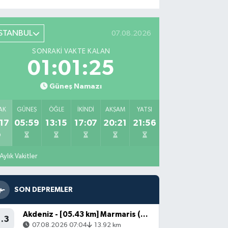
İSTANBUL
07.08.2026
SONRAKI VAKTE KALAN
01:01:24
Güneş Namazı
AK
GÜNEŞ
ÖĞLE
İKINDI
AKŞAM
YATSI
17
05:59
13:15
17:07
20:21
21:56
Aylık Vakitler
SON DEPREMLER
Akdeniz - [05.43 km] Marmaris (Muğla)
1.3
07.08.2026 07:04
13.92 km