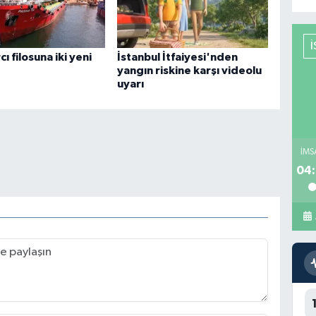
cı filosuna iki yeni
İstanbul İtfaiyesi'nden
yangın riskine karşı videolu
uyarı
İMS
04: