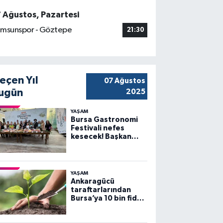
7 Ağustos, Pazartesi
msunspor - Göztepe
21:30
eçen Yıl
07 Ağustos
ugün
2025
YAŞAM
Bursa Gastronomi
Festivali nefes
kesecek! Başkan
Bozbey’den
heyecanlandıran
açıklama
YAŞAM
Ankaragücü
taraftarlarından
Bursa’ya 10 bin fidan
desteği