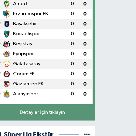
1
Amed
0
0
2
Erzurumspor FK
0
0
3
Başakşehir
0
0
4
Kocaelispor
0
0
5
Beşiktaş
0
0
6
Eyüpspor
0
0
7
Galatasaray
0
0
8
Çorum FK
0
0
9
Gaziantep FK
0
0
0
Alanyaspor
0
0
Detaylar için tıklayın
Süper Lig Fikstür