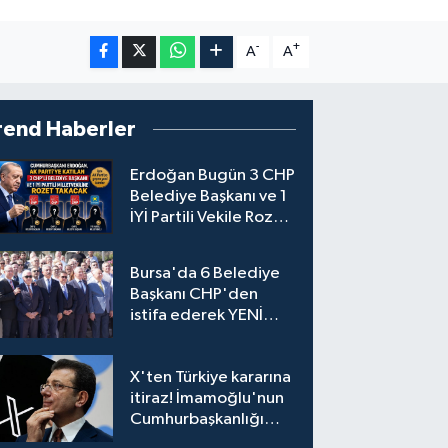
-
+
A
A
rend Haberler
Erdoğan Bugün 3 CHP
Belediye Başkanı ve 1
İYİ Partili Vekile Rozet
Takacak
Bursa'da 6 Belediye
Başkanı CHP'den
istifa ederek YENİ
Parti'ye katıldı
X'ten Türkiye kararına
itiraz! İmamoğlu'nun
Cumhurbaşkanlığı
Adaylığı Ofisi