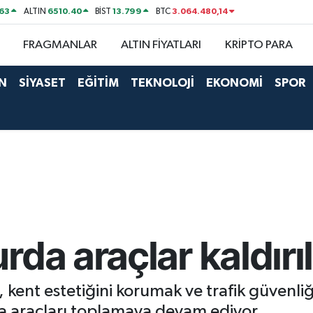
63
6510.40
13.799
3.064.480,14
ALTIN
BİST
BTC
FRAGMANLAR
ALTIN FİYATLARI
KRİPTO PARA
N
SİYASET
EĞİTİM
TEKNOLOJİ
EKONOMİ
SPOR
da araçlar kaldırıl
 kent estetiğini korumak ve trafik güvenli
da araçları toplamaya devam ediyor.