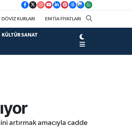
DÖVİZ KURLARI
EMTİA FİYATLARI
KÜLTÜR SANAT
ıyor
ğini artırmak amacıyla cadde