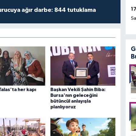
1
turucuya ağır darbe: 844 tutuklama
Sa
G
B
Talas'ta her kapı
Başkan Vekili Şahin Biba:
Bursa'nın geleceğini
bütüncül anlayışla
planlıyoruz