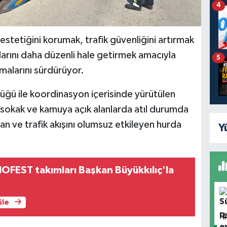
4
stetiğini korumak, trafik güvenliğini artırmak
larını daha düzenli hale getirmek amacıyla
5
şmalarını sürdürüyor.
üğü ile koordinasyon içerisinde yürütülen
sokak ve kamuya açık alanlarda atıl durumda
lan ve trafik akışını olumsuz etkileyen hurda
Y
OFEST takımları Başkan Büyükkılıç'la
üle