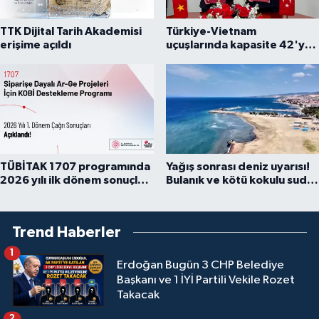
TTK Dijital Tarih Akademisi
Türkiye-Vietnam
erişime açıldı
uçuşlarında kapasite 42'ye
çıkarıldı
TÜBİTAK 1707 programında
Yağış sonrası deniz uyarısı!
2026 yılı ilk dönem sonuçları
Bulanık ve kötü kokulu suda
açıklandı
yüzmeyin
Trend Haberler
1
Erdoğan Bugün 3 CHP Belediye
Başkanı ve 1 İYİ Partili Vekile Rozet
Takacak
2