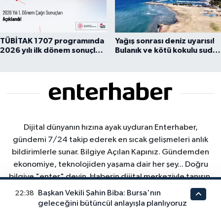
TÜBİTAK 1707 programında
Yağış sonrası deniz uyarısı!
2026 yılı ilk dönem sonuçları
Bulanık ve kötü kokulu suda
açıklandı
yüzmeyin
Dijital dünyanın hızına ayak uyduran Enterhaber,
gündemi 7/24 takip ederek en sıcak gelişmeleri anlık
bildirimlerle sunar. Bilgiye Açılan Kapınız. Gündemden
ekonomiye, teknolojiden yaşama dair her şey... Doğru
bilgiye "enter" deyin. Haberin dijital merkeziyle tanışın.
"Gündemi kaçırmamak için bizi sosyal medyada takip
Başkan Vekili Şahin Biba: Bursa'nın
22:38
edin ve bültenimize abone olun."
geleceğini bütüncül anlayışla planlıyoruz