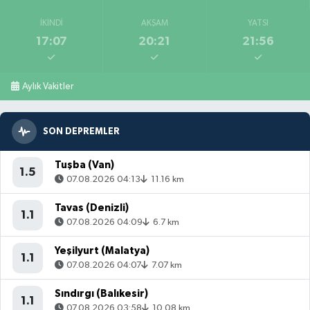
İKINDI
AKŞAM
YATSI
17:07
20:21
21:56
Aylık Vakitler
SON DEPREMLER
Tuşba (Van)
1.5
07.08.2026 04:13
11.16 km
Tavas (Denizli)
1.1
07.08.2026 04:09
6.7 km
Yeşilyurt (Malatya)
1.1
07.08.2026 04:07
7.07 km
Sındırgı (Balıkesir)
1.1
07.08.2026 03:58
10.08 km