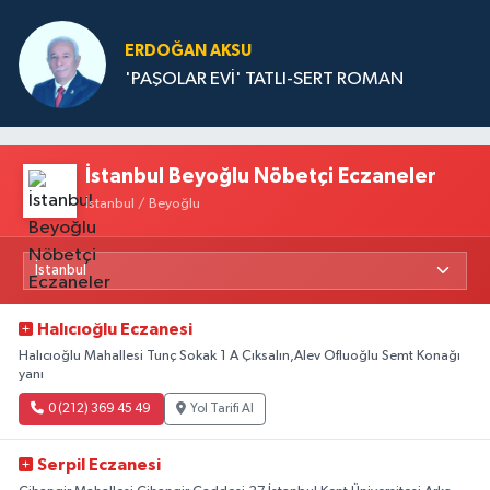
ERDOĞAN AKSU
'PAŞOLAR EVİ' TATLI-SERT ROMAN
İstanbul Beyoğlu Nöbetçi Eczaneler
İstanbul / Beyoğlu
Halıcıoğlu Eczanesi
Halıcıoğlu Mahallesi Tunç Sokak 1 A Çıksalın,Alev Ofluoğlu Semt Konağı
yanı
0 (212) 369 45 49
Yol Tarifi Al
Serpil Eczanesi