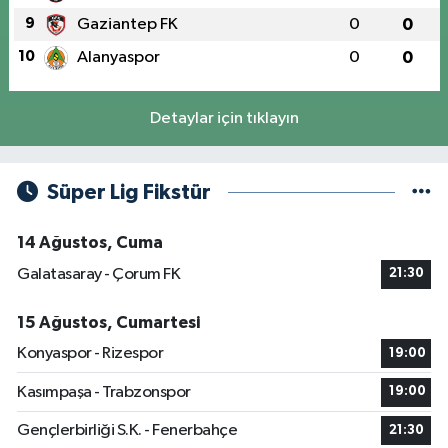
9
Gaziantep FK
0
0
10
Alanyaspor
0
0
Detaylar için tıklayın
Süper Lig Fikstür
14 Ağustos, Cuma
Galatasaray - Çorum FK
21:30
15 Ağustos, Cumartesi
Konyaspor - Rizespor
19:00
Kasımpaşa - Trabzonspor
19:00
Gençlerbirliği S.K. - Fenerbahçe
21:30