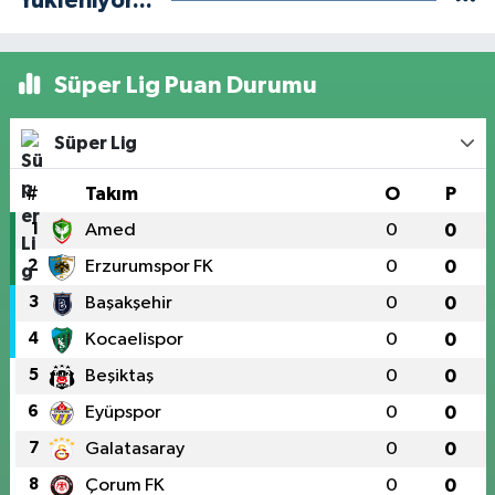
Yükleniyor...
Süper Lig Puan Durumu
Süper Lig
#
Takım
O
P
1
Amed
0
0
2
Erzurumspor FK
0
0
3
Başakşehir
0
0
4
Kocaelispor
0
0
5
Beşiktaş
0
0
6
Eyüpspor
0
0
7
Galatasaray
0
0
8
Çorum FK
0
0