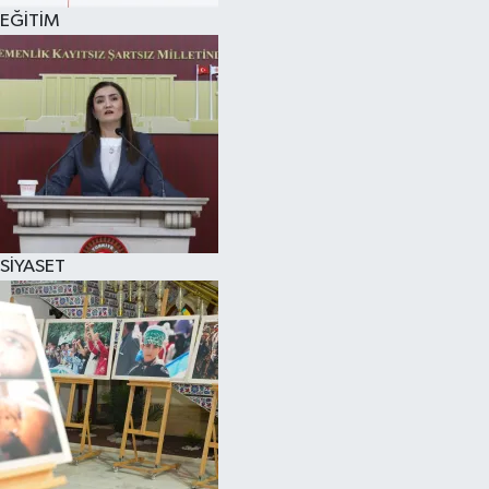
EĞİTİM
SİYASET