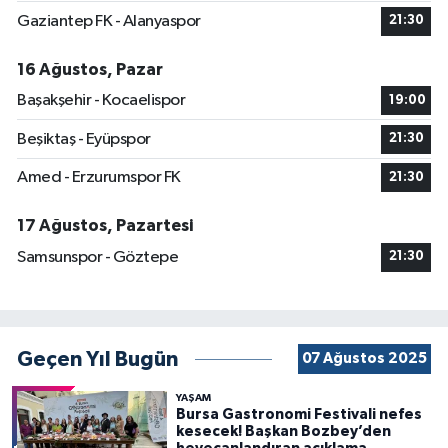
Gaziantep FK - Alanyaspor
21:30
16 Ağustos, Pazar
Başakşehir - Kocaelispor
19:00
Beşiktaş - Eyüpspor
21:30
Amed - Erzurumspor FK
21:30
17 Ağustos, Pazartesi
Samsunspor - Göztepe
21:30
Geçen Yıl Bugün
07 Ağustos 2025
YAŞAM
Bursa Gastronomi Festivali nefes
kesecek! Başkan Bozbey’den