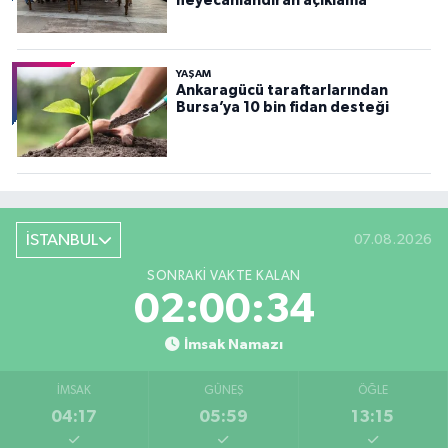
heyecanlandıran açıklama
YAŞAM
Ankaragücü taraftarlarından
Bursa’ya 10 bin fidan desteği
İSTANBUL
07.08.2026
SONRAKI VAKTE KALAN
02:00:33
İmsak Namazı
İMSAK
GÜNEŞ
ÖĞLE
04:17
05:59
13:15