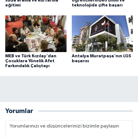
suda arama ve kurtarma
öğrencilerinden bilim ve
eğitimi
teknolojide çifte başarı
MEB ve Türk Kızılay'dan
Antalya Muratpaşa'nın LGS
Çocuklara Yönelik Afet
başarısı
Farkındalık Çalıştayı
Yorumlar