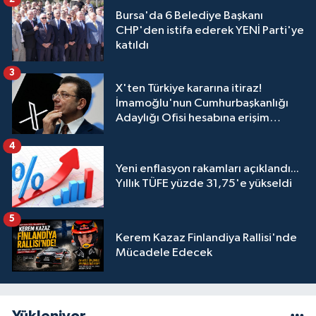
Bursa'da 6 Belediye Başkanı
CHP'den istifa ederek YENİ Parti'ye
katıldı
3
X'ten Türkiye kararına itiraz!
İmamoğlu'nun Cumhurbaşkanlığı
Adaylığı Ofisi hesabına erişim
engeli mahkemeye taşındı
4
Yeni enflasyon rakamları açıklandı...
Yıllık TÜFE yüzde 31,75'e yükseldi
5
Kerem Kazaz Finlandiya Rallisi'nde
Mücadele Edecek