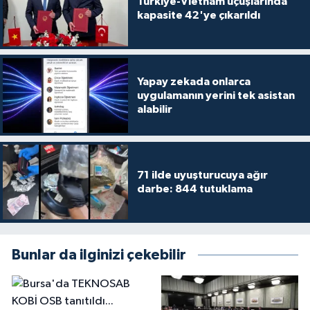
Türkiye-Vietnam uçuşlarında
kapasite 42'ye çıkarıldı
Yapay zekada onlarca
uygulamanın yerini tek asistan
alabilir
71 ilde uyuşturucuya ağır
darbe: 844 tutuklama
Bunlar da ilginizi çekebilir