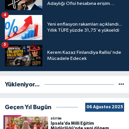
Adaylığı Ofisi hesabına erişim
engeli mahkemeye taşındı
4
Yeni enflasyon rakamları açıklandı...
Yıllık TÜFE yüzde 31,75'e yükseldi
5
Kerem Kazaz Finlandiya Rallisi'nde
Mücadele Edecek
Yükleniyor...
Geçen Yıl Bugün
06 Ağustos 2025
EĞİTİM
İpsala’da Milli Eğitim
Müdürlüğü’nde yeni dönem