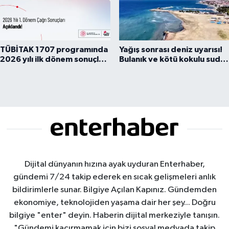
TÜBİTAK 1707 programında
Yağış sonrası deniz uyarısı!
2026 yılı ilk dönem sonuçları
Bulanık ve kötü kokulu suda
açıklandı
yüzmeyin
Dijital dünyanın hızına ayak uyduran Enterhaber,
gündemi 7/24 takip ederek en sıcak gelişmeleri anlık
bildirimlerle sunar. Bilgiye Açılan Kapınız. Gündemden
ekonomiye, teknolojiden yaşama dair her şey... Doğru
bilgiye "enter" deyin. Haberin dijital merkeziyle tanışın.
"Gündemi kaçırmamak için bizi sosyal medyada takip