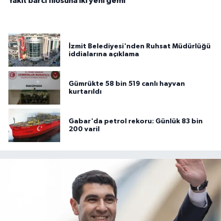
Yakıt barcı filosuna iki yeni gemi
İzmit Belediyesi'nden Ruhsat Müdürlüğü
iddialarına açıklama
Gümrükte 58 bin 519 canlı hayvan
kurtarıldı
Gabar'da petrol rekoru: Günlük 83 bin
200 varil