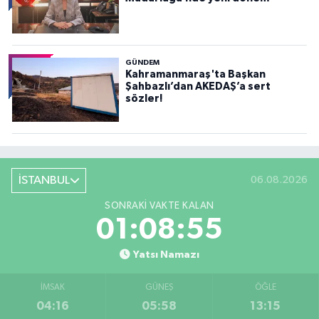
GÜNDEM
Kahramanmaraş'ta Başkan
Şahbazlı’dan AKEDAŞ’a sert
sözler!
İSTANBUL
06.08.2026
SONRAKI VAKTE KALAN
01:08:54
Yatsı Namazı
İMSAK
GÜNEŞ
ÖĞLE
04:16
05:58
13:15