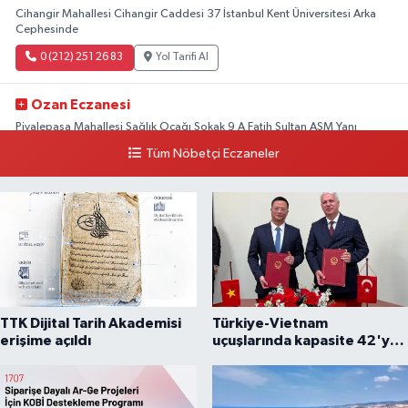
Cihangir Mahallesi Cihangir Caddesi 37 İstanbul Kent Üniversitesi Arka
Cephesinde
0 (212) 251 26 83
Yol Tarifi Al
Ozan Eczanesi
Piyalepaşa Mahallesi Sağlık Ocağı Sokak 9 A Fatih Sultan ASM Yanı
Tüm Nöbetçi Eczaneler
0 (212) 297 30 13
Yol Tarifi Al
TTK Dijital Tarih Akademisi
Türkiye-Vietnam
erişime açıldı
uçuşlarında kapasite 42'ye
çıkarıldı