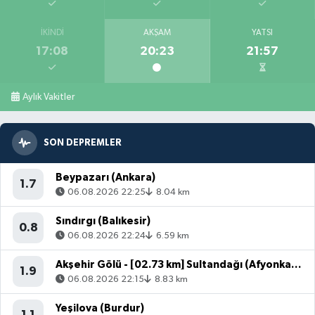
İKINDI
AKŞAM
YATSI
17:08
20:23
21:57
Aylık Vakitler
SON DEPREMLER
Beypazarı (Ankara)
1.7
06.08.2026 22:25
8.04 km
Sındırgı (Balıkesir)
0.8
06.08.2026 22:24
6.59 km
Akşehir Gölü - [02.73 km] Sultandağı (Afyonkarahisar)
1.9
06.08.2026 22:15
8.83 km
Yeşilova (Burdur)
1.1