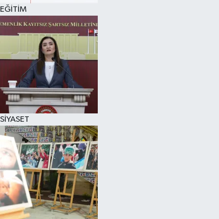
EĞİTİM
SİYASET