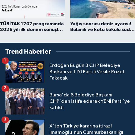
TÜBİTAK 1707 programında
Yağış sonrası deniz uyarısı!
2026 yılı ilk dönem sonuçları
Bulanık ve kötü kokulu suda
açıklandı
yüzmeyin
Trend Haberler
1
Erdoğan Bugün 3 CHP Belediye
Başkanı ve 1 İYİ Partili Vekile Rozet
Takacak
2
Bursa'da 6 Belediye Başkanı
CHP'den istifa ederek YENİ Parti'ye
katıldı
3
X'ten Türkiye kararına itiraz!
İmamoğlu'nun Cumhurbaşkanlığı