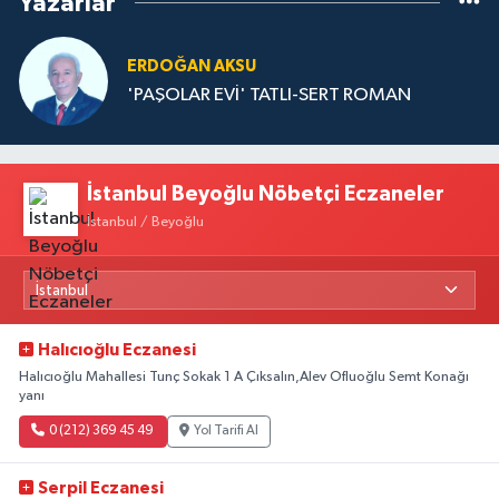
Yazarlar
ERDOĞAN AKSU
'PAŞOLAR EVİ' TATLI-SERT ROMAN
İstanbul Beyoğlu Nöbetçi Eczaneler
İstanbul / Beyoğlu
Halıcıoğlu Eczanesi
Halıcıoğlu Mahallesi Tunç Sokak 1 A Çıksalın,Alev Ofluoğlu Semt Konağı
yanı
0 (212) 369 45 49
Yol Tarifi Al
Serpil Eczanesi