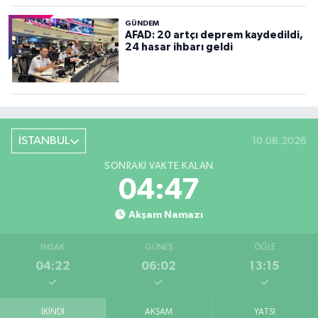
GÜNDEM
AFAD: 20 artçı deprem kaydedildi,
24 hasar ihbarı geldi
İSTANBUL
10.08.2026
SONRAKI VAKTE KALAN
04:45
Akşam Namazı
İMSAK
GÜNEŞ
ÖĞLE
04:22
06:02
13:15
İKINDI
AKŞAM
YATSI