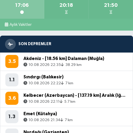
17:06
20:18
21:50
Aylık Vakitler
SON DEPREMLER
Akdeniz - [18.56 km] Dalaman (Muğla)
3.5
10.08.2026 22:35
38.29 km
Sındırgı (Balıkesir)
1.1
10.08.2026 22:22
7 km
Kelbecer (Azerbaycan) - [137.19 km] Aralık (Iğdır)
3.6
10.08.2026 22:11
5.7 km
Emet (Kütahya)
1.3
10.08.2026 21:34
7 km
Nurdağı (Gaziantep)