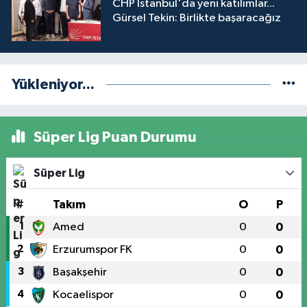
CHP İstanbul'da yeni katılımlar...
Gürsel Tekin: Birlikte başaracağız
Yükleniyor...
Süper Lig Puan Durumu
Süper Lig
#
Takım
O
P
1
Amed
0
0
2
Erzurumspor FK
0
0
3
Başakşehir
0
0
4
Kocaelispor
0
0