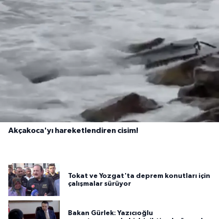
Akçakoca'yı hareketlendiren cisim!
Tokat ve Yozgat'ta deprem konutları için
çalışmalar sürüyor
Bakan Gürlek: Yazıcıoğlu