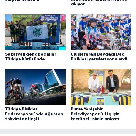
çıkıyor
Sakaryalı genç pedallar
Uluslararası Beydağı Dağ
Türkiye kürüsünde
Bisikleti yarışları sona erdi
Türkiye Bisiklet
Bursa Yenişehir
Federasyonu'nda Ağustos
Belediyespor 3. Lig için
takvimi netleşti
tecrübeli isimle anlaştı