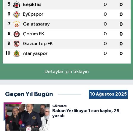
5
Beşiktaş
0
0
6
Eyüpspor
0
0
7
Galatasaray
0
0
8
Çorum FK
0
0
9
Gaziantep FK
0
0
10
Alanyaspor
0
0
Detaylar için tıklayın
Geçen Yıl Bugün
10 Ağustos 2025
GÜNDEM
Bakan Yerlikaya: 1 can kaybı, 29
yaralı