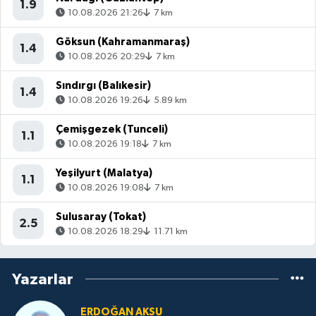
1.9
10.08.2026 21:26
7 km
Göksun (Kahramanmaraş)
1.4
10.08.2026 20:29
7 km
Sındırgı (Balıkesir)
1.4
10.08.2026 19:26
5.89 km
Çemişgezek (Tunceli)
1.1
10.08.2026 19:18
7 km
Yeşilyurt (Malatya)
1.1
10.08.2026 19:08
7 km
Sulusaray (Tokat)
2.5
10.08.2026 18:29
11.71 km
Yazarlar
ERDOĞAN AKSU