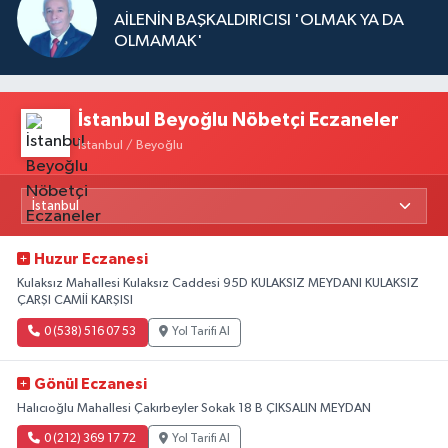
AİLENİN BAŞKALDIRICISI 'OLMAK YA DA
OLMAMAK'
İstanbul Beyoğlu Nöbetçi Eczaneler
İstanbul / Beyoğlu
Huzur Eczanesi
Kulaksız Mahallesi Kulaksız Caddesi 95D KULAKSIZ MEYDANI KULAKSIZ
ÇARŞI CAMİİ KARŞISI
0 (538) 516 07 53
Yol Tarifi Al
Gönül Eczanesi
Halıcıoğlu Mahallesi Çakırbeyler Sokak 18 B ÇIKSALIN MEYDAN
0 (212) 369 17 72
Yol Tarifi Al