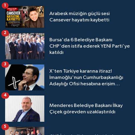
1
Arabesk müziğin güçlü sesi
Cansever hayatını kaybetti
2
Bursa'da 6 Belediye Başkanı
CHP'den istifa ederek YENİ Parti'ye
katıldı
3
X'ten Türkiye kararına itiraz!
İmamoğlu'nun Cumhurbaşkanlığı
Adaylığı Ofisi hesabına erişim
engeli mahkemeye taşındı
4
Menderes Belediye Başkanı İlkay
Çiçek görevden uzaklaştırıldı
5