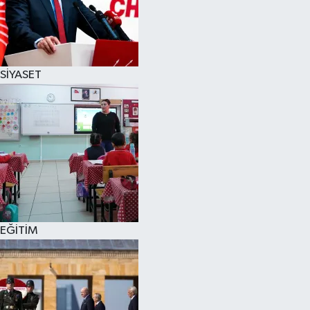
SİYASET
EĞİTİM