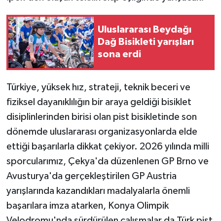
Uluslararası Beydağı
Dağ Bisikleti yarışları
sona erdi
Türkiye, yüksek hız, strateji, teknik beceri ve
fiziksel dayanıklılığın bir araya geldiği bisiklet
disiplinlerinden birisi olan pist bisikletinde son
dönemde uluslararası organizasyonlarda elde
ettiği başarılarla dikkat çekiyor. 2026 yılında milli
sporcularımız, Çekya'da düzenlenen GP Brno ve
Avusturya'da gerçekleştirilen GP Austria
yarışlarında kazandıkları madalyalarla önemli
başarılara imza atarken, Konya Olimpik
Velodromu'nda sürdürülen çalışmalar da Türk pist