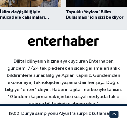
İklim değişikliğiyle
Topuklu Yaylası 'Bilim
mücadele çalışmaları
Buluşması' için sizi bekliyor
yerinde incelendi
Dijital dünyanın hızına ayak uyduran Enterhaber,
gündemi 7/24 takip ederek en sıcak gelişmeleri anlık
bildirimlerle sunar. Bilgiye Açılan Kapınız. Gündemden
ekonomiye, teknolojiden yaşama dair her şey... Doğru
bilgiye "enter" deyin. Haberin dijital merkeziyle tanışın.
"Gündemi kaçırmamak için bizi sosyal medyada takip
edin ve bültenimize abone olun."
Dünya şampiyonu Alyurt'a sürpriz kutlama
19:02