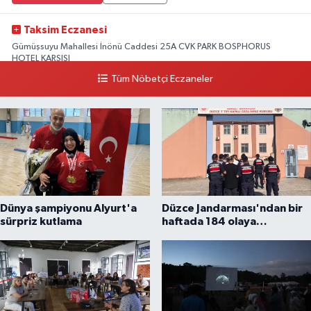
Taksim Eczanesi
Gümüşsuyu Mahallesi İnönü Caddesi 25A CVK PARK BOSPHORUS
HOTEL KARŞISI
Tüm Nöbetçi Eczaneler
0 (212) 249 50 99
Yol Tarifi Al
Dünya şampiyonu Alyurt'a
Düzce Jandarması'ndan bir
sürpriz kutlama
haftada 184 olaya
müdahale... 17 aranan kişi
yakalandı