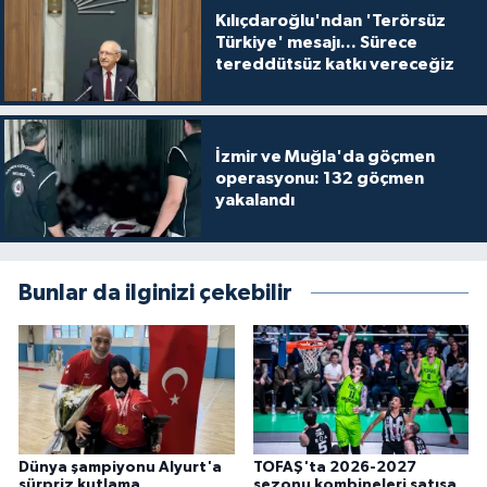
Kılıçdaroğlu'ndan 'Terörsüz
Türkiye' mesajı... Sürece
tereddütsüz katkı vereceğiz
İzmir ve Muğla'da göçmen
operasyonu: 132 göçmen
yakalandı
Bunlar da ilginizi çekebilir
Dünya şampiyonu Alyurt'a
TOFAŞ'ta 2026-2027
sürpriz kutlama
sezonu kombineleri satışa