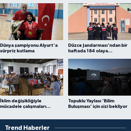
Dünya şampiyonu Alyurt'a
Düzce Jandarması'ndan bir
sürpriz kutlama
haftada 184 olaya
müdahale... 17 aranan kişi
yakalandı
İklim değişikliğiyle
Topuklu Yaylası 'Bilim
mücadele çalışmaları
Buluşması' için sizi bekliyor
yerinde incelendi
Trend Haberler