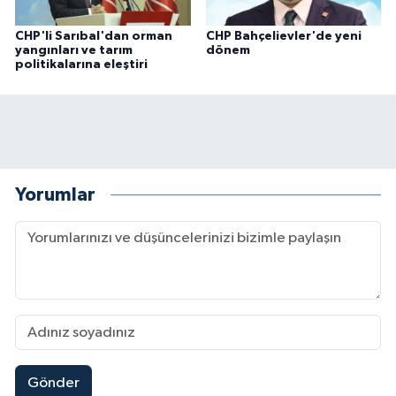
CHP'li Sarıbal'dan orman
CHP Bahçelievler'de yeni
yangınları ve tarım
dönem
politikalarına eleştiri
Yorumlar
Gönder