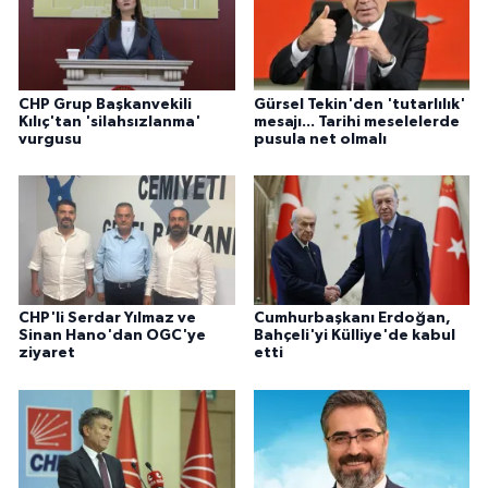
CHP Grup Başkanvekili
Gürsel Tekin'den 'tutarlılık'
Kılıç'tan 'silahsızlanma'
mesajı... Tarihi meselelerde
vurgusu
pusula net olmalı
CHP'li Serdar Yılmaz ve
Cumhurbaşkanı Erdoğan,
Sinan Hano'dan OGC'ye
Bahçeli'yi Külliye'de kabul
ziyaret
etti