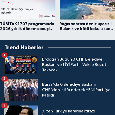
TÜBİTAK 1707 programında
Yağış sonrası deniz uyarısı!
2026 yılı ilk dönem sonuçları
Bulanık ve kötü kokulu suda
açıklandı
yüzmeyin
Trend Haberler
1
Erdoğan Bugün 3 CHP Belediye
Başkanı ve 1 İYİ Partili Vekile Rozet
Takacak
2
Bursa'da 6 Belediye Başkanı
CHP'den istifa ederek YENİ Parti'ye
katıldı
3
X'ten Türkiye kararına itiraz!