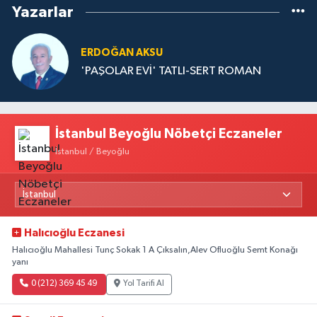
Yazarlar
ERDOĞAN AKSU
'PAŞOLAR EVİ' TATLI-SERT ROMAN
İstanbul Beyoğlu Nöbetçi Eczaneler
İstanbul / Beyoğlu
Halıcıoğlu Eczanesi
Halıcıoğlu Mahallesi Tunç Sokak 1 A Çıksalın,Alev Ofluoğlu Semt Konağı
yanı
0 (212) 369 45 49
Yol Tarifi Al