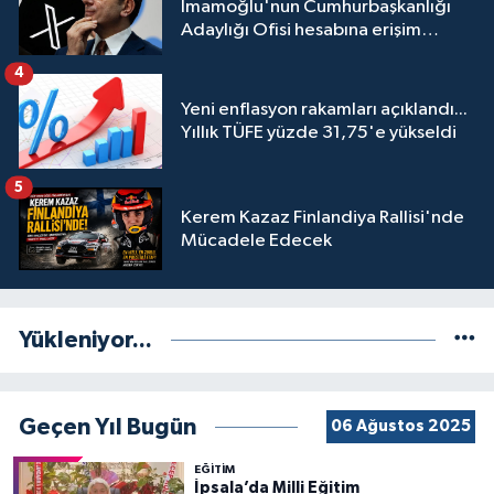
İmamoğlu'nun Cumhurbaşkanlığı
Adaylığı Ofisi hesabına erişim
engeli mahkemeye taşındı
4
Yeni enflasyon rakamları açıklandı...
Yıllık TÜFE yüzde 31,75'e yükseldi
5
Kerem Kazaz Finlandiya Rallisi'nde
Mücadele Edecek
Yükleniyor...
Geçen Yıl Bugün
06 Ağustos 2025
EĞİTİM
İpsala’da Milli Eğitim