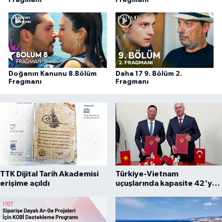
Fragmanı
Fragmanı
Doğanın Kanunu 8.Bölüm
Daha 17 9. Bölüm 2.
Fragmanı
Fragmanı
TTK Dijital Tarih Akademisi
Türkiye-Vietnam
erişime açıldı
uçuşlarında kapasite 42'ye
çıkarıldı