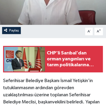
Paylaş
-
+
A
A
CHP'li Sarıbal'dan
orman yangınları ve
tarım politikalarına
eleştiri
Seferihisar Belediye Başkanı İsmail Yetişkin'in
tutuklanmasının ardından görevden
uzaklaştırılması üzerine toplanan Seferihisar
Belediye Meclisi, başkanvekilini belirledi. Yapılan