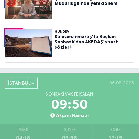
Müdürlüğü’nde yeni dönem
GÜNDEM
Kahramanmaraş'ta Başkan
Şahbazlı’dan AKEDAŞ’a sert
sözler!
İSTANBUL
06.08.2026
SONRAKI VAKTE KALAN
09:48
Akşam Namazı
İMSAK
GÜNEŞ
ÖĞLE
04:16
05:58
13:15