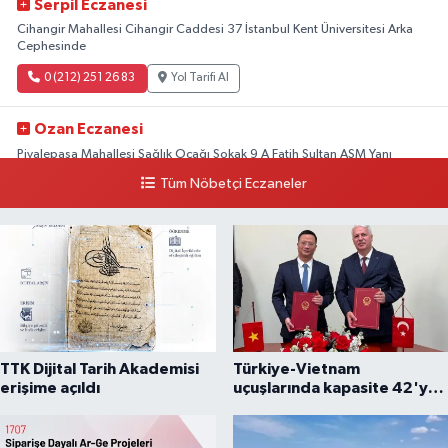
Serpil Eczanesi
Cihangir Mahallesi Cihangir Caddesi 37 İstanbul Kent Üniversitesi Arka
Cephesinde
0 (212) 251 26 83
Yol Tarifi Al
Ozan Eczanesi
Piyalepaşa Mahallesi Sağlık Ocağı Sokak 9 A Fatih Sultan ASM Yanı
Tüm Nöbetçi Eczaneler
0 (212) 297 30 13
Yol Tarifi Al
TTK Dijital Tarih Akademisi
Türkiye-Vietnam
erişime açıldı
uçuşlarında kapasite 42'ye
çıkarıldı