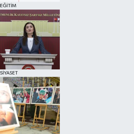
EĞİTİM
SİYASET