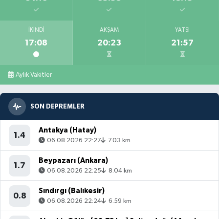
İKINDI
AKŞAM
YATSI
17:08
20:23
21:57
Aylık Vakitler
SON DEPREMLER
Antakya (Hatay)
1.4
06.08.2026 22:27
7.03 km
Beypazarı (Ankara)
1.7
06.08.2026 22:25
8.04 km
Sındırgı (Balıkesir)
0.8
06.08.2026 22:24
6.59 km