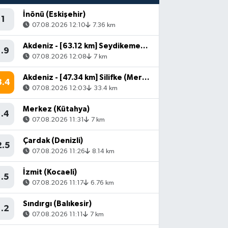
İnönü (Eskişehir)
1
07.08.2026 12:10
7.36 km
Akdeniz - [63.12 km] Seydikemer (Muğla)
1.9
07.08.2026 12:08
7 km
Akdeniz - [47.34 km] Silifke (Mersin)
3.4
07.08.2026 12:03
33.4 km
Merkez (Kütahya)
1.4
07.08.2026 11:31
7 km
Çardak (Denizli)
2.5
07.08.2026 11:26
8.14 km
İzmit (Kocaeli)
1.5
07.08.2026 11:17
6.76 km
Sındırgı (Balıkesir)
1.2
07.08.2026 11:11
7 km