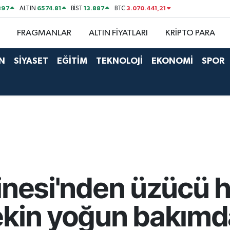
897
6574.81
13.887
3.070.441,21
ALTIN
BİST
BTC
FRAGMANLAR
ALTIN FİYATLARI
KRİPTO PARA
N
SİYASET
EĞİTİM
TEKNOLOJİ
EKONOMİ
SPOR
irinesi'nden üzücü h
ekin yoğun bakımd