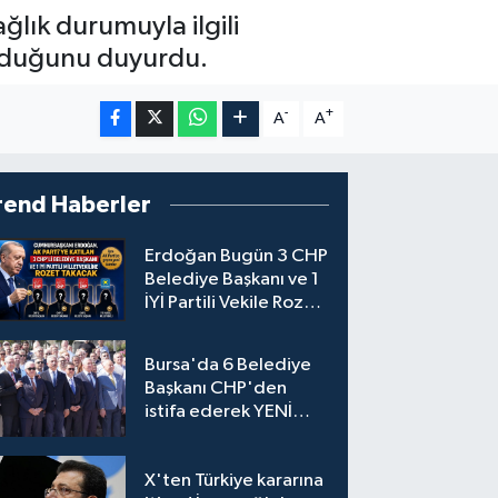
ğlık durumuyla ilgili
olduğunu duyurdu.
-
+
A
A
rend Haberler
Erdoğan Bugün 3 CHP
Belediye Başkanı ve 1
İYİ Partili Vekile Rozet
Takacak
Bursa'da 6 Belediye
Başkanı CHP'den
istifa ederek YENİ
Parti'ye katıldı
X'ten Türkiye kararına