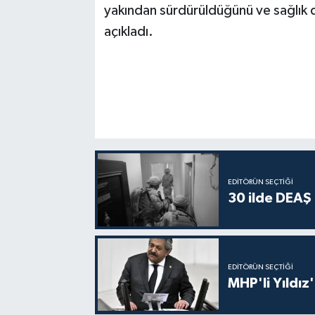
yakından sürdürüldüğünü ve sağlık d
açıkladı.
EDITÖRÜN SEÇTIĞI
30 ilde DEAŞ
EDITÖRÜN SEÇTIĞI
MHP'li Yıldız