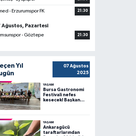
ed - Erzurumspor FK
21:30
7 Ağustos, Pazartesi
msunspor - Göztepe
21:30
eçen Yıl
07 Ağustos
ugün
2025
YAŞAM
Bursa Gastronomi
Festivali nefes
kesecek! Başkan
Bozbey’den
heyecanlandıran
açıklama
YAŞAM
Ankaragücü
taraftarlarından