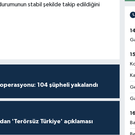
urumunun stabil şekilde takip edildiğini
1
Ga
1
Ko
Ka
 operasyonu: 104 şüpheli yakalandı
Ge
Ga
1
'dan 'Terörsüz Türkiye' açıklaması
Ba
Be