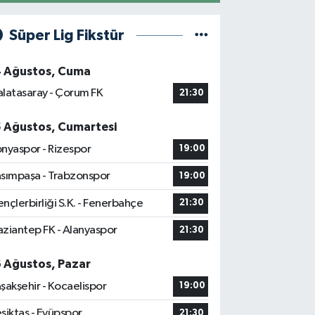
Süper Lig Fikstür
4 Ağustos, Cuma
latasaray - Çorum FK
21:30
5 Ağustos, Cumartesi
nyaspor - Rizespor
19:00
sımpaşa - Trabzonspor
19:00
nçlerbirliği S.K. - Fenerbahçe
21:30
ziantep FK - Alanyaspor
21:30
6 Ağustos, Pazar
şakşehir - Kocaelispor
19:00
şiktaş - Eyüpspor
21:30