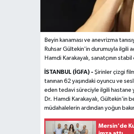
Beyin kanaması ve anevrizma tanısıy
Ruhsar Gültekin'in durumuyla ilgili 
Hamdi Karakayalı, sanatçının stabil
İSTANBUL (İGFA) -
Şirinler çizgi f
tanınan 62 yaşındaki oyuncu ve ses
eden tedavi süreciyle ilgili hastan
Dr. Hamdi Karakayalı, Gültekin'in b
müdahalelerin ardından yoğun bakımd
Mersin'de Ku
imza attı