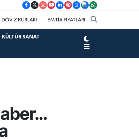
DÖVİZ KURLARI
EMTİA FİYATLARI
KÜLTÜR SANAT
aber...
a