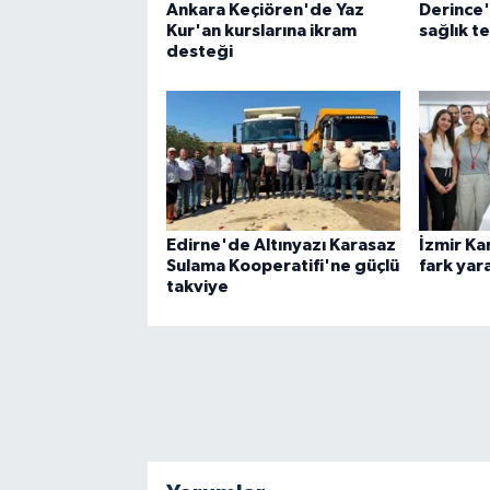
Ankara Keçiören'de Yaz
Derince'
Kur'an kurslarına ikram
sağlık te
desteği
Edirne'de Altınyazı Karasaz
İzmir Ka
Sulama Kooperatifi'ne güçlü
fark yara
takviye