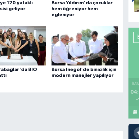
ye 120 yataklı
Bursa Yıldırım'da çocuklar
sisi geliyor
hem öğreniyor hem
eğleniyor
rabağlar'da BİO
Bursa İnegöl'de binicilik için
ttı
modern manejler yapılıyor
İMS
04: