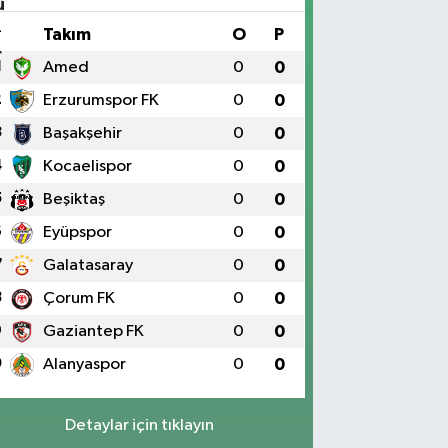
#
Takım
O
P
1
Amed
0
0
2
Erzurumspor FK
0
0
3
Başakşehir
0
0
4
Kocaelispor
0
0
5
Beşiktaş
0
0
6
Eyüpspor
0
0
7
Galatasaray
0
0
8
Çorum FK
0
0
9
Gaziantep FK
0
0
0
Alanyaspor
0
0
Detaylar için tıklayın