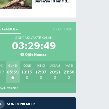
Bursa’ya 10 bin fidan
desteği
İSTANBUL
07.08.2026
SONRAKI VAKTE KALAN
03:29:48
Öğle Namazı
AK
GÜNEŞ
ÖĞLE
İKINDI
AKŞAM
YATSI
17
05:59
13:15
17:07
20:21
21:56
Aylık Vakitler
SON DEPREMLER