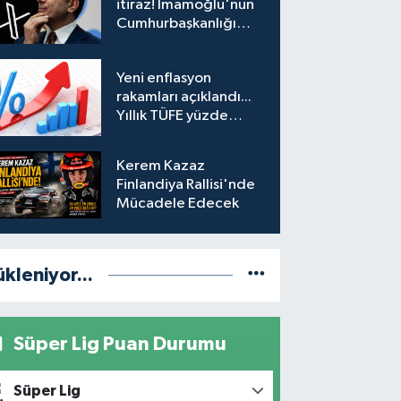
itiraz! İmamoğlu'nun
Cumhurbaşkanlığı
Adaylığı Ofisi
hesabına erişim
Yeni enflasyon
engeli mahkemeye
rakamları açıklandı...
taşındı
Yıllık TÜFE yüzde
31,75'e yükseldi
Kerem Kazaz
Finlandiya Rallisi'nde
Mücadele Edecek
ükleniyor...
Süper Lig Puan Durumu
Süper Lig