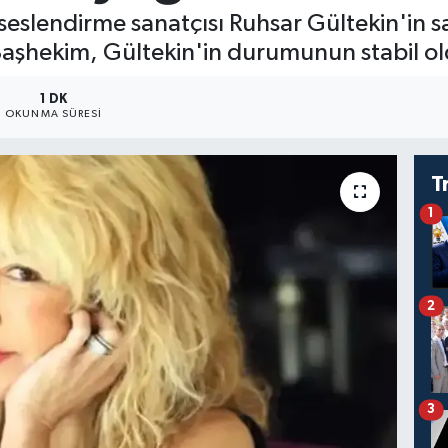
eslendirme sanatçısı Ruhsar Gültekin'in sa
Başhekim, Gültekin'in durumunun stabil 
1 DK
OKUNMA SÜRESI
T
1
2
3