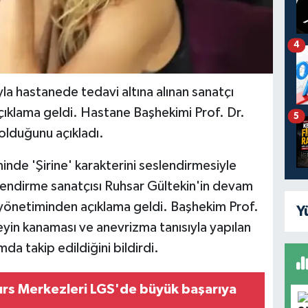
4
la hastanede tedavi altına alınan sanatçı
açıklama geldi. Hastane Başhekimi Prof. Dr.
5
 olduğunu açıkladı.
ilminde 'Şirine' karakterini seslendirmesiyle
lendirme sanatçısı Ruhsar Gültekin'in devam
e yönetiminden açıklama geldi. Başhekim Prof.
Y
eyin kanaması ve anevrizma tanısıyla yapılan
a takip edildiğini bildirdi.
rs Merkezleri LGS'de büyük başarıya