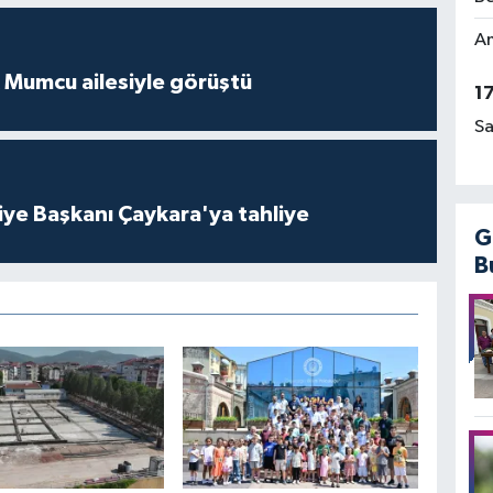
Am
 Mumcu ailesiyle görüştü
1
Sa
iye Başkanı Çaykara'ya tahliye
G
B