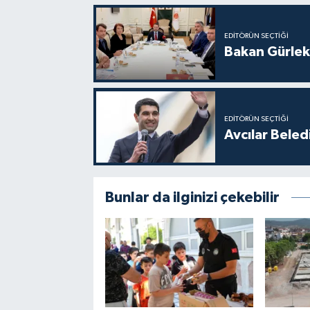
EDITÖRÜN SEÇTIĞI
Bakan Gürlek
EDITÖRÜN SEÇTIĞI
Avcılar Beled
Bunlar da ilginizi çekebilir