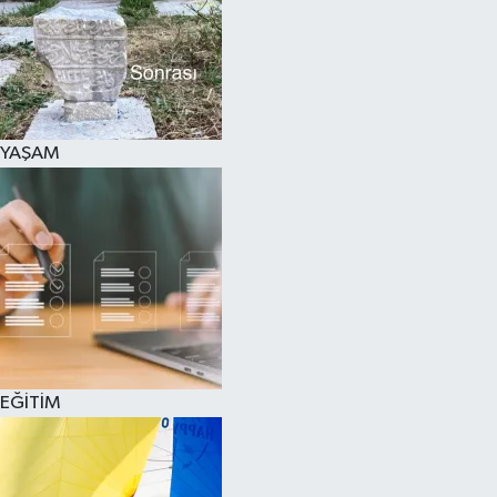
SPOR
KÜLTÜR SANAT
FRAGMANLAR
YAŞAM
EĞİTİM