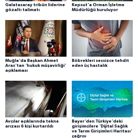
Galatasaray tribün liderine
Kepsut'a Orman İşletme
gözaltı talimatı
Müdürlüğü kuruluyor
Muğla'da Başkan Ahmet
Böbrekleri sessizce tehdit
Aras'tan 'hukuk müşavirliği'
eden üç hastalık
açıklaması
Avcılar açıklarında tekne
Bayer'den Türkiye'deki
arızası 6 kişi kurtarıldı
girişimcilere 'Dijital Sağlık
ve Tarım Girişimleri Haritası'
çağrısı