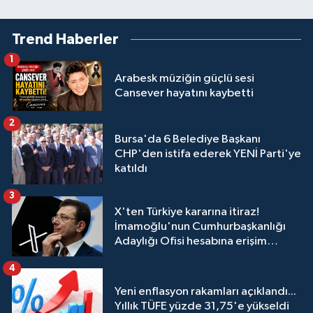
Trend Haberler
1
Arabesk müziğin güçlü sesi
Cansever hayatını kaybetti
2
Bursa'da 6 Belediye Başkanı
CHP'den istifa ederek YENİ Parti'ye
katıldı
3
X'ten Türkiye kararına itiraz!
İmamoğlu'nun Cumhurbaşkanlığı
Adaylığı Ofisi hesabına erişim
engeli mahkemeye taşındı
4
Yeni enflasyon rakamları açıklandı...
Yıllık TÜFE yüzde 31,75'e yükseldi