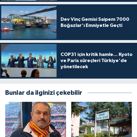
Dev Vinç Gemisi Saipem 7000
Boğazlar'ı Emniyetle Geçti
COP31 için kritik hamle... Kyoto
ve Paris süreçleri Türkiye'de
yönetilecek
Bunlar da ilginizi çekebilir