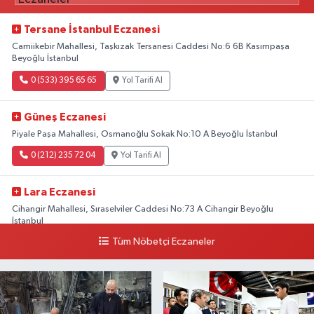
Tersane İstanbul Eczanesi
Camiikebir Mahallesi, Taşkızak Tersanesi Caddesi No:6 6B Kasımpaşa
Beyoğlu İstanbul
0 (533) 395 65 65
Yol Tarifi Al
Güneş Eczanesi
Piyale Paşa Mahallesi, Osmanoğlu Sokak No:10 A Beyoğlu İstanbul
0 (212) 235 72 04
Yol Tarifi Al
Lara Eczanesi
Cihangir Mahallesi, Sıraselviler Caddesi No:73 A Cihangir Beyoğlu
İstanbul
Tüm Nöbetçi Eczaneler
0 (212) 293 90 86
Yol Tarifi Al