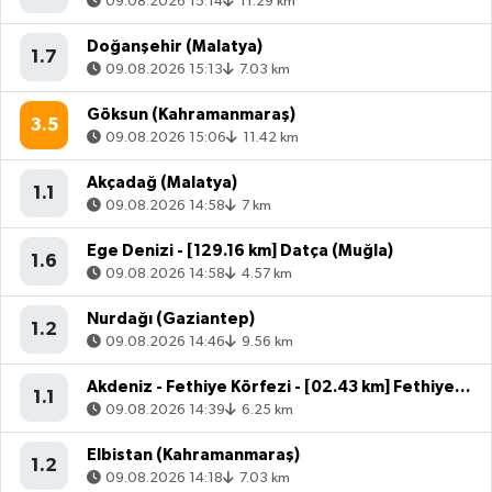
09.08.2026 15:14
11.29 km
Doğanşehir (Malatya)
1.7
09.08.2026 15:13
7.03 km
Göksun (Kahramanmaraş)
3.5
09.08.2026 15:06
11.42 km
Akçadağ (Malatya)
1.1
09.08.2026 14:58
7 km
Ege Denizi - [129.16 km] Datça (Muğla)
1.6
09.08.2026 14:58
4.57 km
Nurdağı (Gaziantep)
1.2
09.08.2026 14:46
9.56 km
Akdeniz - Fethiye Körfezi - [02.43 km] Fethiye (Muğla)
1.1
09.08.2026 14:39
6.25 km
Elbistan (Kahramanmaraş)
1.2
09.08.2026 14:18
7.03 km