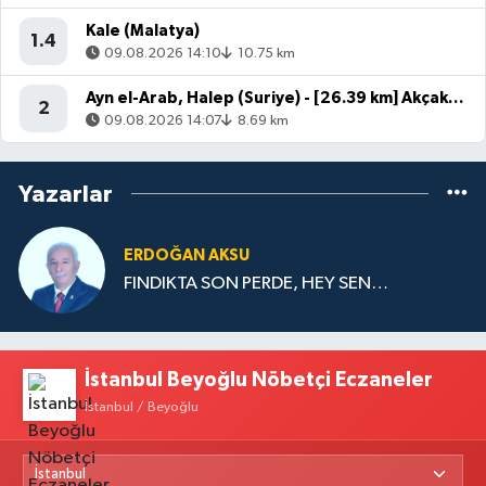
Kale (Malatya)
1.4
09.08.2026 14:10
10.75 km
Ayn el-Arab, Halep (Suriye) - [26.39 km] Akçakale (Şanlıurfa)
2
09.08.2026 14:07
8.69 km
Yazarlar
ERDOĞAN AKSU
FINDIKTA SON PERDE, HEY SEN…
İstanbul Beyoğlu Nöbetçi Eczaneler
İstanbul / Beyoğlu