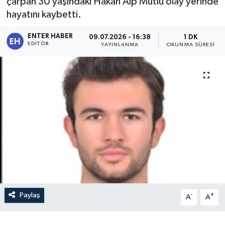
çarpan 30 yaşındaki Hakan Alp Mutlu olay yerinde
hayatını kaybetti.
ENTER HABER
09.07.2026 - 16:38
1 DK
EDITÖR
YAYINLANMA
OKUNMA SÜRESI
Paylaş
-
+
A
A