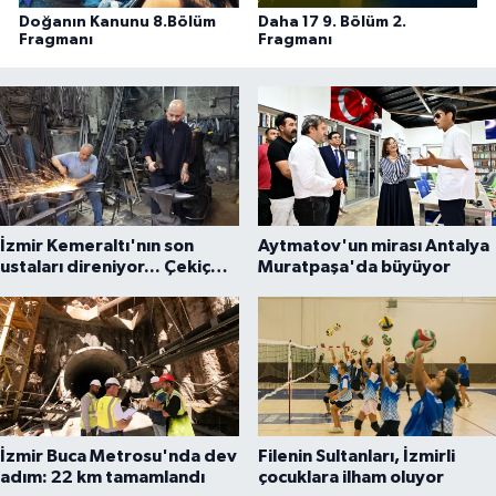
Doğanın Kanunu 8.Bölüm
Daha 17 9. Bölüm 2.
Fragmanı
Fragmanı
İzmir Kemeraltı'nın son
Aytmatov'un mirası Antalya
ustaları direniyor... Çekiç
Muratpaşa'da büyüyor
sesleriyle yaşayan miras
İzmir Buca Metrosu'nda dev
Filenin Sultanları, İzmirli
adım: 22 km tamamlandı
çocuklara ilham oluyor