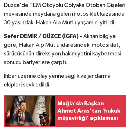
Düzce'de TEM Otoyolu Gölyaka Otoban Gişeleri
mevkisinde meydana gelen motosiklet kazasında
30 yaşındaki Hakan Alp Mutlu yaşamını yitirdi.
Sefer DEMİR / DÜZCE (İGFA) -
Alınan bilgiye
göre, Hakan Alp Mutlu idaresindeki motosiklet,
sürücüsünün direksiyon hakimiyetini kaybetmesi
sonucu bariyerlere çarptı.
İhbar üzerine olay yerine sağlık ve jandarma
ekipleri sevk edildi.
Muğla'da Başkan
Ahmet Aras'tan 'hukuk
müşavirliği' açıklaması