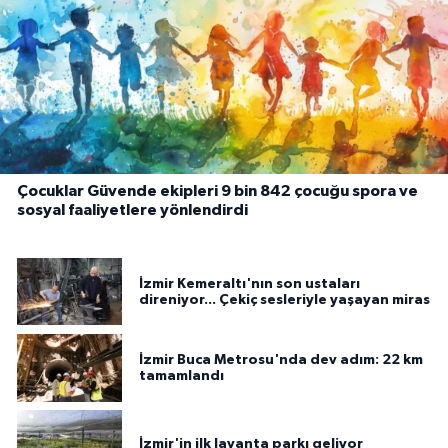
Çocuklar Güvende ekipleri 9 bin 842 çocuğu spora ve
sosyal faaliyetlere yönlendirdi
İzmir Kemeraltı'nın son ustaları
direniyor... Çekiç sesleriyle yaşayan miras
İzmir Buca Metrosu'nda dev adım: 22 km
tamamlandı
İzmir'in ilk lavanta parkı geliyor