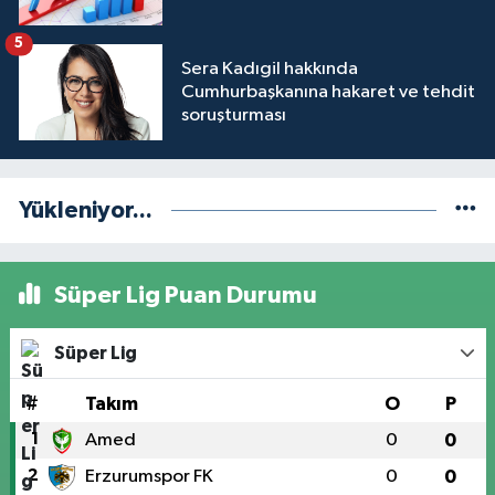
5
Sera Kadıgil hakkında
Cumhurbaşkanına hakaret ve tehdit
soruşturması
Yükleniyor...
Süper Lig Puan Durumu
Süper Lig
#
Takım
O
P
1
Amed
0
0
2
Erzurumspor FK
0
0