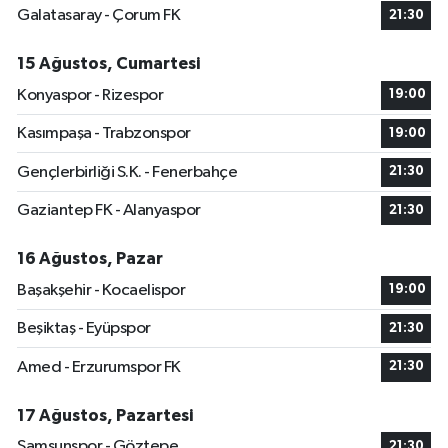
Galatasaray - Çorum FK
21:30
15 Ağustos, Cumartesi
Konyaspor - Rizespor
19:00
Kasımpaşa - Trabzonspor
19:00
Gençlerbirliği S.K. - Fenerbahçe
21:30
Gaziantep FK - Alanyaspor
21:30
16 Ağustos, Pazar
Başakşehir - Kocaelispor
19:00
Beşiktaş - Eyüpspor
21:30
Amed - Erzurumspor FK
21:30
17 Ağustos, Pazartesi
Samsunspor - Göztepe
21:30