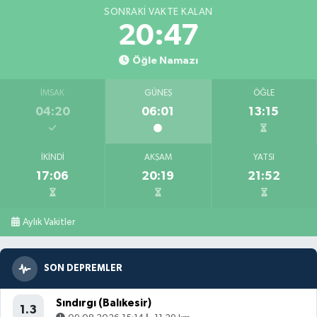
SONRAKI VAKTE KALAN
20:46
Öğle Namazı
İMSAK
GÜNEŞ
ÖĞLE
04:20
06:01
13:15
İKINDI
AKŞAM
YATSI
17:06
20:19
21:52
Aylık Vakitler
SON DEPREMLER
Sındırgı (Balıkesir)
1.3