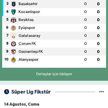
3
Başakşehir
0
0
4
Kocaelispor
0
0
5
Beşiktaş
0
0
6
Eyüpspor
0
0
7
Galatasaray
0
0
8
Çorum FK
0
0
9
Gaziantep FK
0
0
10
Alanyaspor
0
0
Detaylar için tıklayın
Süper Lig Fikstür
14 Ağustos, Cuma