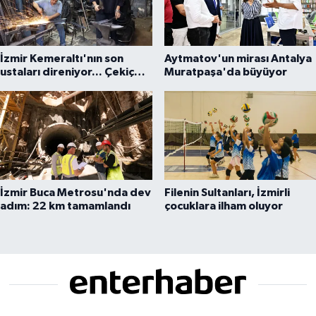
İzmir Kemeraltı'nın son
Aytmatov'un mirası Antalya
ustaları direniyor... Çekiç
Muratpaşa'da büyüyor
sesleriyle yaşayan miras
İzmir Buca Metrosu'nda dev
Filenin Sultanları, İzmirli
adım: 22 km tamamlandı
çocuklara ilham oluyor