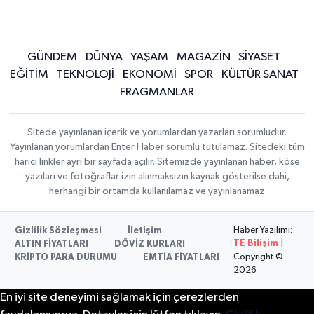
GÜNDEM
DÜNYA
YAŞAM
MAGAZİN
SİYASET
EĞİTİM
TEKNOLOJİ
EKONOMİ
SPOR
KÜLTÜR SANAT
FRAGMANLAR
Sitede yayınlanan içerik ve yorumlardan yazarları sorumludur.
Yayınlanan yorumlardan Enter Haber sorumlu tutulamaz. Sitedeki tüm
harici linkler ayrı bir sayfada açılır. Sitemizde yayınlanan haber, köşe
yazıları ve fotoğraflar izin alınmaksızın kaynak gösterilse dahi,
herhangi bir ortamda kullanılamaz ve yayınlanamaz
Haber Yazılımı:
Gizlilik Sözleşmesi
İletişim
TE Bilişim
|
ALTIN FİYATLARI
DÖVİZ KURLARI
Copyright ©
KRİPTO PARA DURUMU
EMTİA FİYATLARI
2026
En iyi site deneyimi sağlamak için çerezlerden