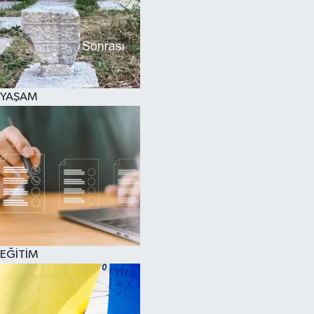
SPOR
KÜLTÜR SANAT
FRAGMANLAR
YAŞAM
EĞİTİM