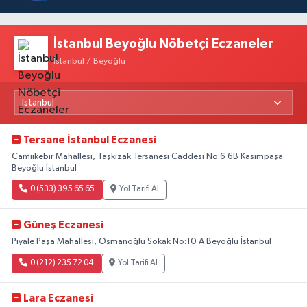
İstanbul Beyoğlu Nöbetçi Eczaneler
İstanbul / Beyoğlu
Tersane İstanbul Eczanesi
Camiikebir Mahallesi, Taşkızak Tersanesi Caddesi No:6 6B Kasımpaşa
Beyoğlu İstanbul
0 (533) 395 65 65
Yol Tarifi Al
Güneş Eczanesi
Piyale Paşa Mahallesi, Osmanoğlu Sokak No:10 A Beyoğlu İstanbul
0 (212) 235 72 04
Yol Tarifi Al
Lara Eczanesi