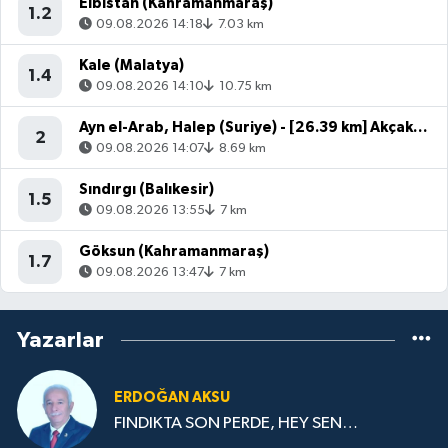
Elbistan (Kahramanmaraş)
1.2
09.08.2026 14:18
7.03 km
Kale (Malatya)
1.4
09.08.2026 14:10
10.75 km
Ayn el-Arab, Halep (Suriye) - [26.39 km] Akçakale (Şanlıurfa)
2
09.08.2026 14:07
8.69 km
Sındırgı (Balıkesir)
1.5
09.08.2026 13:55
7 km
Göksun (Kahramanmaraş)
1.7
09.08.2026 13:47
7 km
Yazarlar
ERDOĞAN AKSU
FINDIKTA SON PERDE, HEY SEN…