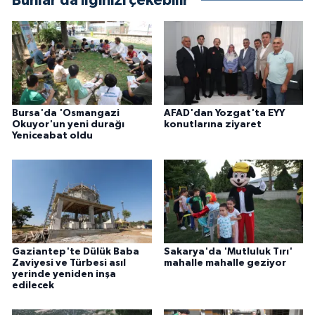
Bunlar da ilginizi çekebilir
Bursa'da 'Osmangazi
AFAD'dan Yozgat'ta EYY
Okuyor'un yeni durağı
konutlarına ziyaret
Yeniceabat oldu
Gaziantep'te Dülük Baba
Sakarya'da 'Mutluluk Tırı'
Zaviyesi ve Türbesi asıl
mahalle mahalle geziyor
yerinde yeniden inşa
edilecek