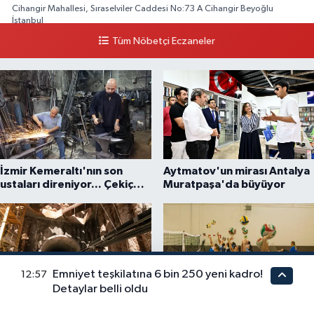
Cihangir Mahallesi, Sıraselviler Caddesi No:73 A Cihangir Beyoğlu
İstanbul
Tüm Nöbetçi Eczaneler
0 (212) 293 90 86
Yol Tarifi Al
İzmir Kemeraltı'nın son
Aytmatov'un mirası Antalya
ustaları direniyor... Çekiç
Muratpaşa'da büyüyor
sesleriyle yaşayan miras
Emniyet teşkilatına 6 bin 250 yeni kadro!
12:57
Detaylar belli oldu
İzmir Buca Metrosu'nda dev
Filenin Sultanları, İzmirli