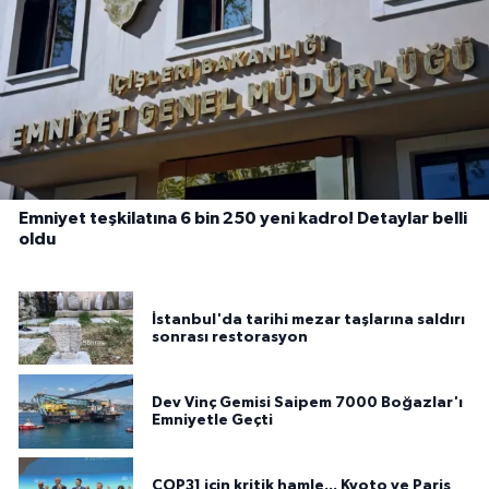
Emniyet teşkilatına 6 bin 250 yeni kadro! Detaylar belli
oldu
İstanbul'da tarihi mezar taşlarına saldırı
sonrası restorasyon
Dev Vinç Gemisi Saipem 7000 Boğazlar'ı
Emniyetle Geçti
COP31 için kritik hamle... Kyoto ve Paris