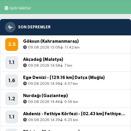
Aylık Vakitler
SON DEPREMLER
Göksun (Kahramanmaraş)
3.5
09.08.2026 15:06
11.42 km
Akçadağ (Malatya)
1.1
09.08.2026 14:58
7 km
Ege Denizi - [129.16 km] Datça (Muğla)
1.6
09.08.2026 14:58
4.57 km
Nurdağı (Gaziantep)
1.2
09.08.2026 14:46
9.56 km
Akdeniz - Fethiye Körfezi - [02.43 km] Fethiye (Muğla)
1.1
09.08.2026 14:39
6.25 km