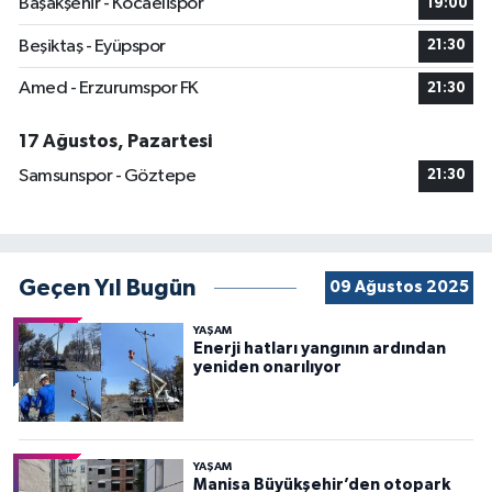
Başakşehir - Kocaelispor
19:00
Beşiktaş - Eyüpspor
21:30
Amed - Erzurumspor FK
21:30
17 Ağustos, Pazartesi
Samsunspor - Göztepe
21:30
Geçen Yıl Bugün
09 Ağustos 2025
YAŞAM
Enerji hatları yangının ardından
yeniden onarılıyor
YAŞAM
Manisa Büyükşehir’den otopark