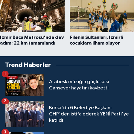
İzmir Buca Metrosu'nda dev
Filenin Sultanları, İzmirli
adım: 22 km tamamlandı
çocuklara ilham oluyor
Trend Haberler
1
Arabesk müziğin güçlü sesi
Cansever hayatını kaybetti
2
Bursa'da 6 Belediye Başkanı
CHP'den istifa ederek YENİ Parti'ye
katıldı
3