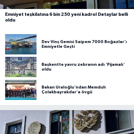
Emniyet teşkilatına 6 bin 250 yeni kadro! Detaylar belli
oldu
Dev Vinç Gemisi Saipem 7000 Boğazlar'ı
Emniyetle Geçti
Başkentte yavru zebranın adı 'Pijamalı'
oldu
Bakan Uraloğlu'ndan Memduh
Çolakbayrakdar'a övgü