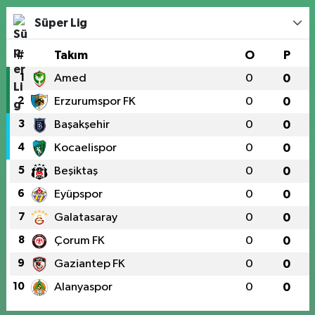
Süper Lig
#
Takım
O
P
1
Amed
0
0
2
Erzurumspor FK
0
0
3
Başakşehir
0
0
4
Kocaelispor
0
0
5
Beşiktaş
0
0
6
Eyüpspor
0
0
7
Galatasaray
0
0
8
Çorum FK
0
0
9
Gaziantep FK
0
0
10
Alanyaspor
0
0