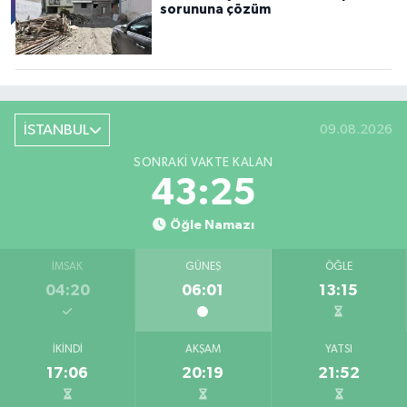
sorununa çözüm
İSTANBUL
09.08.2026
SONRAKI VAKTE KALAN
43:23
Öğle Namazı
İMSAK
GÜNEŞ
ÖĞLE
04:20
06:01
13:15
İKINDI
AKŞAM
YATSI
17:06
20:19
21:52