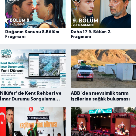
Doğanın Kanunu 8.Bölüm
Daha 17 9. Bölüm 2.
Fragmanı
Fragmanı
Nilüfer'de Kent Rehberi ve
ABB'den mevsimlik tarım
İmar Durumu Sorgulama
işçilerine sağlık buluşması
yenilendi