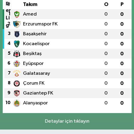
#
Takım
O
P
1
Amed
0
0
2
Erzurumspor FK
0
0
3
Başakşehir
0
0
4
Kocaelispor
0
0
5
Beşiktaş
0
0
6
Eyüpspor
0
0
7
Galatasaray
0
0
8
Çorum FK
0
0
9
Gaziantep FK
0
0
10
Alanyaspor
0
0
Detaylar için tıklayın