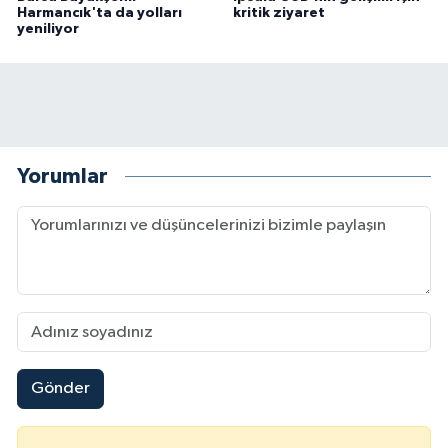
Harmancık'ta da yolları
kritik ziyaret
yeniliyor
Yorumlar
Gönder