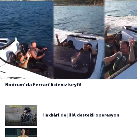
Bodrum'da Ferrari'li deniz keyfi!
Hakkâri'de JİHA destekli operasyon