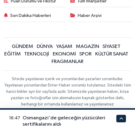
Puan Durumu ve Fikstür
Tüm Manşetler
Son Dakika Haberleri
Haber Arşivi
GÜNDEM
DÜNYA
YAŞAM
MAGAZİN
SİYASET
EĞİTİM
TEKNOLOJİ
EKONOMİ
SPOR
KÜLTÜR SANAT
FRAGMANLAR
Sitede yayınlanan içerik ve yorumlardan yazarları sorumludur.
Yayınlanan yorumlardan Enter Haber sorumlu tutulamaz. Sitedeki tüm
harici linkler ayrı bir sayfada açılır. Sitemizde yayınlanan haber, köşe
yazıları ve fotoğraflar izin alınmaksızın kaynak gösterilse dahi,
herhangi bir ortamda kullanılamaz ve yayınlanamaz
Osmangazi'de geleceğin yüzücüleri
16:47
Haber Yazılımı:
Gizlilik Sözleşmesi
İletişim
sertifikalarını aldı
TE Bilişim
|
ALTIN FİYATLARI
DÖVİZ KURLARI
Copyright ©
KRİPTO PARA DURUMU
EMTİA FİYATLARI