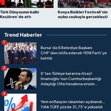
Türk Dünyasının kalbi
Konya Bisiklet Festivali'nin
Keçiören'de attı
açılışı coşkuyla gerçekleşti
Trend Haberler
1
Bursa'da 6 Belediye Başkanı
CHP'den istifa ederek YENİ Parti'ye
katıldı
2
X'ten Türkiye kararına itiraz!
İmamoğlu'nun Cumhurbaşkanlığı
Adaylığı Ofisi hesabına erişim
engeli mahkemeye taşındı
3
Yeni enflasyon rakamları açıklandı...
Yıllık TÜFE yüzde 31,75'e yükseldi