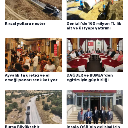
Kırsal yollara neşter
Denizli'de 160 milyon TL'lik
alt ve üstyapı yatırımı
Ayvalık'ta üretici ve el
DAĞDER ve BUMEV'den
emeği pazarı renk katıyor
eğitim için güç birliği
Bursa Büyükşehir
İpsala OSB'nin gelişimi için