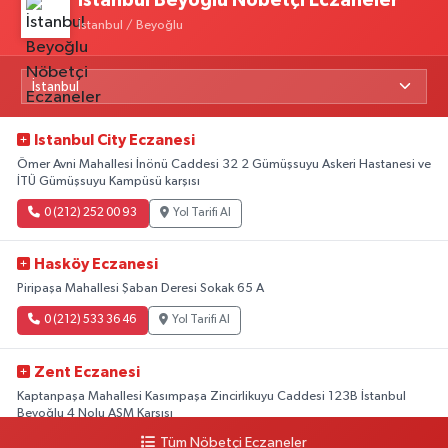
İstanbul Beyoğlu Nöbetçi Eczaneler
İstanbul / Beyoğlu
Istanbul City Eczanesi
Ömer Avni Mahallesi İnönü Caddesi 32 2 Gümüşsuyu Askeri Hastanesi ve
İTÜ Gümüşsuyu Kampüsü karşısı
0 (212) 252 00 93
Yol Tarifi Al
Hasköy Eczanesi
Piripaşa Mahallesi Şaban Deresi Sokak 65 A
0 (212) 533 36 46
Yol Tarifi Al
Zent Eczanesi
Kaptanpaşa Mahallesi Kasımpaşa Zincirlikuyu Caddesi 123B İstanbul
Beyoğlu 4 Nolu ASM Karşısı
Tüm Nöbetçi Eczaneler
0 (212) 297 96 92
Yol Tarifi Al