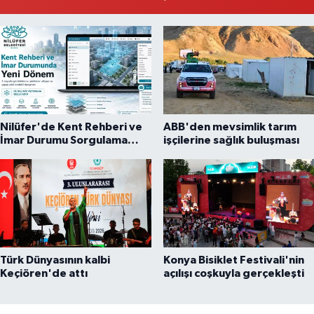
Nilüfer'de Kent Rehberi ve
ABB'den mevsimlik tarım
İmar Durumu Sorgulama
işçilerine sağlık buluşması
yenilendi
Türk Dünyasının kalbi
Konya Bisiklet Festivali'nin
Keçiören'de attı
açılışı coşkuyla gerçekleşti