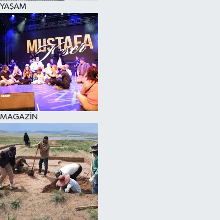
YAŞAM
SPOR
KÜLTÜR SANAT
FRAGMANLAR
MAGAZİN