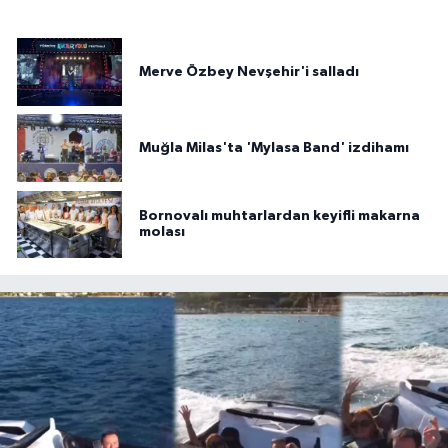
Merve Özbey Nevşehir'i salladı
Muğla Milas'ta 'Mylasa Band' izdihamı
Bornovalı muhtarlardan keyifli makarna
molası