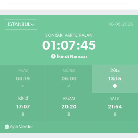
İSTANBUL
08.08.2026
SONRAKI VAKTE KALAN
01:07:43
İkindi Namazı
İMSAK
GÜNEŞ
ÖĞLE
04:19
06:00
13:15
İKINDI
AKŞAM
YATSI
17:07
20:20
21:54
Aylık Vakitler