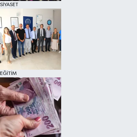
SİYASET
EĞİTİM