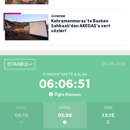
GÜNDEM
Kahramanmaraş'ta Başkan
Şahbazlı’dan AKEDAŞ’a sert
sözler!
İSTANBUL
06.08.2026
SONRAKI VAKTE KALAN
06:06:49
Öğle Namazı
İMSAK
GÜNEŞ
ÖĞLE
04:16
05:58
13:15