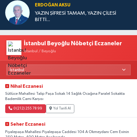
ERDOĞAN AKSU
YAZIN ŞİFRESİ TAMAM, YAZIN ÇİLESİ
BİTTİ...
İstanbul Beyoğlu Nöbetçi Eczaneler
İstanbul / Beyoğlu
Nihal Eczanesi
Sütlüce Mahallesi Talip Paşa Sokak 14 Sağlık Ocağına Paralel Sokakta
Bademlik Cami Karşısı
0 (212) 255 78 99
Yol Tarifi Al
Seher Eczanesi
Piyalepaşa Mahallesi Piyalepaşa Caddesi 104 A Okmeydanı Cem Evinin