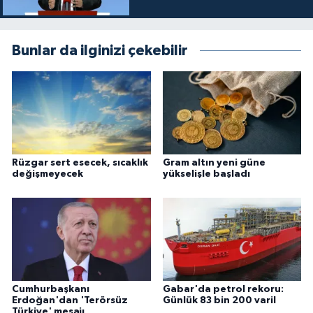
Bunlar da ilginizi çekebilir
Rüzgar sert esecek, sıcaklık
Gram altın yeni güne
değişmeyecek
yükselişle başladı
Cumhurbaşkanı
Gabar'da petrol rekoru:
Erdoğan'dan 'Terörsüz
Günlük 83 bin 200 varil
Türkiye' mesajı