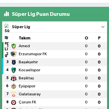
Süper Lig Puan Durumu
Süper Lig
#
Takım
O
P
1
Amed
0
0
2
Erzurumspor FK
0
0
3
Başakşehir
0
0
4
Kocaelispor
0
0
5
Beşiktaş
0
0
6
Eyüpspor
0
0
7
Galatasaray
0
0
8
Çorum FK
0
0