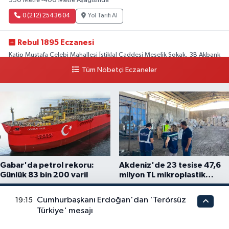
350 Metre -400 Metre Aşağısında
0 (212) 254 36 04
Yol Tarifi Al
Rebul 1895 Eczanesi
Katip Mustafa Çelebi Mahallesi İstiklal Caddesi Meşelik Sokak, 3B Akbank
Sanat karşısı, Fransız Konsolosluğu Çaprazı
Tüm Nöbetçi Eczaneler
0 (212) 243 69 36
Yol Tarifi Al
Gabar'da petrol rekoru:
Akdeniz'de 23 tesise 47,6
Günlük 83 bin 200 varil
milyon TL mikroplastik
cezası
Cumhurbaşkanı Erdoğan'dan 'Terörsüz
19:15
Türkiye' mesajı