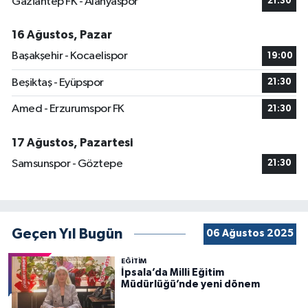
Gaziantep FK - Alanyaspor
21:30
16 Ağustos, Pazar
Başakşehir - Kocaelispor
19:00
Beşiktaş - Eyüpspor
21:30
Amed - Erzurumspor FK
21:30
17 Ağustos, Pazartesi
Samsunspor - Göztepe
21:30
Geçen Yıl Bugün
06 Ağustos 2025
EĞİTİM
İpsala’da Milli Eğitim
Müdürlüğü’nde yeni dönem