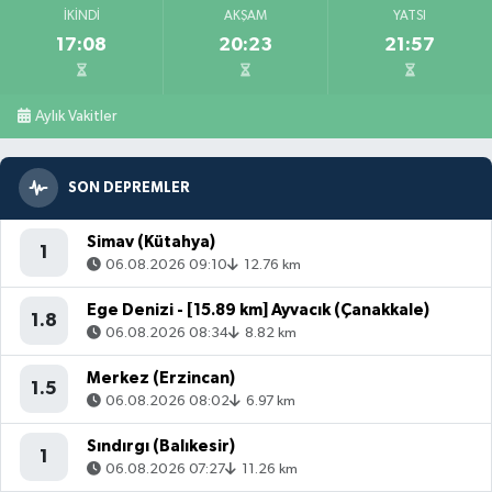
İKINDI
AKŞAM
YATSI
17:08
20:23
21:57
Aylık Vakitler
SON DEPREMLER
Simav (Kütahya)
1
06.08.2026 09:10
12.76 km
Ege Denizi - [15.89 km] Ayvacık (Çanakkale)
1.8
06.08.2026 08:34
8.82 km
Merkez (Erzincan)
1.5
06.08.2026 08:02
6.97 km
Sındırgı (Balıkesir)
1
06.08.2026 07:27
11.26 km