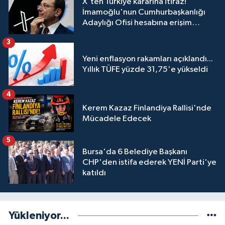
X'ten Türkiye kararına itiraz!
İmamoğlu'nun Cumhurbaşkanlığı
Adaylığı Ofisi hesabına erişim
engeli mahkemeye taşındı
3
Yeni enflasyon rakamları açıklandı...
Yıllık TÜFE yüzde 31,75'e yükseldi
4
Kerem Kazaz Finlandiya Rallisi'nde
Mücadele Edecek
5
Bursa'da 6 Belediye Başkanı
CHP'den istifa ederek YENİ Parti'ye
katıldı
Yükleniyor...