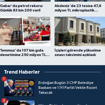
Gabar'da petrol rekoru:
Akdeniz'de 23 tesise 47,6
Günlük 83 bin 200 varil
milyon TL mikroplastik
cezası
Temmuz'da 107 bin gıda
İçişleri görevde yükselme
denetimine 250 milyon TL
sınavı takvimini açıkladı
ceza kesildi
Trend Haberler
1
Erdoğan Bugün 3 CHP Belediye
Başkanı ve 1 İYİ Partili Vekile Rozet
Takacak
2