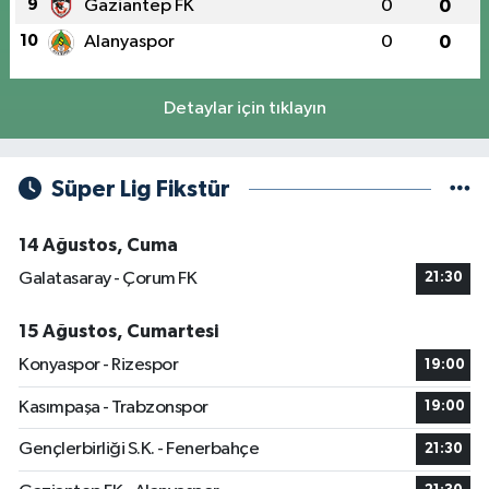
9
Gaziantep FK
0
0
10
Alanyaspor
0
0
Detaylar için tıklayın
Süper Lig Fikstür
14 Ağustos, Cuma
Galatasaray - Çorum FK
21:30
15 Ağustos, Cumartesi
Konyaspor - Rizespor
19:00
Kasımpaşa - Trabzonspor
19:00
Gençlerbirliği S.K. - Fenerbahçe
21:30