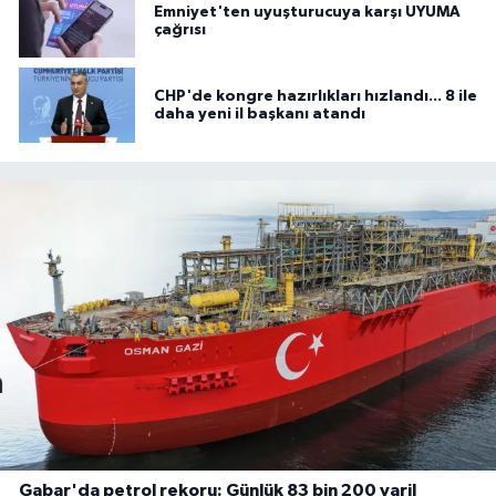
Emniyet'ten uyuşturucuya karşı UYUMA
çağrısı
CHP'de kongre hazırlıkları hızlandı... 8 ile
daha yeni il başkanı atandı
Gabar'da petrol rekoru: Günlük 83 bin 200 varil