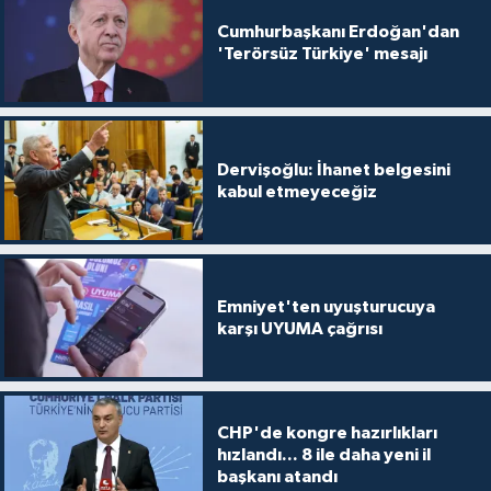
Cumhurbaşkanı Erdoğan'dan
'Terörsüz Türkiye' mesajı
Dervişoğlu: İhanet belgesini
kabul etmeyeceğiz
Emniyet'ten uyuşturucuya
karşı UYUMA çağrısı
CHP'de kongre hazırlıkları
hızlandı... 8 ile daha yeni il
başkanı atandı