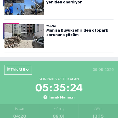
yeniden onarılıyor
YAŞAM
Manisa Büyükşehir’den otopark
sorununa çözüm
İSTANBUL
09.08.2026
SONRAKI VAKTE KALAN
05:35:22
İmsak Namazı
İMSAK
GÜNEŞ
ÖĞLE
04:20
06:01
13:15