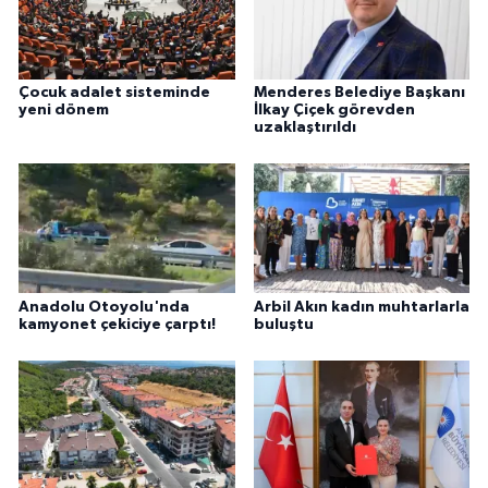
Çocuk adalet sisteminde
Menderes Belediye Başkanı
yeni dönem
İlkay Çiçek görevden
uzaklaştırıldı
Anadolu Otoyolu'nda
Arbil Akın kadın muhtarlarla
kamyonet çekiciye çarptı!
buluştu