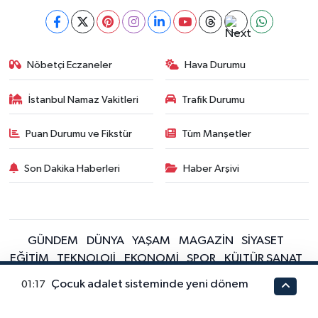
Nöbetçi Eczaneler
Hava Durumu
İstanbul Namaz Vakitleri
Trafik Durumu
Puan Durumu ve Fikstür
Tüm Manşetler
Son Dakika Haberleri
Haber Arşivi
GÜNDEM
DÜNYA
YAŞAM
MAGAZİN
SİYASET
EĞİTİM
TEKNOLOJİ
EKONOMİ
SPOR
KÜLTÜR SANAT
FRAGMANLAR
Çocuk adalet sisteminde yeni dönem
01:17
Sitede yayınlanan içerik ve yorumlardan yazarları sorumludur.