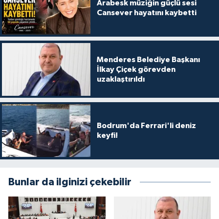
Arabesk müziğin güçlü sesi
Cansever hayatını kaybetti
Menderes Belediye Başkanı
İlkay Çiçek görevden
uzaklaştırıldı
Bodrum'da Ferrari'li deniz
keyfi!
Bunlar da ilginizi çekebilir