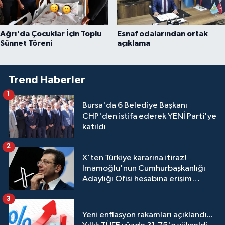
Ağrı'da Çocuklar İçin Toplu
Esnaf odalarından ortak
Sünnet Töreni
açıklama
Trend Haberler
1
Bursa'da 6 Belediye Başkanı
CHP'den istifa ederek YENİ Parti'ye
katıldı
2
X'ten Türkiye kararına itiraz!
İmamoğlu'nun Cumhurbaşkanlığı
Adaylığı Ofisi hesabına erişim
engeli mahkemeye taşındı
3
Yeni enflasyon rakamları açıklandı...