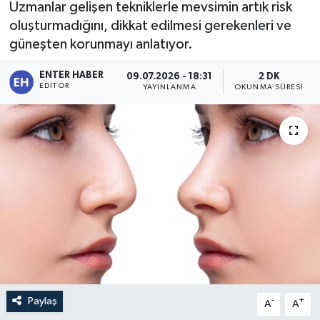
Uzmanlar gelişen tekniklerle mevsimin artık risk
oluşturmadığını, dikkat edilmesi gerekenleri ve
güneşten korunmayı anlatıyor.
ENTER HABER
09.07.2026 - 18:31
2 DK
EDITÖR
YAYINLANMA
OKUNMA SÜRESI
Paylaş
-
+
A
A