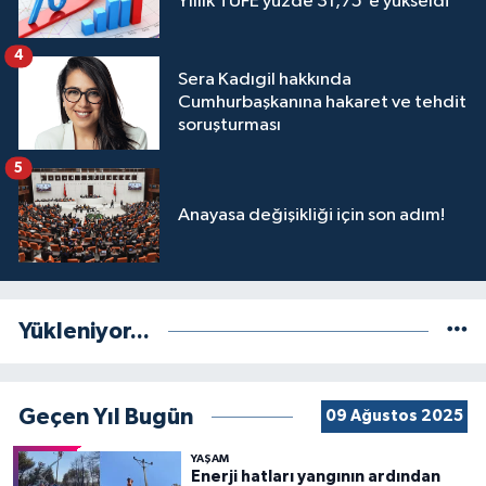
Yıllık TÜFE yüzde 31,75'e yükseldi
4
Sera Kadıgil hakkında
Cumhurbaşkanına hakaret ve tehdit
soruşturması
5
Anayasa değişikliği için son adım!
Yükleniyor...
Geçen Yıl Bugün
09 Ağustos 2025
YAŞAM
Enerji hatları yangının ardından