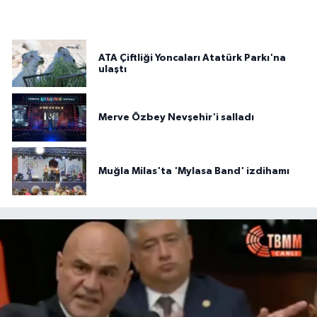
ATA Çiftliği Yoncaları Atatürk Parkı'na
ulaştı
Merve Özbey Nevşehir'i salladı
Muğla Milas'ta 'Mylasa Band' izdihamı