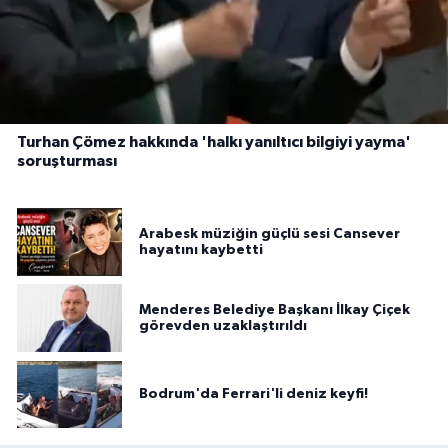
Turhan Çömez hakkında 'halkı yanıltıcı bilgiyi yayma'
soruşturması
Arabesk müziğin güçlü sesi Cansever
hayatını kaybetti
Menderes Belediye Başkanı İlkay Çiçek
görevden uzaklaştırıldı
Bodrum'da Ferrari'li deniz keyfi!