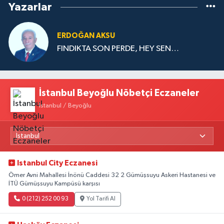
Yazarlar
ERDOĞAN AKSU
FINDIKTA SON PERDE, HEY SEN…
İstanbul Beyoğlu Nöbetçi Eczaneler
İstanbul / Beyoğlu
Istanbul City Eczanesi
Ömer Avni Mahallesi İnönü Caddesi 32 2 Gümüşsuyu Askeri Hastanesi ve
İTÜ Gümüşsuyu Kampüsü karşısı
0 (212) 252 00 93
Yol Tarifi Al