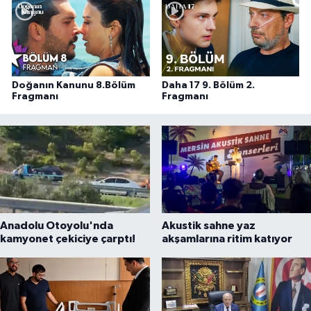
Doğanın Kanunu 8.Bölüm
Daha 17 9. Bölüm 2.
Fragmanı
Fragmanı
Anadolu Otoyolu'nda
Akustik sahne yaz
kamyonet çekiciye çarptı!
akşamlarına ritim katıyor