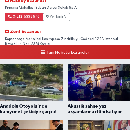
Hasköy Eczanesi
Piripaşa Mahallesi Şaban Deresi Sokak 65 A
0 (212) 533 36 46
Yol Tarifi Al
Zent Eczanesi
Kaptanpaşa Mahallesi Kasımpaşa Zincirlikuyu Caddesi 123B İstanbul
Beyoğlu 4 Nolu ASM Karşısı
Tüm Nöbetçi Eczaneler
0 (212) 297 96 92
Yol Tarifi Al
Anadolu Otoyolu'nda
Akustik sahne yaz
kamyonet çekiciye çarptı!
akşamlarına ritim katıyor