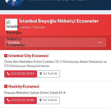
İstanbul Beyoğlu Nöbetçi Eczaneler
İstanbul / Beyoğlu
Istanbul City Eczanesi
Ömer Avni Mahallesi İnönü Caddesi 32 2 Gümüşsuyu Askeri Hastanesi ve
İTÜ Gümüşsuyu Kampüsü karşısı
0 (212) 252 00 93
Yol Tarifi Al
Hasköy Eczanesi
Piripaşa Mahallesi Şaban Deresi Sokak 65 A
0 (212) 533 36 46
Yol Tarifi Al