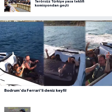
Terörsüz Türkiye yasa teklifi
komisyondan geçti
Bodrum'da Ferrari'li deniz keyfi!