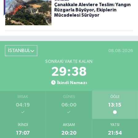
Çanakkale Alevlere Teslim: Yangın
Rüzgarla Büyüyor, Ekiplerin
Mücadelesi Sürüyor
İSTANBUL
08.08.2026
SONRAKI VAKTE KALAN
29:37
İkindi Namazı
İMSAK
GÜNEŞ
ÖĞLE
04:19
06:00
13:15
İKINDI
AKŞAM
YATSI
17:07
20:20
21:54