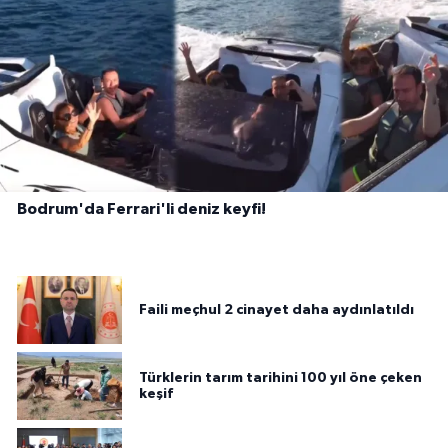
Bodrum'da Ferrari'li deniz keyfi!
Faili meçhul 2 cinayet daha aydınlatıldı
Türklerin tarım tarihini 100 yıl öne çeken
keşif