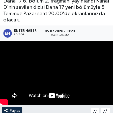
Daha 17 6. bölüm 2. fragmanı yayınlandı Kanal
D'nin sevilen dizisi Daha 17 yeni bölümüyle 5
SPOR
Temmuz Pazar saat 20.00'de ekranlarınızda
olacak.
KÜLTÜR SANAT
ENTER HABER
05.07.2026 - 13:23
FRAGMANLAR
EDITÖR
YAYINLANMA
Paylaş
-
+
A
A