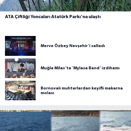
ATA Çiftliği Yoncaları Atatürk Parkı'na ulaştı
Merve Özbey Nevşehir'i salladı
Muğla Milas'ta 'Mylasa Band' izdihamı
Bornovalı muhtarlardan keyifli makarna
molası