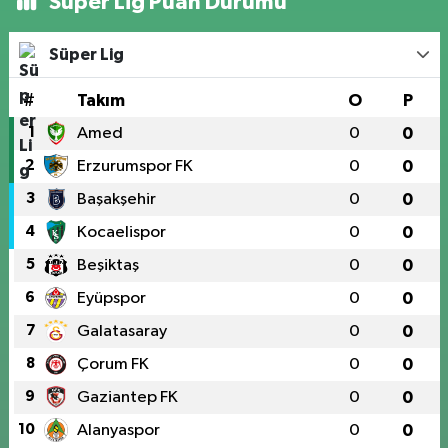
Süper Lig Puan Durumu
Süper Lig
#
Takım
O
P
1
Amed
0
0
2
Erzurumspor FK
0
0
3
Başakşehir
0
0
4
Kocaelispor
0
0
5
Beşiktaş
0
0
6
Eyüpspor
0
0
7
Galatasaray
0
0
8
Çorum FK
0
0
9
Gaziantep FK
0
0
10
Alanyaspor
0
0