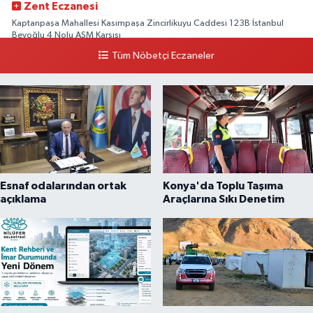
Zent Eczanesi
Kaptanpaşa Mahallesi Kasımpaşa Zincirlikuyu Caddesi 123B İstanbul
Beyoğlu 4 Nolu ASM Karşısı
Tüm Nöbetçi Eczaneler
0 (212) 297 96 92
Yol Tarifi Al
Esnaf odalarından ortak
Konya'da Toplu Taşıma
açıklama
Araçlarına Sıkı Denetim