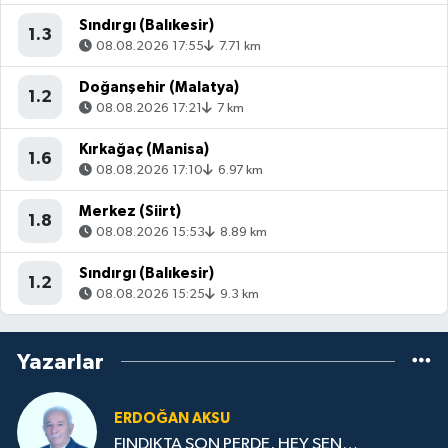
Sındırgı (Balıkesir)
1.3
08.08.2026 17:55
7.71 km
Doğanşehir (Malatya)
1.2
08.08.2026 17:21
7 km
Kırkağaç (Manisa)
1.6
08.08.2026 17:10
6.97 km
Merkez (Siirt)
1.8
08.08.2026 15:53
8.89 km
Sındırgı (Balıkesir)
1.2
08.08.2026 15:25
9.3 km
Yazarlar
ERDOĞAN AKSU
FINDIKTA SON PERDE, HEY SEN…