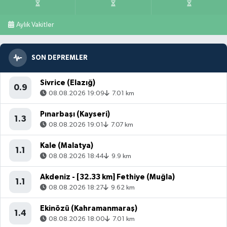
Aylık Vakitler
SON DEPREMLER
Sivrice (Elazığ)
0.9
08.08.2026 19:09
7.01 km
Pınarbaşı (Kayseri)
1.3
08.08.2026 19:01
7.07 km
Kale (Malatya)
1.1
08.08.2026 18:44
9.9 km
Akdeniz - [32.33 km] Fethiye (Muğla)
1.1
08.08.2026 18:27
9.62 km
Ekinözü (Kahramanmaraş)
1.4
08.08.2026 18:00
7.01 km