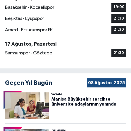
Başakşehir - Kocaelispor
19:00
Beşiktaş - Eyüpspor
21:30
Amed - Erzurumspor FK
21:30
17 Ağustos, Pazartesi
Samsunspor - Göztepe
21:30
Geçen Yıl Bugün
08 Ağustos 2025
YAŞAM
Manisa Büyükşehir tercihte
üniversite adaylarının yanında
GÜNDEM