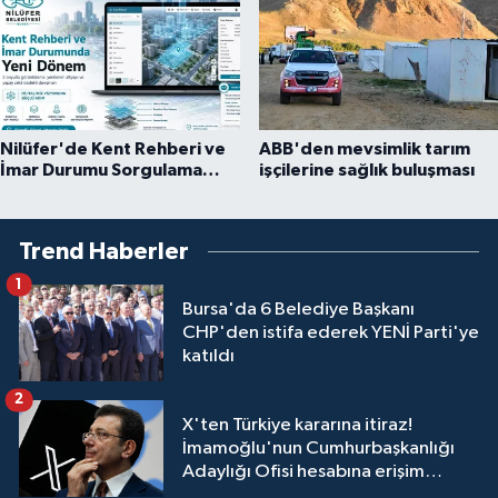
Nilüfer'de Kent Rehberi ve
ABB'den mevsimlik tarım
İmar Durumu Sorgulama
işçilerine sağlık buluşması
yenilendi
Trend Haberler
1
Bursa'da 6 Belediye Başkanı
CHP'den istifa ederek YENİ Parti'ye
katıldı
2
X'ten Türkiye kararına itiraz!
İmamoğlu'nun Cumhurbaşkanlığı
Adaylığı Ofisi hesabına erişim
engeli mahkemeye taşındı