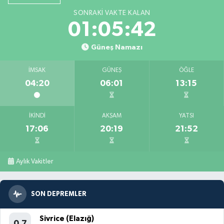
SONRAKI VAKTE KALAN
01:05:40
Güneş Namazı
İMSAK
GÜNEŞ
ÖĞLE
04:20
06:01
13:15
İKINDI
AKŞAM
YATSI
17:06
20:19
21:52
Aylık Vakitler
SON DEPREMLER
Sivrice (Elazığ)
0.7