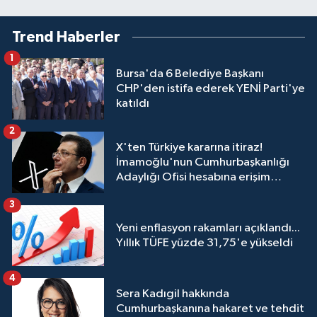
Trend Haberler
1
Bursa'da 6 Belediye Başkanı
CHP'den istifa ederek YENİ Parti'ye
katıldı
2
X'ten Türkiye kararına itiraz!
İmamoğlu'nun Cumhurbaşkanlığı
Adaylığı Ofisi hesabına erişim
engeli mahkemeye taşındı
3
Yeni enflasyon rakamları açıklandı...
Yıllık TÜFE yüzde 31,75'e yükseldi
4
Sera Kadıgil hakkında
Cumhurbaşkanına hakaret ve tehdit