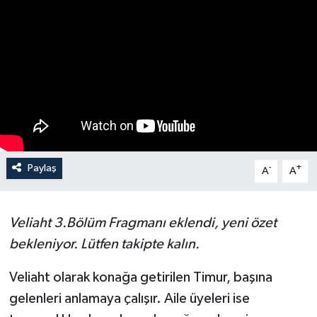
SPOR
KÜLTÜR SANAT
FRAGMANLAR
Paylaş
-
+
A
A
Veliaht 3.Bölüm Fragmanı eklendi, yeni özet
bekleniyor. Lütfen takipte kalın.
Veliaht olarak konağa getirilen Timur, başına
gelenleri anlamaya çalışır. Aile üyeleri ise