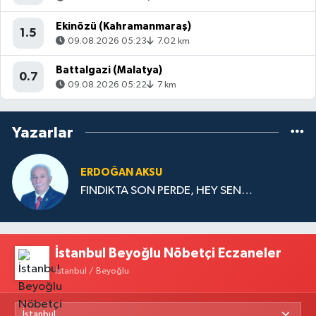
Ekinözü (Kahramanmaraş)
1.5
09.08.2026 05:23
7.02 km
Battalgazi (Malatya)
0.7
09.08.2026 05:22
7 km
Yazarlar
ERDOĞAN AKSU
FINDIKTA SON PERDE, HEY SEN…
İstanbul Beyoğlu Nöbetçi Eczaneler
İstanbul / Beyoğlu