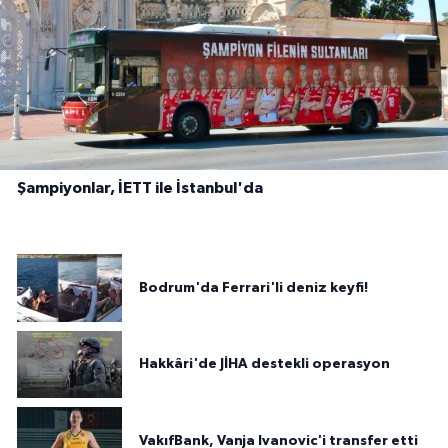
Şampiyonlar, İETT ile İstanbul'da
Bodrum'da Ferrari'li deniz keyfi!
Hakkâri'de JİHA destekli operasyon
VakıfBank, Vanja Ivanovic'i transfer etti