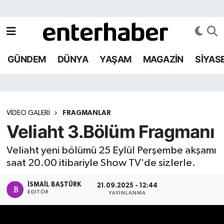
GÜNDEM
Gizlilik Sözleşmesi
FRAGMANLAR
Nöbetçi Eczaneler
GÜNDEM
DÜNYA
YAŞAM
MAGAZİN
SİYAS
DÜNYA
İletişim
ALTIN FİYATLARI
Hava Durumu
YAŞAM
ALTIN FİYATLARI
KRİPTO PARA
İstanbul Namaz Vakitleri
VIDEO GALERI
FRAGMANLAR
MAGAZİN
DÖVİZ KURLARI
DÖVİZ KURLARI
Trafik Durumu
Veliaht 3.Bölüm Fragmanı
SİYASET
KRİPTO PARA DURUMU
EMTİA FİYATLARI
Süper Lig Puan Durumu ve Fikstür
Veliaht yeni bölümü 25 Eylül Perşembe akşamı
saat 20.00 itibariyle Show TV'de sizlerle.
EĞİTİM
EMTİA FİYATLARI
Tüm Manşetler
İSMAIL BAŞTÜRK
21.09.2025 - 12:44
TEKNOLOJİ
Son Dakika Haberleri
EDITÖR
YAYINLANMA
EKONOMİ
Haber Arşivi