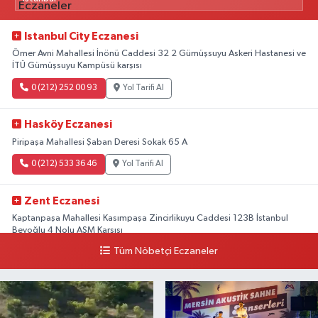
Istanbul City Eczanesi
Ömer Avni Mahallesi İnönü Caddesi 32 2 Gümüşsuyu Askeri Hastanesi ve
İTÜ Gümüşsuyu Kampüsü karşısı
0 (212) 252 00 93
Yol Tarifi Al
Hasköy Eczanesi
Piripaşa Mahallesi Şaban Deresi Sokak 65 A
0 (212) 533 36 46
Yol Tarifi Al
Zent Eczanesi
Kaptanpaşa Mahallesi Kasımpaşa Zincirlikuyu Caddesi 123B İstanbul
Beyoğlu 4 Nolu ASM Karşısı
Tüm Nöbetçi Eczaneler
0 (212) 297 96 92
Yol Tarifi Al