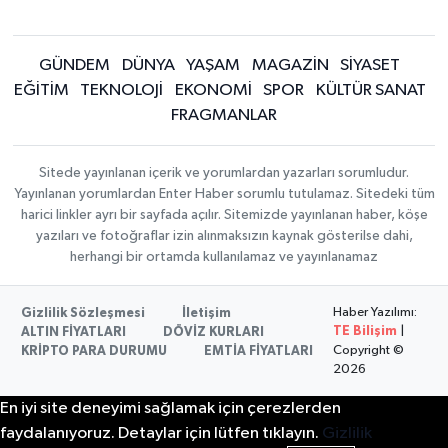
GÜNDEM
DÜNYA
YAŞAM
MAGAZİN
SİYASET
EĞİTİM
TEKNOLOJİ
EKONOMİ
SPOR
KÜLTÜR SANAT
FRAGMANLAR
Sitede yayınlanan içerik ve yorumlardan yazarları sorumludur.
Yayınlanan yorumlardan Enter Haber sorumlu tutulamaz. Sitedeki tüm
harici linkler ayrı bir sayfada açılır. Sitemizde yayınlanan haber, köşe
yazıları ve fotoğraflar izin alınmaksızın kaynak gösterilse dahi,
herhangi bir ortamda kullanılamaz ve yayınlanamaz
Haber Yazılımı:
Gizlilik Sözleşmesi
İletişim
TE Bilişim
|
ALTIN FİYATLARI
DÖVİZ KURLARI
Copyright ©
KRİPTO PARA DURUMU
EMTİA FİYATLARI
2026
En iyi site deneyimi sağlamak için çerezlerden
faydalanıyoruz. Detaylar için lütfen tıklayın.
Gizlilik