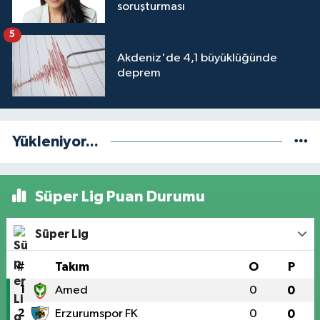
soruşturması
5
Akdeniz'de 4,1 büyüklüğünde
deprem
Yükleniyor...
Süper Lig Puan Durumu
Süper Lig
#
Takım
O
P
1
Amed
0
0
2
Erzurumspor FK
0
0