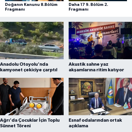
Doğanın Kanunu 8.Bölüm
Daha 17 9. Bölüm 2.
Fragmanı
Fragmanı
Anadolu Otoyolu'nda
Akustik sahne yaz
kamyonet çekiciye çarptı!
akşamlarına ritim katıyor
Ağrı'da Çocuklar İçin Toplu
Esnaf odalarından ortak
Sünnet Töreni
açıklama