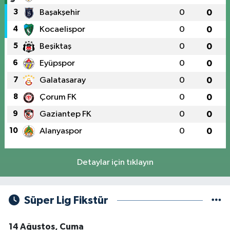
3
Başakşehir
0
0
4
Kocaelispor
0
0
5
Beşiktaş
0
0
6
Eyüpspor
0
0
7
Galatasaray
0
0
8
Çorum FK
0
0
9
Gaziantep FK
0
0
10
Alanyaspor
0
0
Detaylar için tıklayın
Süper Lig Fikstür
14 Ağustos, Cuma