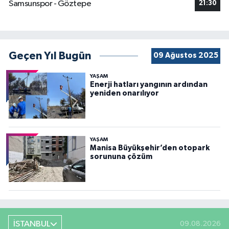
Samsunspor - Göztepe
21:30
Geçen Yıl Bugün
09 Ağustos 2025
YAŞAM
Enerji hatları yangının ardından
yeniden onarılıyor
YAŞAM
Manisa Büyükşehir’den otopark
sorununa çözüm
İSTANBUL
09.08.2026