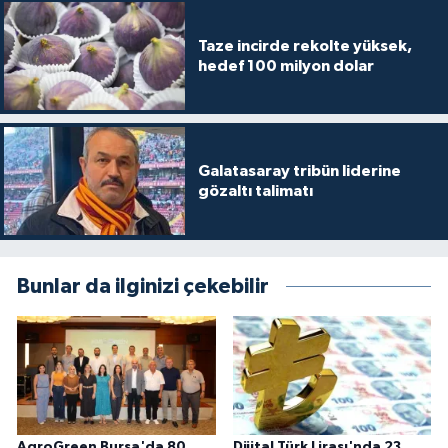
Taze incirde rekolte yüksek,
hedef 100 milyon dolar
Galatasaray tribün liderine
gözaltı talimatı
Bunlar da ilginizi çekebilir
AgroGreen Bursa'da 80
Dijital Türk Lirası'nda 23