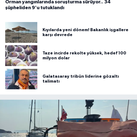
Orman yangınlarında soruşturma sürüyor.. 34
şüpheliden 9'u tutuklandı
Kıyılarda yeni dönem! Bakanlık işgallere
karşı devrede
Taze incirde rekolte yüksek, hedef 100
milyon dolar
Galatasaray tribün liderine gözaltı
talimatı