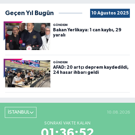
Geçen Yıl Bugün
10 Ağustos 2025
GÜNDEM
Bakan Yerlikaya: 1 can kaybı, 29
yaralı
GÜNDEM
AFAD: 20 artçı deprem kaydedildi,
24 hasar ihbarı geldi
İSTANBUL
10.08.2026
SONRAKI VAKTE KALAN
01:36:50