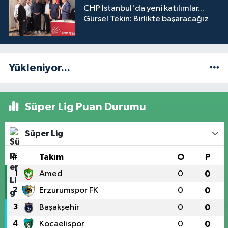
CHP İstanbul'da yeni katılımlar...
Gürsel Tekin: Birlikte başaracağız
Yükleniyor...
Süper Lig Puan Durumu
Süper Lig
#
Takım
O
P
1
Amed
0
0
2
Erzurumspor FK
0
0
3
Başakşehir
0
0
4
Kocaelispor
0
0