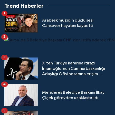
Trend Haberler
1
Arabesk müziğin güçlü sesi
Cansever hayatını kaybetti
2
3
X'ten Türkiye kararına itiraz!
İmamoğlu'nun Cumhurbaşkanlığı
Adaylığı Ofisi hesabına erişim
engeli mahkemeye taşındı
4
Menderes Belediye Başkanı İlkay
Çiçek görevden uzaklaştırıldı
5