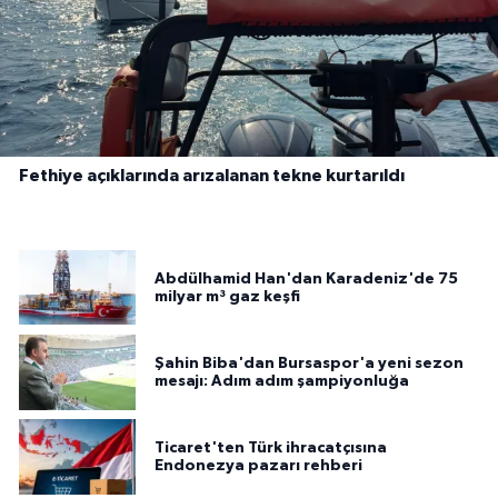
Fethiye açıklarında arızalanan tekne kurtarıldı
Abdülhamid Han'dan Karadeniz'de 75
milyar m³ gaz keşfi
Şahin Biba'dan Bursaspor'a yeni sezon
mesajı: Adım adım şampiyonluğa
Ticaret'ten Türk ihracatçısına
Endonezya pazarı rehberi