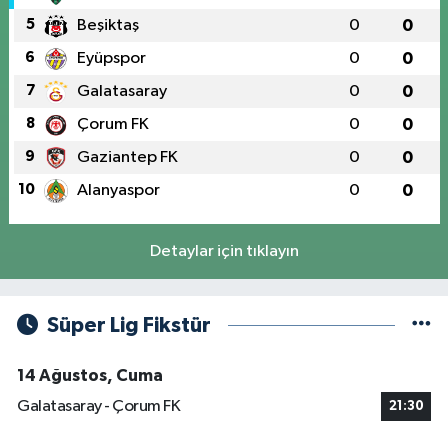
5
Beşiktaş
0
0
6
Eyüpspor
0
0
7
Galatasaray
0
0
8
Çorum FK
0
0
9
Gaziantep FK
0
0
10
Alanyaspor
0
0
Detaylar için tıklayın
Süper Lig Fikstür
14 Ağustos, Cuma
Galatasaray - Çorum FK
21:30