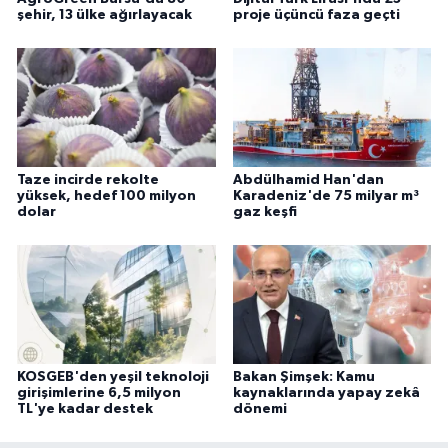
şehir, 13 ülke ağırlayacak
proje üçüncü faza geçti
Taze incirde rekolte
Abdülhamid Han'dan
yüksek, hedef 100 milyon
Karadeniz'de 75 milyar m³
dolar
gaz keşfi
KOSGEB'den yeşil teknoloji
Bakan Şimşek: Kamu
girişimlerine 6,5 milyon
kaynaklarında yapay zekâ
TL'ye kadar destek
dönemi