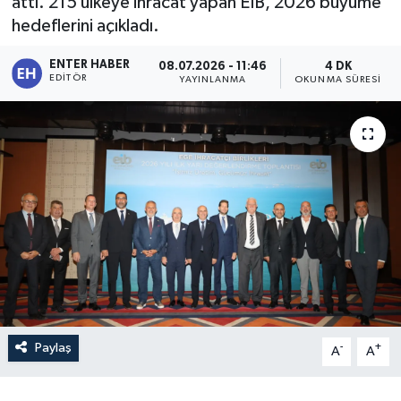
attı. 215 ülkeye ihracat yapan EİB, 2026 büyüme
hedeflerini açıkladı.
ENTER HABER
08.07.2026 - 11:46
4 DK
EDITÖR
YAYINLANMA
OKUNMA SÜRESI
Paylaş
-
+
A
A