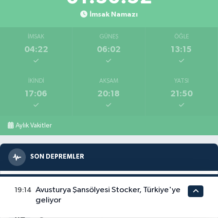
İmsak Namazı
İMSAK
GÜNEŞ
ÖĞLE
04:22
06:02
13:15
İKINDI
AKŞAM
YATSI
17:06
20:18
21:50
Aylık Vakitler
SON DEPREMLER
Çınarcık (Yalova)
1.4
Avusturya Şansölyesi Stocker, Türkiye'ye
19:14
10.08.2026 05:06
7.79 km
geliyor
Aladağ (Adana)
1.2