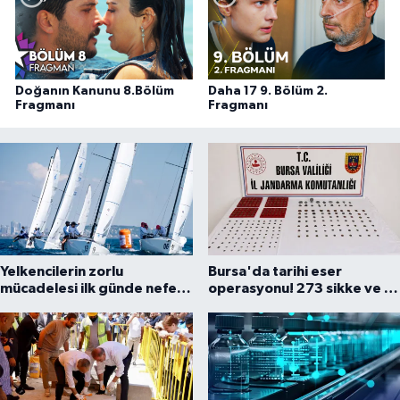
Doğanın Kanunu 8.Bölüm
Daha 17 9. Bölüm 2.
Fragmanı
Fragmanı
Yelkencilerin zorlu
Bursa'da tarihi eser
mücadelesi ilk günde nefes
operasyonu! 273 sikke ve 18
kesti
obje ele geçirildi