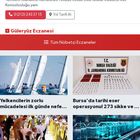
Konsolosluğu yanı
0 (212) 243 21 15
Yol Tarifi Al
Güleryüz Eczanesi
Piripaşa Mahallesi Şaban Deresi Sokak 7 D Koç Müzesi Arkası-
Tüm Nöbetçi Eczaneler
kalaycıbahçe Meydana Doğru
0 (212) 369 95 85
Yol Tarifi Al
Yelkencilerin zorlu
Bursa'da tarihi eser
mücadelesi ilk günde nefes
operasyonu! 273 sikke ve 18
kesti
obje ele geçirildi