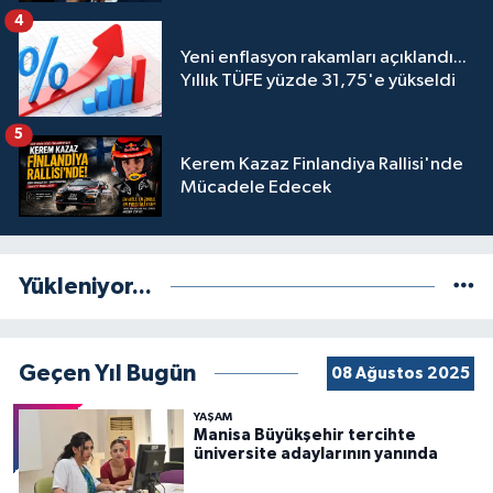
engeli mahkemeye taşındı
4
Yeni enflasyon rakamları açıklandı...
Yıllık TÜFE yüzde 31,75'e yükseldi
5
Kerem Kazaz Finlandiya Rallisi'nde
Mücadele Edecek
Yükleniyor...
Geçen Yıl Bugün
08 Ağustos 2025
YAŞAM
Manisa Büyükşehir tercihte
üniversite adaylarının yanında