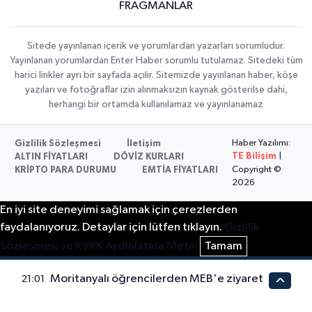
FRAGMANLAR
Sitede yayınlanan içerik ve yorumlardan yazarları sorumludur.
Yayınlanan yorumlardan Enter Haber sorumlu tutulamaz. Sitedeki tüm
harici linkler ayrı bir sayfada açılır. Sitemizde yayınlanan haber, köşe
yazıları ve fotoğraflar izin alınmaksızın kaynak gösterilse dahi,
herhangi bir ortamda kullanılamaz ve yayınlanamaz
Haber Yazılımı:
Gizlilik Sözleşmesi
İletişim
TE Bilişim
|
ALTIN FİYATLARI
DÖVİZ KURLARI
Copyright ©
KRİPTO PARA DURUMU
EMTİA FİYATLARI
2026
En iyi site deneyimi sağlamak için çerezlerden
faydalanıyoruz. Detaylar için lütfen tıklayın.
Gizlilik
Sözleşmesi ve KVKK Aydınlatma Metni
Tamam
Moritanyalı öğrencilerden MEB'e ziyaret
21:01