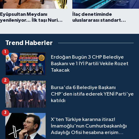
Eyüpsultan Meydanı
İlaç denetiminde
yenileniyor... İlk taşı Nuri
uluslararası standart
Aslan koydu
dönemi
Trend Haberler
1
Erdoğan Bugün 3 CHP Belediye
Başkanı ve 1 İYİ Partili Vekile Rozet
Takacak
2
Bursa'da 6 Belediye Başkanı
CHP'den istifa ederek YENİ Parti'ye
katıldı
3
X'ten Türkiye kararına itiraz!
İmamoğlu'nun Cumhurbaşkanlığı
Adaylığı Ofisi hesabına erişim