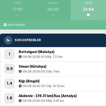
İKINDI
AKŞAM
YATSI
17:07
20:20
21:54
Aylık Vakitler
SON DEPREMLER
Battalgazi (Malatya)
1
08.08.2026 01:09
7.31 km
Simav (Kütahya)
0.9
08.08.2026 00:35
7 km
Kiğı (Bingöl)
1.4
08.08.2026 00:12
10.16 km
Akdeniz - [39.31 km] Kaş (Antalya)
1.8
08.08.2026 00:08
9.97 km