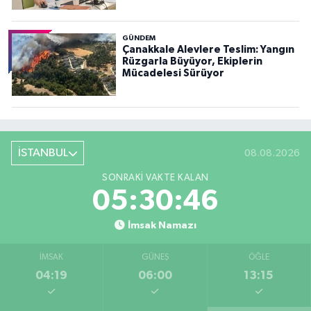
GÜNDEM
Çanakkale Alevlere Teslim: Yangın
Rüzgarla Büyüyor, Ekiplerin
Mücadelesi Sürüyor
İSTANBUL
08.08.2026
SONRAKI VAKTE KALAN
05:30:44
İmsak Namazı
İMSAK
GÜNEŞ
ÖĞLE
04:19
06:00
13:15