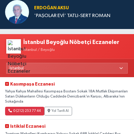
ERDOĞAN AKSU
'PAŞOLAR EVİ' TATLI-SERT ROMAN
İstanbul Beyoğlu Nöbetçi Eczaneler
İstanbul / Beyoğlu
Kasımpaşa Eczanesi
Yahya Kahya Mahallesi Kasımpaşa Bostanı Sokak 18A Mutfak Ekipmanları
Satan Dükkanların Olduğu Caddede Denizbank'ın Karşısı, Albaraka'nın
Sokağında
0 (212) 253 77 44
Yol Tarifi Al
Istiklal Eczanesi
Tomtom Mahallesi Kumbaracı Yokuşu Sokak 68B İstiklal Caddesi Rus