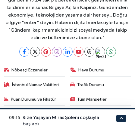
gündemi 7/24 takip ederek en sıcak gelişmeleri anlık
bildirimlerle sunar. Bilgiye Açılan Kapınız. Gündemden
ekonomiye, teknolojiden yaşama dair her şey... Doğru
bilgiye "enter" deyin. Haberin dijital merkeziyle tanışın.
"Gündemi kaçırmamak için bizi sosyal medyada takip
edin ve bültenimize abone olun."
Nöbetçi Eczaneler
Hava Durumu
İstanbul Namaz Vakitleri
Trafik Durumu
Puan Durumu ve Fikstür
Tüm Manşetler
Son Dakika Haberleri
Haber Arşivi
Rize Yaşayan Miras Şöleni coşkuyla
09:15
başladı