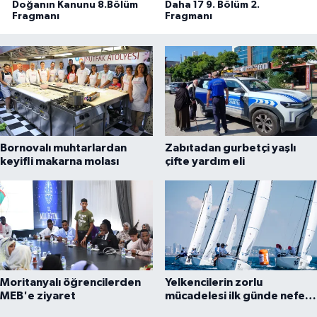
Doğanın Kanunu 8.Bölüm
Daha 17 9. Bölüm 2.
Fragmanı
Fragmanı
Bornovalı muhtarlardan
Zabıtadan gurbetçi yaşlı
keyifli makarna molası
çifte yardım eli
Moritanyalı öğrencilerden
Yelkencilerin zorlu
MEB'e ziyaret
mücadelesi ilk günde nefes
kesti