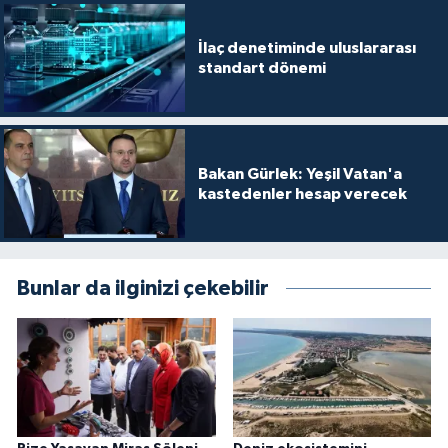
İlaç denetiminde uluslararası
standart dönemi
Bakan Gürlek: Yeşil Vatan'a
kastedenler hesap verecek
Bunlar da ilginizi çekebilir