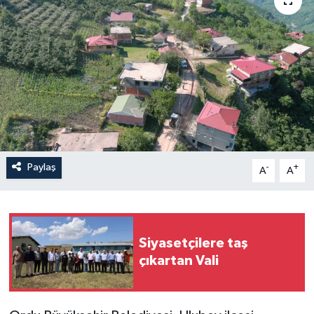
Paylaş
-
+
A
A
Siyasetçilere taş
çıkartan Vali