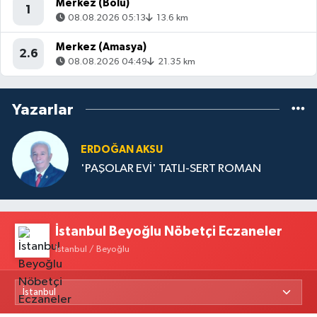
Merkez (Bolu)
1
08.08.2026 05:13
13.6 km
Merkez (Amasya)
2.6
08.08.2026 04:49
21.35 km
Yazarlar
ERDOĞAN AKSU
'PAŞOLAR EVİ' TATLI-SERT ROMAN
İstanbul Beyoğlu Nöbetçi Eczaneler
İstanbul / Beyoğlu