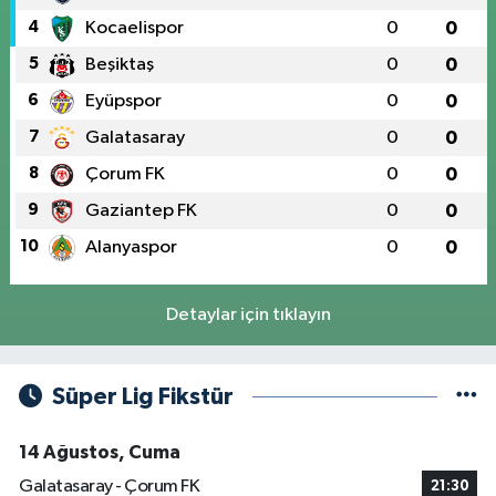
4
Kocaelispor
0
0
5
Beşiktaş
0
0
6
Eyüpspor
0
0
7
Galatasaray
0
0
8
Çorum FK
0
0
9
Gaziantep FK
0
0
10
Alanyaspor
0
0
Detaylar için tıklayın
Süper Lig Fikstür
14 Ağustos, Cuma
Galatasaray - Çorum FK
21:30