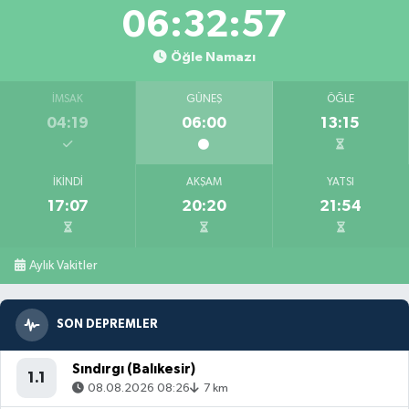
06:32:55
Öğle Namazı
İMSAK
GÜNEŞ
ÖĞLE
04:19
06:00
13:15
İKINDI
AKŞAM
YATSI
17:07
20:20
21:54
Aylık Vakitler
SON DEPREMLER
Sındırgı (Balıkesir)
1.1
08.08.2026 08:26
7 km