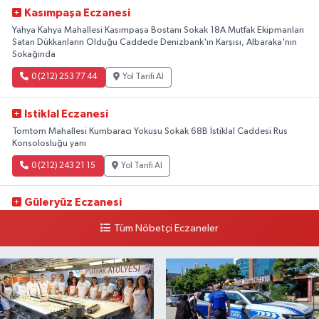
Kasımpaşa Eczanesi
Yahya Kahya Mahallesi Kasımpaşa Bostanı Sokak 18A Mutfak Ekipmanları
Satan Dükkanların Olduğu Caddede Denizbank'ın Karşısı, Albaraka'nın
Sokağında
0 (212) 253 77 44
Yol Tarifi Al
Istiklal Eczanesi
Tomtom Mahallesi Kumbaracı Yokuşu Sokak 68B İstiklal Caddesi Rus
Konsolosluğu yanı
0 (212) 243 21 15
Yol Tarifi Al
Güleryüz Eczanesi
Piripaşa Mahallesi Şaban Deresi Sokak 7 D Koç Müzesi Arkası-
Tüm Nöbetçi Eczaneler
kalaycıbahçe Meydana Doğru
0 (212) 369 95 85
Yol Tarifi Al