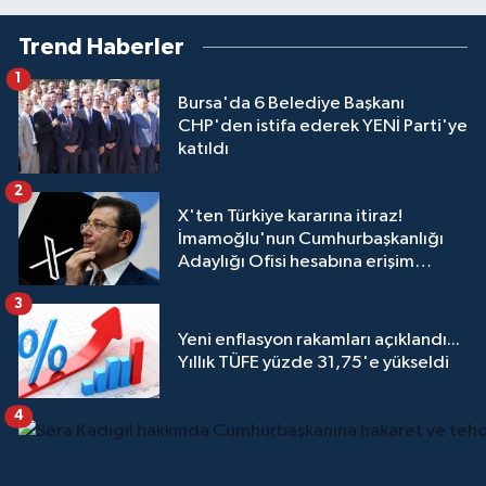
Trend Haberler
1
Bursa'da 6 Belediye Başkanı
CHP'den istifa ederek YENİ Parti'ye
katıldı
2
X'ten Türkiye kararına itiraz!
İmamoğlu'nun Cumhurbaşkanlığı
Adaylığı Ofisi hesabına erişim
engeli mahkemeye taşındı
3
Yeni enflasyon rakamları açıklandı...
Yıllık TÜFE yüzde 31,75'e yükseldi
4