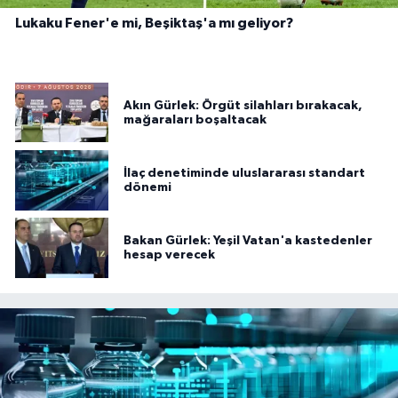
Lukaku Fener'e mi, Beşiktaş'a mı geliyor?
Akın Gürlek: Örgüt silahları bırakacak,
mağaraları boşaltacak
İlaç denetiminde uluslararası standart
dönemi
Bakan Gürlek: Yeşil Vatan'a kastedenler
hesap verecek