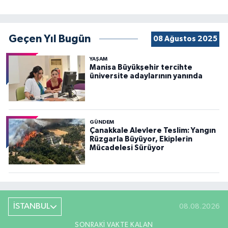
Geçen Yıl Bugün
08 Ağustos 2025
YAŞAM
Manisa Büyükşehir tercihte
üniversite adaylarının yanında
GÜNDEM
Çanakkale Alevlere Teslim: Yangın
Rüzgarla Büyüyor, Ekiplerin
Mücadelesi Sürüyor
İSTANBUL
08.08.2026
SONRAKI VAKTE KALAN