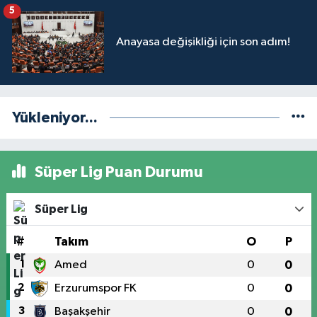
5
Anayasa değişikliği için son adım!
Yükleniyor...
Süper Lig Puan Durumu
Süper Lig
#
Takım
O
P
1
Amed
0
0
2
Erzurumspor FK
0
0
3
Başakşehir
0
0