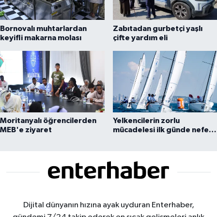
Bornovalı muhtarlardan
Zabıtadan gurbetçi yaşlı
keyifli makarna molası
çifte yardım eli
Moritanyalı öğrencilerden
Yelkencilerin zorlu
MEB'e ziyaret
mücadelesi ilk günde nefes
kesti
Dijital dünyanın hızına ayak uyduran Enterhaber,