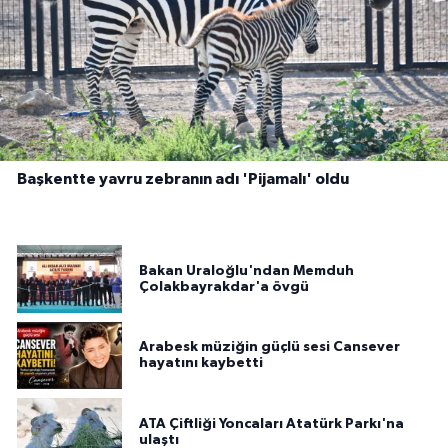
Başkentte yavru zebranın adı 'Pijamalı' oldu
Bakan Uraloğlu'ndan Memduh
Çolakbayrakdar'a övgü
Arabesk müziğin güçlü sesi Cansever
hayatını kaybetti
ATA Çiftliği Yoncaları Atatürk Parkı'na
ulaştı