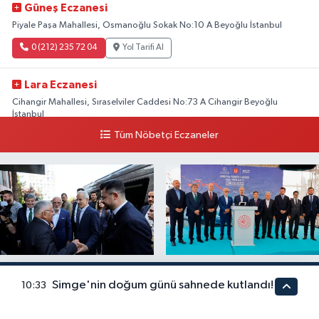
Güneş Eczanesi
Piyale Paşa Mahallesi, Osmanoğlu Sokak No:10 A Beyoğlu İstanbul
0 (212) 235 72 04
Yol Tarifi Al
Lara Eczanesi
Cihangir Mahallesi, Sıraselviler Caddesi No:73 A Cihangir Beyoğlu
İstanbul
Tüm Nöbetçi Eczaneler
0 (212) 293 90 86
Yol Tarifi Al
Kayseri- Ankara hattı
Kayseri YHT hattına sıkı
uyumlu çalışıyor
takip
Simge'nin doğum günü sahnede kutlandı!
10:33