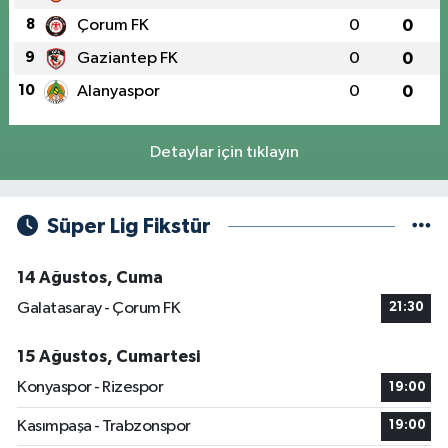
8
Çorum FK
0
0
9
Gaziantep FK
0
0
10
Alanyaspor
0
0
Detaylar için tıklayın
Süper Lig Fikstür
14 Ağustos, Cuma
Galatasaray - Çorum FK
21:30
15 Ağustos, Cumartesi
Konyaspor - Rizespor
19:00
Kasımpaşa - Trabzonspor
19:00