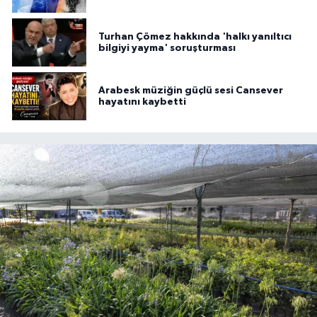
Turhan Çömez hakkında 'halkı yanıltıcı
bilgiyi yayma' soruşturması
Arabesk müziğin güçlü sesi Cansever
hayatını kaybetti