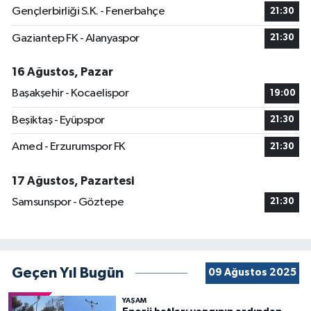
Gençlerbirliği S.K. - Fenerbahçe
21:30
Gaziantep FK - Alanyaspor
21:30
16 Ağustos, Pazar
Başakşehir - Kocaelispor
19:00
Beşiktaş - Eyüpspor
21:30
Amed - Erzurumspor FK
21:30
17 Ağustos, Pazartesi
Samsunspor - Göztepe
21:30
Geçen Yıl Bugün
09 Ağustos 2025
YAŞAM