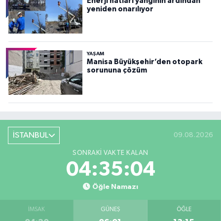
Enerji hatları yangının ardından
yeniden onarılıyor
YAŞAM
Manisa Büyükşehir’den otopark
sorununa çözüm
İSTANBUL
09.08.2026
SONRAKI VAKTE KALAN
04:35:02
Öğle Namazı
İMSAK
GÜNEŞ
ÖĞLE