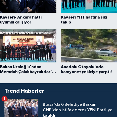
Kayseri- Ankara hattı
Kayseri YHT hattına sıkı
uyumlu çalışıyor
takip
Bakan Uraloğlu'ndan
Anadolu Otoyolu'nda
Memduh Çolakbayrakdar'a
kamyonet çekiciye çarptı!
övgü
Trend Haberler
1
Bursa'da 6 Belediye Başkanı
CHP'den istifa ederek YENİ Parti'ye
katıldı