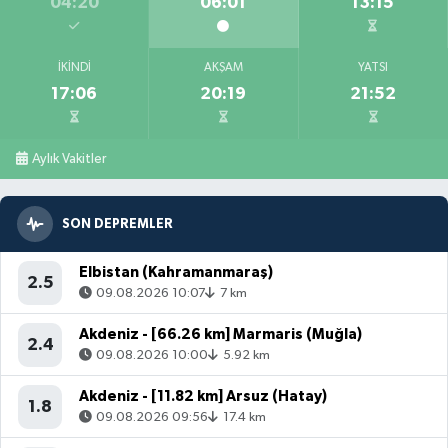
04:20
06:01
13:15
İKINDI
AKŞAM
YATSI
17:06
20:19
21:52
Aylık Vakitler
SON DEPREMLER
Elbistan (Kahramanmaraş)
2.5
09.08.2026 10:07
7 km
Akdeniz - [66.26 km] Marmaris (Muğla)
2.4
09.08.2026 10:00
5.92 km
Akdeniz - [11.82 km] Arsuz (Hatay)
1.8
09.08.2026 09:56
17.4 km