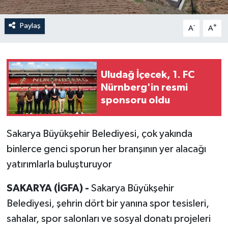
Paylaş
-
+
A
A
Uludağ İçecek, 1. FC
Nürnberg'in resmi
sponsoru oldu
Sakarya Büyükşehir Belediyesi, çok yakında
binlerce genci sporun her branşının yer alacağı
yatırımlarla buluşturuyor
SAKARYA (İGFA) -
Sakarya Büyükşehir
Belediyesi, şehrin dört bir yanına spor tesisleri,
sahalar, spor salonları ve sosyal donatı projeleri