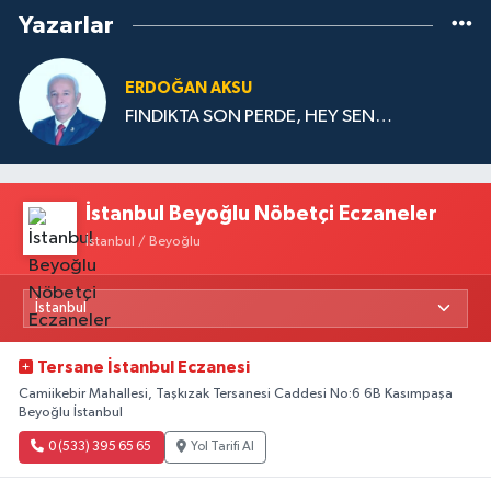
Yazarlar
ERDOĞAN AKSU
FINDIKTA SON PERDE, HEY SEN…
İstanbul Beyoğlu Nöbetçi Eczaneler
İstanbul / Beyoğlu
Tersane İstanbul Eczanesi
Camiikebir Mahallesi, Taşkızak Tersanesi Caddesi No:6 6B Kasımpaşa
Beyoğlu İstanbul
0 (533) 395 65 65
Yol Tarifi Al