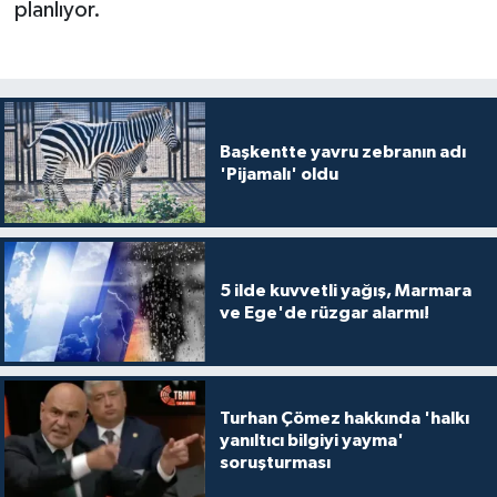
planlıyor.
Başkentte yavru zebranın adı
'Pijamalı' oldu
5 ilde kuvvetli yağış, Marmara
ve Ege'de rüzgar alarmı!
Turhan Çömez hakkında 'halkı
yanıltıcı bilgiyi yayma'
soruşturması