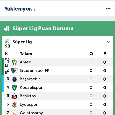
Yükleniyor...
Süper Lig Puan Durumu
Süper Lig
#
Takım
O
P
1
Amed
0
0
2
Erzurumspor FK
0
0
3
Başakşehir
0
0
4
Kocaelispor
0
0
5
Beşiktaş
0
0
6
Eyüpspor
0
0
7
Galatasaray
0
0