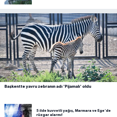
Başkentte yavru zebranın adı 'Pijamalı' oldu
5 ilde kuvvetli yağış, Marmara ve Ege'de
rüzgar alarmı!