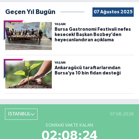
Geçen Yıl Bugün
07 Ağustos 2025
YAŞAM
Bursa Gastronomi Festivali nefes
kesecek! Başkan Bozbey’den
heyecanlandıran açıklama
YAŞAM
Ankaragücü taraftarlarından
Bursa’ya 10 bin fidan desteği
İSTANBUL
07.08.2026
SONRAKI VAKTE KALAN
02:08:23