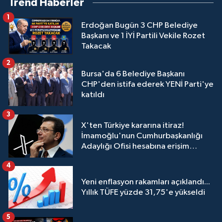
Trend Haberler
1
Erdoğan Bugün 3 CHP Belediye
Başkanı ve 1 İYİ Partili Vekile Rozet
Takacak
2
Bursa'da 6 Belediye Başkanı
CHP'den istifa ederek YENİ Parti'ye
katıldı
3
X'ten Türkiye kararına itiraz!
İmamoğlu'nun Cumhurbaşkanlığı
Adaylığı Ofisi hesabına erişim
engeli mahkemeye taşındı
4
Yeni enflasyon rakamları açıklandı...
Yıllık TÜFE yüzde 31,75'e yükseldi
5