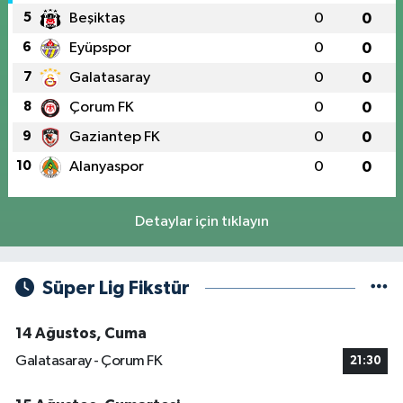
5
Beşiktaş
0
0
6
Eyüpspor
0
0
7
Galatasaray
0
0
8
Çorum FK
0
0
9
Gaziantep FK
0
0
10
Alanyaspor
0
0
Detaylar için tıklayın
Süper Lig Fikstür
14 Ağustos, Cuma
Galatasaray - Çorum FK
21:30