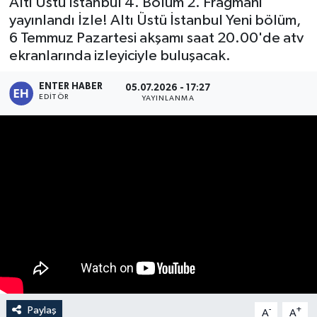
Altı Üstü İstanbul 4. Bölüm 2. Fragmanı
yayınlandı İzle! Altı Üstü İstanbul Yeni bölüm,
SPOR
6 Temmuz Pazartesi akşamı saat 20.00'de atv
ekranlarında izleyiciyle buluşacak.
KÜLTÜR SANAT
ENTER HABER
05.07.2026 - 17:27
FRAGMANLAR
EDITÖR
YAYINLANMA
Paylaş
-
+
A
A