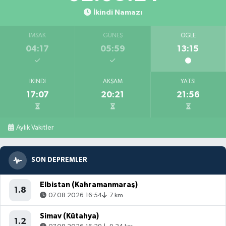
İkindi Namazı
İMSAK
GÜNEŞ
ÖĞLE
04:17
05:59
13:15
İKINDI
AKŞAM
YATSI
17:07
20:21
21:56
Aylık Vakitler
SON DEPREMLER
Elbistan (Kahramanmaraş)
1.8
07.08.2026 16:54
7 km
Simav (Kütahya)
1.2