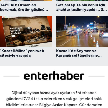
TAPSİAD: Ormanları
Gaziantep'te bin konut için
korumak, üretim gücünü
anahtar teslimi yapıldı... 5
korumaktır
bin konutluk projeye temel
'Kocaeli Müze' yeni web
Kocaeli'de Seymen ve
sitesiyle yayında
Karamürsel tünellerine
konfor dokunuşu
Dijital dünyanın hızına ayak uyduran Enterhaber,
gündemi 7/24 takip ederek en sıcak gelişmeleri anlık
bildirimlerle sunar. Bilgiye Açılan Kapınız. Gündemden