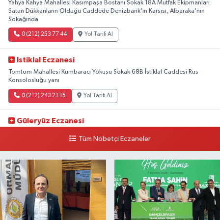
Yahya Kahya Mahallesi Kasımpaşa Bostanı Sokak 18A Mutfak Ekipmanları
Satan Dükkanların Olduğu Caddede Denizbank'ın Karşısı, Albaraka'nın
Sokağında
0 (212) 253 77 44
Yol Tarifi Al
Istiklal Eczanesi
Tomtom Mahallesi Kumbaracı Yokuşu Sokak 68B İstiklal Caddesi Rus
Konsolosluğu yanı
0 (212) 243 21 15
Yol Tarifi Al
Güleryüz Eczanesi
Piripaşa Mahallesi Şaban Deresi Sokak 7 D Koç Müzesi Arkası-
Tüm Nöbetçi Eczaneler
kalaycıbahçe Meydana Doğru
0 (212) 369 95 85
Yol Tarifi Al