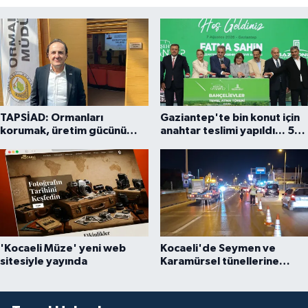
TAPSİAD: Ormanları
Gaziantep'te bin konut için
korumak, üretim gücünü
anahtar teslimi yapıldı... 5
korumaktır
bin konutluk projeye temel
'Kocaeli Müze' yeni web
Kocaeli'de Seymen ve
sitesiyle yayında
Karamürsel tünellerine
konfor dokunuşu