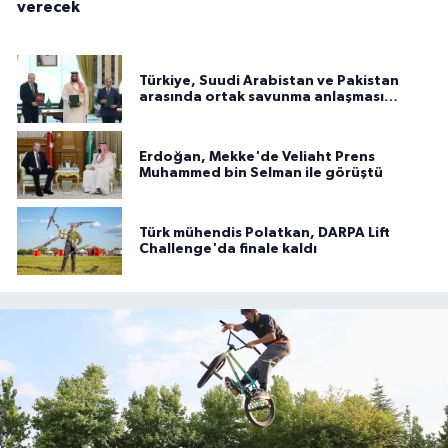
verecek
Türkiye, Suudi Arabistan ve Pakistan
arasında ortak savunma anlaşması
imzalandı
Erdoğan, Mekke'de Veliaht Prens
Muhammed bin Selman ile görüştü
Türk mühendis Polatkan, DARPA Lift
Challenge'da finale kaldı