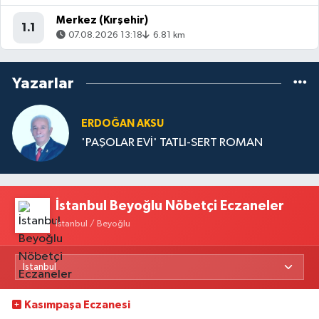
Merkez (Kırşehir)
1.1
07.08.2026 13:18
6.81 km
Yazarlar
ERDOĞAN AKSU
'PAŞOLAR EVİ' TATLI-SERT ROMAN
İstanbul Beyoğlu Nöbetçi Eczaneler
İstanbul / Beyoğlu
Kasımpaşa Eczanesi