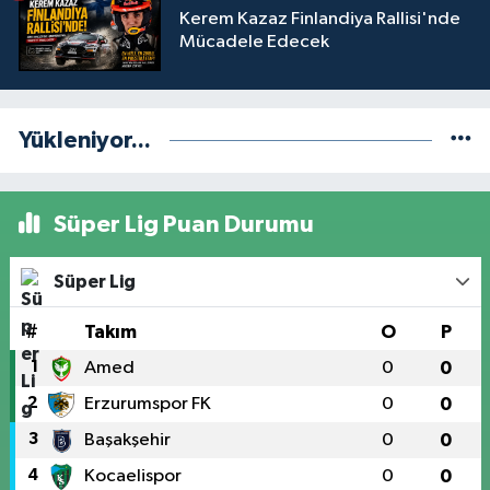
Kerem Kazaz Finlandiya Rallisi'nde
Mücadele Edecek
Yükleniyor...
Süper Lig Puan Durumu
Süper Lig
#
Takım
O
P
1
Amed
0
0
2
Erzurumspor FK
0
0
3
Başakşehir
0
0
4
Kocaelispor
0
0