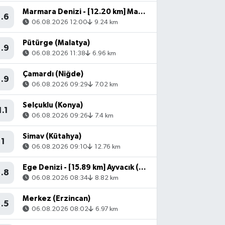
Marmara Denizi - [12.20 km] Marmara (Balıkesir)
1.6
06.08.2026 12:00
9.24 km
Pütürge (Malatya)
1.9
06.08.2026 11:38
6.96 km
Çamardı (Niğde)
1.9
06.08.2026 09:29
7.02 km
Selçuklu (Konya)
1.1
06.08.2026 09:26
7.4 km
Simav (Kütahya)
1
06.08.2026 09:10
12.76 km
Ege Denizi - [15.89 km] Ayvacık (Çanakkale)
1.8
06.08.2026 08:34
8.82 km
Merkez (Erzincan)
1.5
06.08.2026 08:02
6.97 km