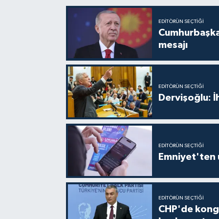
EDITÖRÜN SEÇTIĞI
Cumhurbaşkan
mesajı
EDITÖRÜN SEÇTIĞI
Dervişoğlu: 
EDITÖRÜN SEÇTIĞI
Emniyet'ten 
EDITÖRÜN SEÇTIĞI
CHP'de kongre 