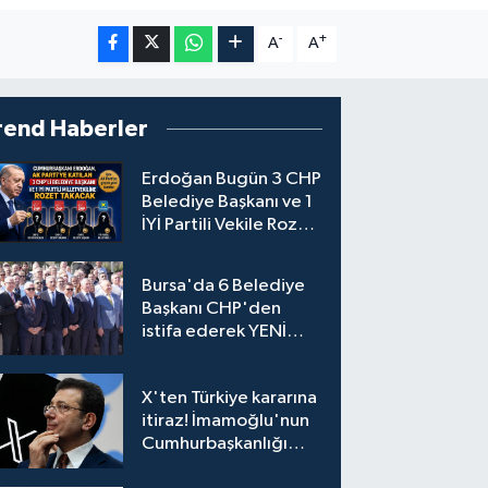
-
+
A
A
rend Haberler
Erdoğan Bugün 3 CHP
Belediye Başkanı ve 1
İYİ Partili Vekile Rozet
Takacak
Bursa'da 6 Belediye
Başkanı CHP'den
istifa ederek YENİ
Parti'ye katıldı
X'ten Türkiye kararına
itiraz! İmamoğlu'nun
Cumhurbaşkanlığı
Adaylığı Ofisi