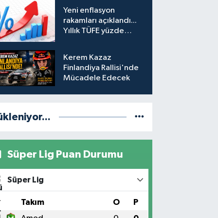
hesabına erişim
Yeni enflasyon
engeli mahkemeye
rakamları açıklandı...
taşındı
Yıllık TÜFE yüzde
31,75'e yükseldi
Kerem Kazaz
Finlandiya Rallisi'nde
Mücadele Edecek
ükleniyor...
Süper Lig Puan Durumu
Süper Lig
#
Takım
O
P
1