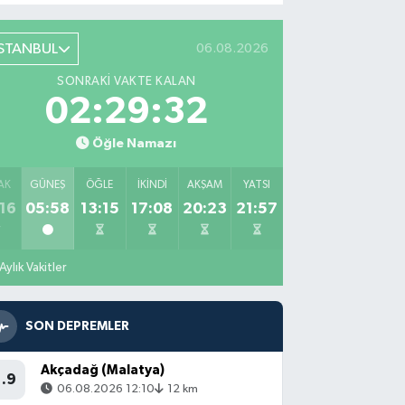
İSTANBUL
06.08.2026
SONRAKI VAKTE KALAN
02:29:31
Öğle Namazı
AK
GÜNEŞ
ÖĞLE
İKINDI
AKŞAM
YATSI
16
05:58
13:15
17:08
20:23
21:57
Aylık Vakitler
SON DEPREMLER
Akçadağ (Malatya)
1.9
06.08.2026 12:10
12 km