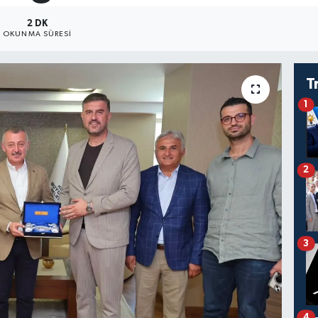
2 DK
OKUNMA SÜRESI
T
1
2
3
4