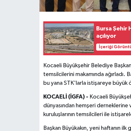
Bursa Şehir 
açılıyor
İçeriği Görünt
Kocaeli Büyükşehir Belediye Başkanı 
temsilcilerini makamında ağırladı. 
bu yana STK'larla istişareye büyük ö
KOCAELİ (İGFA) -
Kocaeli Büyükşeh
dünyasından hemşeri derneklerine v
kuruluşlarının temsilcileri ile isti
Başkan Büyükakın, yeni haftanın ilk 