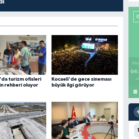
dı
İMS
04:
da turizm ofisleri
Kocaeli'de gece sineması
rin rehberi oluyor
büyük ilgi görüyor