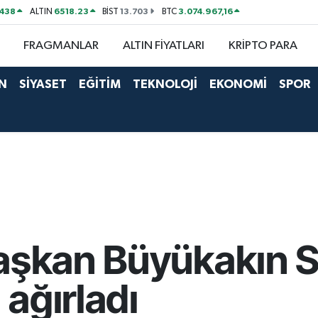
438
6518.23
13.703
3.074.967,16
ALTIN
BİST
BTC
FRAGMANLAR
ALTIN FİYATLARI
KRİPTO PARA
N
SİYASET
EĞİTİM
TEKNOLOJİ
EKONOMİ
SPOR
Başkan Büyükakın 
 ağırladı