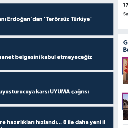
1
Sa
ı Erdoğan'dan 'Terörsüz Türkiye'
G
B
İhanet belgesini kabul etmeyeceğiz
uyuşturucuya karşı UYUMA çağrısı
hazırlıkları hızlandı... 8 ile daha yeni il