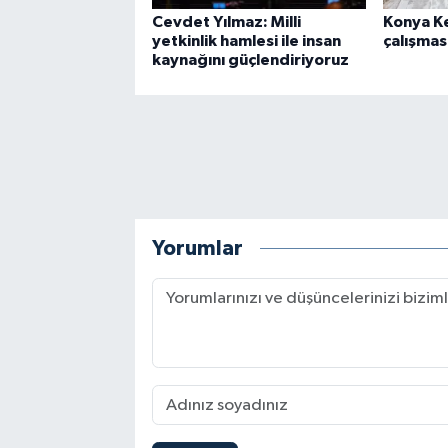
Cevdet Yılmaz: Milli
Konya Ke
yetkinlik hamlesi ile insan
çalışmas
kaynağını güçlendiriyoruz
Yorumlar