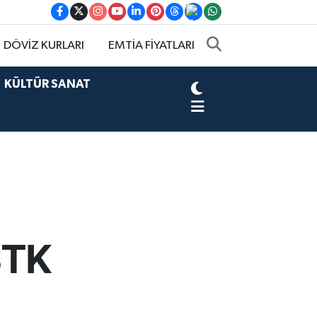
DÖVİZ KURLARI
EMTİA FİYATLARI
KÜLTÜR SANAT
STK