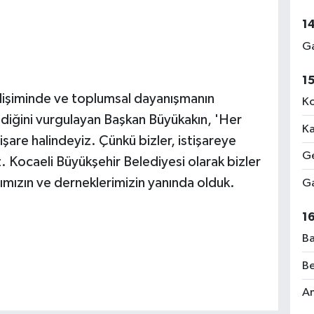
1
Ga
1
gelişiminde ve toplumsal dayanışmanın
Ko
ndiğini vurgulayan Başkan Büyükakın, 'Her
Ka
stişare halindeyiz. Çünkü bizler, istişareye
Ge
. Kocaeli Büyükşehir Belediyesi olarak bizler
rımızın ve derneklerimizin yanında olduk.
Ga
1
Ba
Be
Am