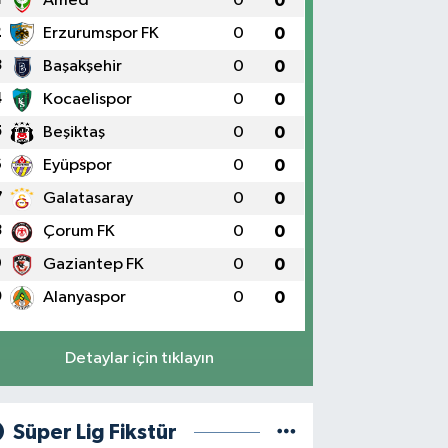
Amed
0
0
2
Erzurumspor FK
0
0
3
Başakşehir
0
0
4
Kocaelispor
0
0
5
Beşiktaş
0
0
6
Eyüpspor
0
0
7
Galatasaray
0
0
8
Çorum FK
0
0
9
Gaziantep FK
0
0
0
Alanyaspor
0
0
Detaylar için tıklayın
Süper Lig Fikstür