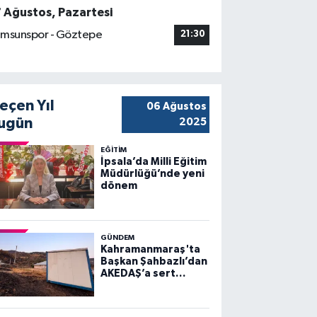
7 Ağustos, Pazartesi
msunspor - Göztepe
21:30
eçen Yıl
06 Ağustos
ugün
2025
EĞİTİM
İpsala’da Milli Eğitim
Müdürlüğü’nde yeni
dönem
GÜNDEM
Kahramanmaraş'ta
Başkan Şahbazlı’dan
AKEDAŞ’a sert
sözler!