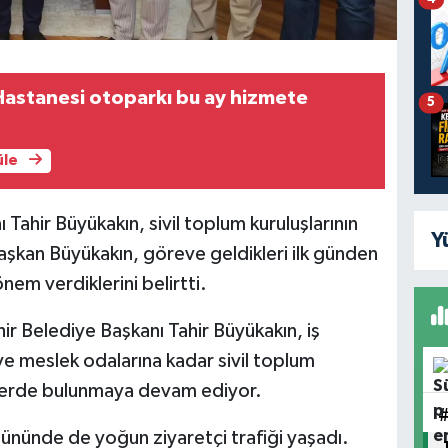
Hastanesi otoparkı bu ay hizmete
5
üle
Tahir Büyükakın, sivil toplum kuruluşlarının
Y
Başkan Büyükakın, göreve geldikleri ilk günden
nem verdiklerini belirtti.
ir Belediye Başkanı Tahir Büyükakın, iş
e meslek odalarına kadar sivil toplum
şarelerde bulunmaya devam ediyor.
gününde de yoğun ziyaretçi trafiği yaşadı.