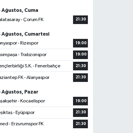
4 Ağustos, Cuma
latasaray - Çorum FK
21:30
5 Ağustos, Cumartesi
nyaspor - Rizespor
19:00
sımpaşa - Trabzonspor
19:00
nçlerbirliği S.K. - Fenerbahçe
21:30
ziantep FK - Alanyaspor
21:30
6 Ağustos, Pazar
şakşehir - Kocaelispor
19:00
şiktaş - Eyüpspor
21:30
ed - Erzurumspor FK
21:30