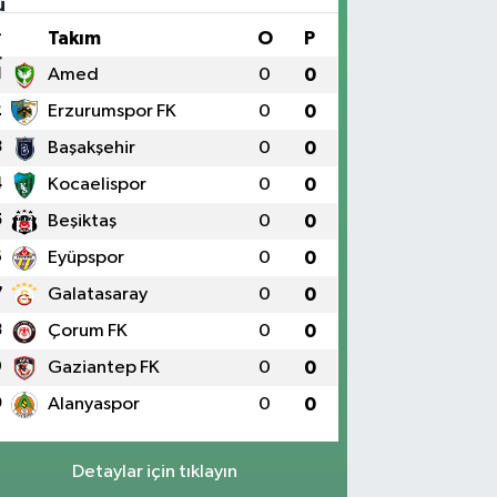
#
Takım
O
P
1
Amed
0
0
2
Erzurumspor FK
0
0
3
Başakşehir
0
0
4
Kocaelispor
0
0
5
Beşiktaş
0
0
6
Eyüpspor
0
0
7
Galatasaray
0
0
8
Çorum FK
0
0
9
Gaziantep FK
0
0
0
Alanyaspor
0
0
Detaylar için tıklayın