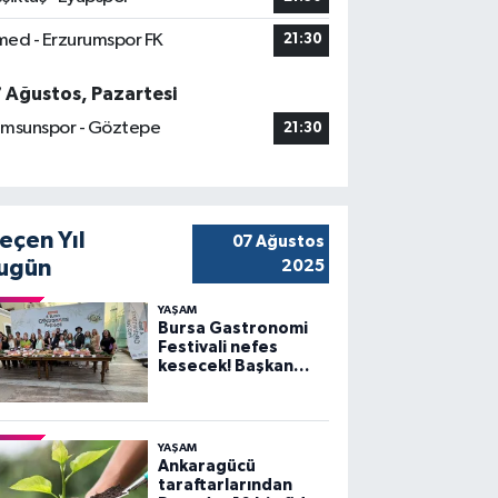
ed - Erzurumspor FK
21:30
7 Ağustos, Pazartesi
msunspor - Göztepe
21:30
eçen Yıl
07 Ağustos
ugün
2025
YAŞAM
Bursa Gastronomi
Festivali nefes
kesecek! Başkan
Bozbey’den
heyecanlandıran
açıklama
YAŞAM
Ankaragücü
taraftarlarından