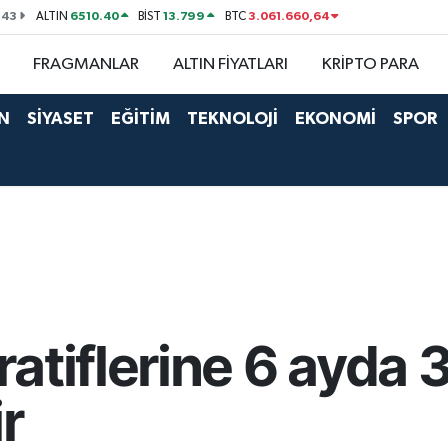
143
6510.40
13.799
3.061.660,64
ALTIN
BİST
BTC
FRAGMANLAR
ALTIN FİYATLARI
KRİPTO PARA
N
SİYASET
EĞİTİM
TEKNOLOJİ
EKONOMİ
SPOR
atiflerine 6 ayda 
ir