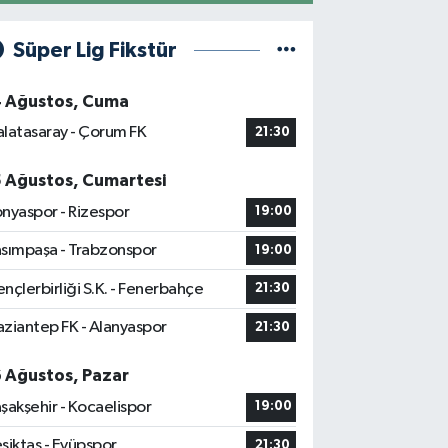
Süper Lig Fikstür
4 Ağustos, Cuma
latasaray - Çorum FK
21:30
5 Ağustos, Cumartesi
nyaspor - Rizespor
19:00
sımpaşa - Trabzonspor
19:00
nçlerbirliği S.K. - Fenerbahçe
21:30
ziantep FK - Alanyaspor
21:30
6 Ağustos, Pazar
şakşehir - Kocaelispor
19:00
şiktaş - Eyüpspor
21:30