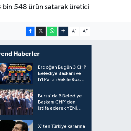
8 bin 548 ürün satarak üretici
-
+
A
A
rend Haberler
Erdoğan Bugün 3 CHP
Belediye Başkanı ve 1
İYİ Partili Vekile Rozet
Takacak
Bursa'da 6 Belediye
Başkanı CHP'den
istifa ederek YENİ
Parti'ye katıldı
X'ten Türkiye kararına