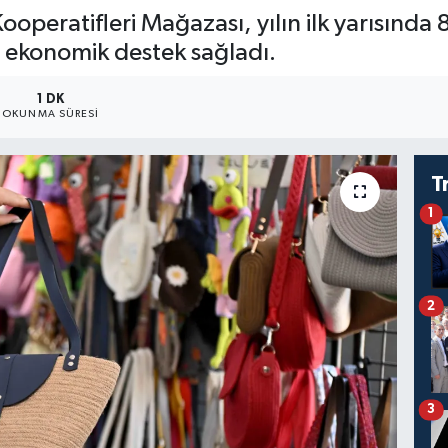
peratifleri Mağazası, yılın ilk yarısında 
L ekonomik destek sağladı.
1 DK
OKUNMA SÜRESI
T
1
2
3