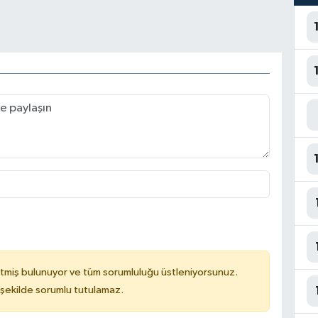
tmiş bulunuyor ve tüm sorumluluğu üstleniyorsunuz.
 şekilde sorumlu tutulamaz.