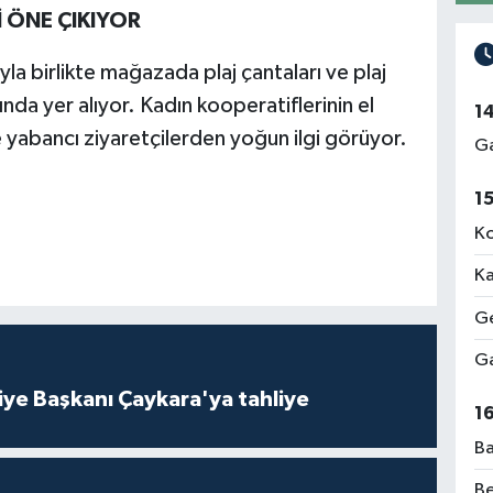
 ÖNE ÇIKIYOR
a birlikte mağazada plaj çantaları ve plaj
ında yer alıyor. Kadın kooperatiflerinin el
1
ve yabancı ziyaretçilerden yoğun ilgi görüyor.
Ga
1
Ko
Ka
Ge
Ga
iye Başkanı Çaykara'ya tahliye
1
Ba
Be