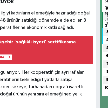
ÖRÜYOR
ilgiyi kadınların el emeğiyle hazırladığı doğal
548 ürünün satıldığı dönemde elde edilen 3
ooperatiflerine ekonomik katkı sağladı.
ehir 'sağlıklı işyeri' sertifikasına
üle
lanıyor. Her kooperatif için ayrı raf alanı
atiflerin belirlediği fiyatlarla satışa
den sirkeye, tarhanadan coğrafi işaretli
1
doğal ürünün yanı sıra el emeği hediyelik