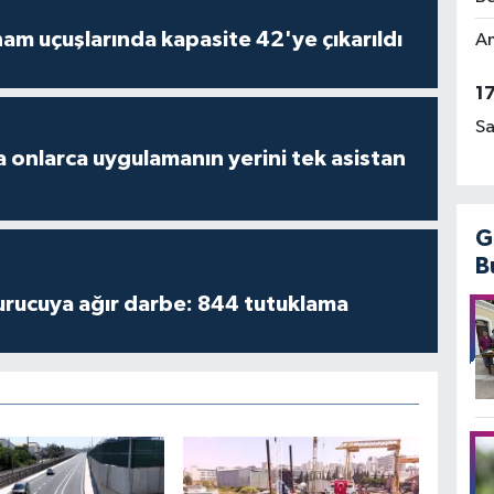
am uçuşlarında kapasite 42'ye çıkarıldı
Am
1
Sa
 onlarca uygulamanın yerini tek asistan
G
B
turucuya ağır darbe: 844 tutuklama