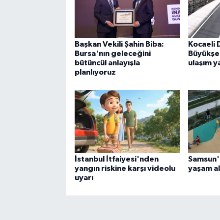
Başkan Vekili Şahin Biba:
Kocaeli 
Bursa'nın geleceğini
Büyükşe
bütüncül anlayışla
ulaşım y
planlıyoruz
İstanbul İtfaiyesi'nden
Samsun'
yangın riskine karşı videolu
yaşam al
uyarı