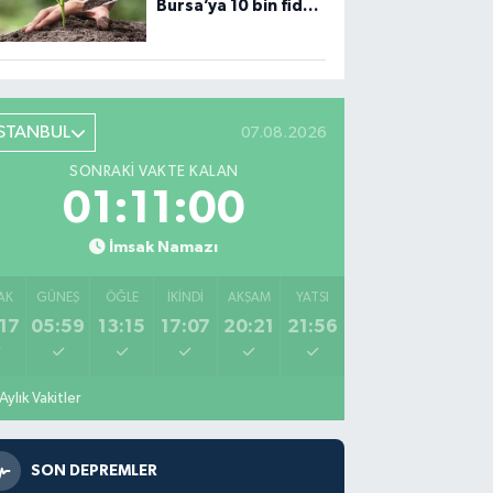
Bursa’ya 10 bin fidan
desteği
İSTANBUL
07.08.2026
SONRAKI VAKTE KALAN
01:10:59
İmsak Namazı
AK
GÜNEŞ
ÖĞLE
İKINDI
AKŞAM
YATSI
17
05:59
13:15
17:07
20:21
21:56
Aylık Vakitler
SON DEPREMLER