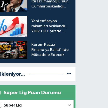
itiraz! İmamoğlu'nun
Cumhurbaşkanlığı
Adaylığı Ofisi
hesabına erişim
Yeni enflasyon
engeli mahkemeye
rakamları açıklandı...
taşındı
Yıllık TÜFE yüzde
31,75'e yükseldi
Kerem Kazaz
Finlandiya Rallisi'nde
Mücadele Edecek
ükleniyor...
Süper Lig Puan Durumu
Süper Lig