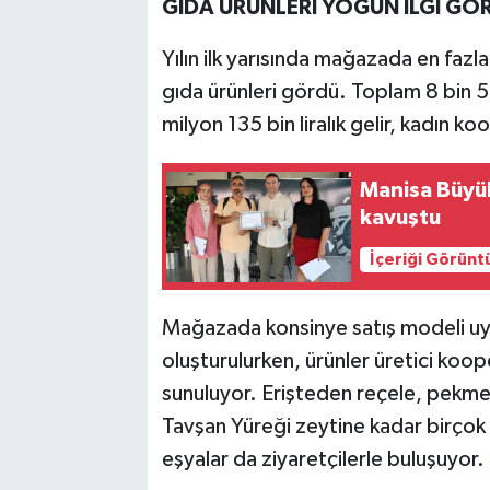
GIDA ÜRÜNLERİ YOĞUN İLGİ G
Yılın ilk yarısında mağazada en fazla 
gıda ürünleri gördü. Toplam 8 bin 
milyon 135 bin liralık gelir, kadın k
Manisa Büyükş
kavuştu
İçeriği Görünt
Mağazada konsinye satış modeli uygu
oluşturulurken, ürünler üretici kooper
sunuluyor. Erişteden reçele, pekmez
Tavşan Yüreği zeytine kadar birçok 
eşyalar da ziyaretçilerle buluşuyor.