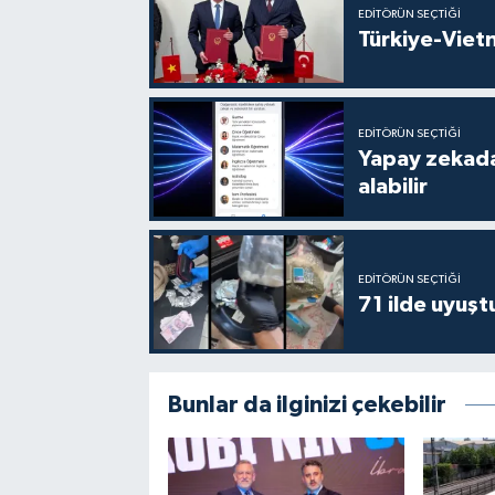
EDITÖRÜN SEÇTIĞI
Türkiye-Vietn
EDITÖRÜN SEÇTIĞI
Yapay zekada
alabilir
EDITÖRÜN SEÇTIĞI
71 ilde uyuş
Bunlar da ilginizi çekebilir