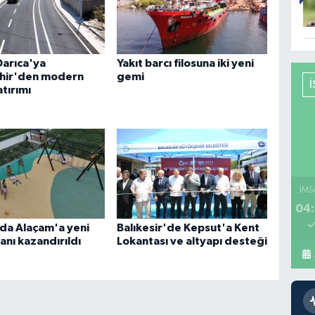
Darıca'ya
Yakıt barcı filosuna iki yeni
hir'den modern
gemi
atırımı
İMS
04:
da Alaçam'a yeni
Balıkesir'de Kepsut'a Kent
anı kazandırıldı
Lokantası ve altyapı desteği