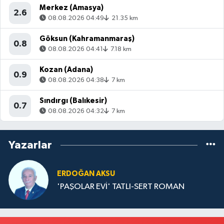
Merkez (Amasya)
2.6
08.08.2026 04:49
21.35 km
Göksun (Kahramanmaraş)
0.8
08.08.2026 04:41
7.18 km
Kozan (Adana)
0.9
08.08.2026 04:38
7 km
Sındırgı (Balıkesir)
0.7
08.08.2026 04:32
7 km
Yazarlar
ERDOĞAN AKSU
'PAŞOLAR EVİ' TATLI-SERT ROMAN