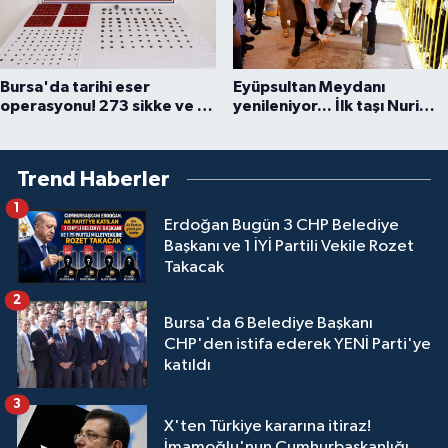
Bursa'da tarihi eser
Eyüpsultan Meydanı
operasyonu! 273 sikke ve 18
yenileniyor... İlk taşı Nuri
obje ele geçirildi
Aslan koydu
Trend Haberler
1
Erdoğan Bugün 3 CHP Belediye
Başkanı ve 1 İYİ Partili Vekile Rozet
Takacak
2
Bursa'da 6 Belediye Başkanı
CHP'den istifa ederek YENİ Parti'ye
katıldı
3
X'ten Türkiye kararına itiraz!
İmamoğlu'nun Cumhurbaşkanlığı