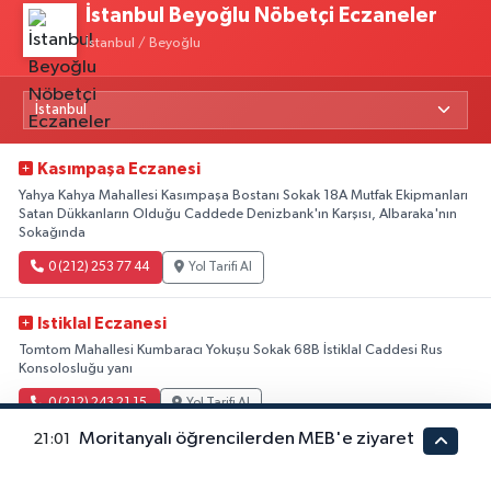
İstanbul Beyoğlu Nöbetçi Eczaneler
İstanbul / Beyoğlu
Kasımpaşa Eczanesi
Yahya Kahya Mahallesi Kasımpaşa Bostanı Sokak 18A Mutfak Ekipmanları
Satan Dükkanların Olduğu Caddede Denizbank'ın Karşısı, Albaraka'nın
Sokağında
0 (212) 253 77 44
Yol Tarifi Al
Istiklal Eczanesi
Tomtom Mahallesi Kumbaracı Yokuşu Sokak 68B İstiklal Caddesi Rus
Konsolosluğu yanı
0 (212) 243 21 15
Yol Tarifi Al
Moritanyalı öğrencilerden MEB'e ziyaret
21:01
Güleryüz Eczanesi
Piripaşa Mahallesi Şaban Deresi Sokak 7 D Koç Müzesi Arkası-