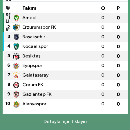
#
Takım
O
P
1
Amed
0
0
2
Erzurumspor FK
0
0
3
Başakşehir
0
0
4
Kocaelispor
0
0
5
Beşiktaş
0
0
6
Eyüpspor
0
0
7
Galatasaray
0
0
8
Çorum FK
0
0
9
Gaziantep FK
0
0
10
Alanyaspor
0
0
Detaylar için tıklayın