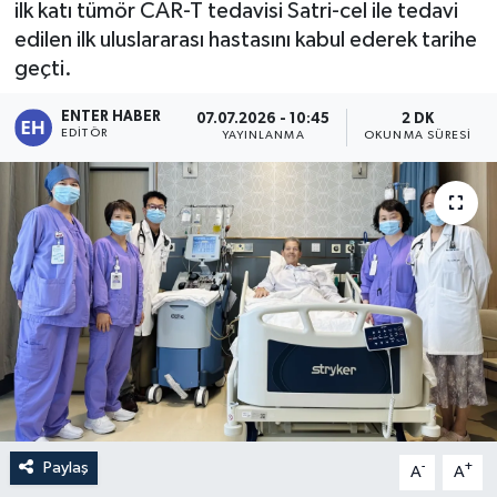
ilk katı tümör CAR-T tedavisi Satri-cel ile tedavi
edilen ilk uluslararası hastasını kabul ederek tarihe
geçti.
ENTER HABER
07.07.2026 - 10:45
2 DK
EDITÖR
YAYINLANMA
OKUNMA SÜRESI
Paylaş
-
+
A
A