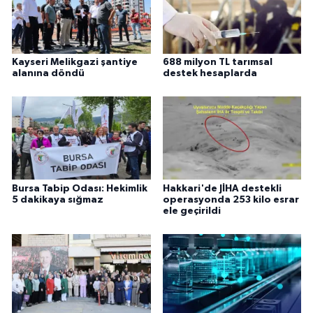
Kayseri Melikgazi şantiye
688 milyon TL tarımsal
alanına döndü
destek hesaplarda
Bursa Tabip Odası: Hekimlik
Hakkari'de JİHA destekli
5 dakikaya sığmaz
operasyonda 253 kilo esrar
ele geçirildi