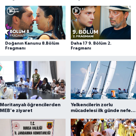
Doğanın Kanunu 8.Bölüm
Daha 17 9. Bölüm 2.
Fragmanı
Fragmanı
Moritanyalı öğrencilerden
Yelkencilerin zorlu
MEB'e ziyaret
mücadelesi ilk günde nefes
kesti