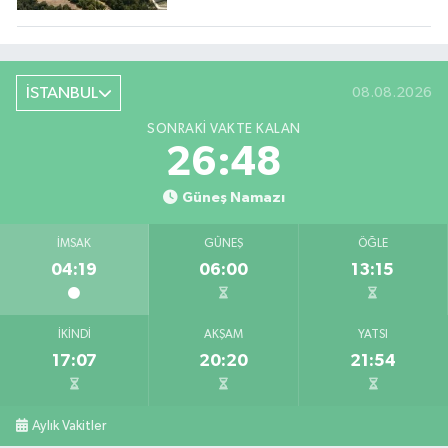
İSTANBUL
08.08.2026
SONRAKI VAKTE KALAN
26:46
Güneş Namazı
İMSAK
GÜNEŞ
ÖĞLE
04:19
06:00
13:15
İKINDI
AKŞAM
YATSI
17:07
20:20
21:54
Aylık Vakitler