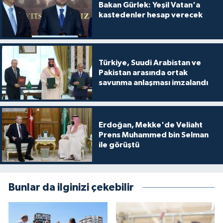
Bakan Gürlek: Yeşil Vatan'a
kastedenler hesap verecek
Türkiye, Suudi Arabistan ve
Pakistan arasında ortak
savunma anlaşması imzalandı
Erdoğan, Mekke'de Veliaht
Prens Muhammed bin Selman
ile görüştü
Bunlar da ilginizi çekebilir