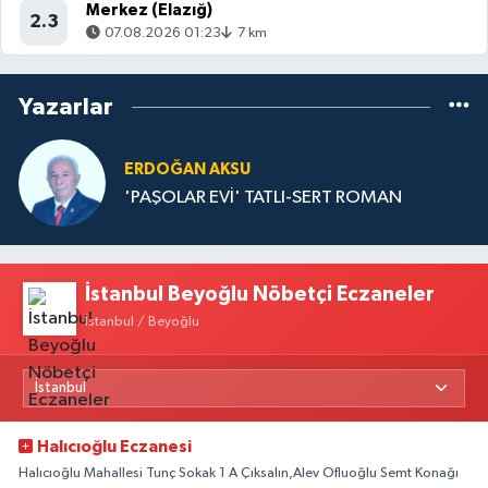
Merkez (Elazığ)
2.3
07.08.2026 01:23
7 km
Yazarlar
ERDOĞAN AKSU
'PAŞOLAR EVİ' TATLI-SERT ROMAN
İstanbul Beyoğlu Nöbetçi Eczaneler
İstanbul / Beyoğlu
Halıcıoğlu Eczanesi
Halıcıoğlu Mahallesi Tunç Sokak 1 A Çıksalın,Alev Ofluoğlu Semt Konağı