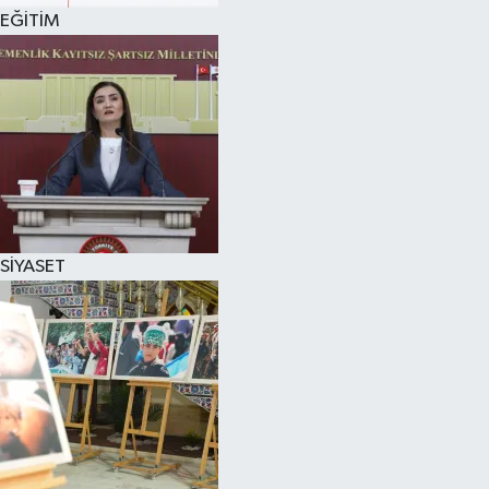
EĞİTİM
SİYASET