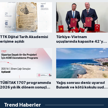
TTK Dijital Tarih Akademisi
Türkiye-Vietnam
erişime açıldı
uçuşlarında kapasite 42'ye
çıkarıldı
TÜBİTAK 1707 programında
Yağış sonrası deniz uyarısı!
2026 yılı ilk dönem sonuçları
Bulanık ve kötü kokulu suda
açıklandı
yüzmeyin
Trend Haberler