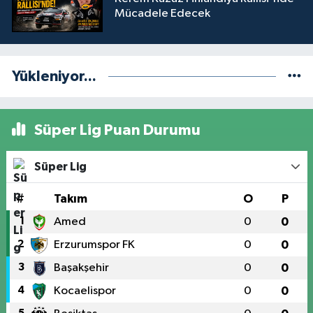
Mücadele Edecek
Yükleniyor...
Süper Lig Puan Durumu
Süper Lig
#
Takım
O
P
1
Amed
0
0
2
Erzurumspor FK
0
0
3
Başakşehir
0
0
4
Kocaelispor
0
0