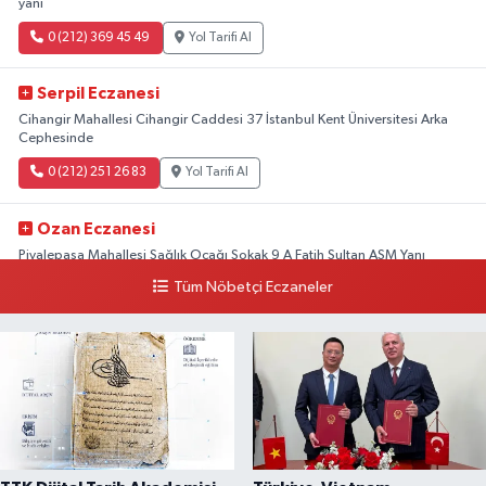
yanı
0 (212) 369 45 49
Yol Tarifi Al
Serpil Eczanesi
Cihangir Mahallesi Cihangir Caddesi 37 İstanbul Kent Üniversitesi Arka
Cephesinde
0 (212) 251 26 83
Yol Tarifi Al
Ozan Eczanesi
Piyalepaşa Mahallesi Sağlık Ocağı Sokak 9 A Fatih Sultan ASM Yanı
Tüm Nöbetçi Eczaneler
0 (212) 297 30 13
Yol Tarifi Al