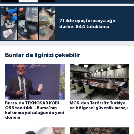
71 ilde uyuşturucuya ağır
darbe: 844 tutuklama
Bunlar da ilginizi çekebilir
Bursa'da TEKNOSAB KOBİ
MGK'dan Terörsüz Türkiye
OSB tanıtıldı... Bursa'nın
ve bölgesel güvenlik mesajı
kalkınma yolculuğunda yeni
dönem