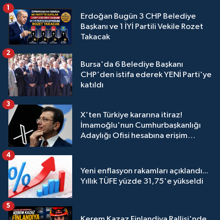
1
Erdoğan Bugün 3 CHP Belediye
Başkanı ve 1 İYİ Partili Vekile Rozet
Takacak
2
Bursa'da 6 Belediye Başkanı
CHP'den istifa ederek YENİ Parti'ye
katıldı
3
X'ten Türkiye kararına itiraz!
İmamoğlu'nun Cumhurbaşkanlığı
Adaylığı Ofisi hesabına erişim
engeli mahkemeye taşındı
4
Yeni enflasyon rakamları açıklandı...
Yıllık TÜFE yüzde 31,75'e yükseldi
5
Kerem Kazaz Finlandiya Rallisi'nde