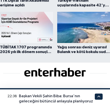
TTK Dijital Tarih Akademisi
Türkiye-Vietnam
erişime açıldı
uçuşlarında kapasite 42'ye
çıkarıldı
TÜBİTAK 1707 programında
Yağış sonrası deniz uyarısı!
2026 yılı ilk dönem sonuçları
Bulanık ve kötü kokulu suda
açıklandı
yüzmeyin
Dijital dünyanın hızına ayak uyduran Enterhaber,
Başkan Vekili Şahin Biba: Bursa'nın
22:38
gündemi 7/24 takip ederek en sıcak gelişmeleri anlık
geleceğini bütüncül anlayışla planlıyoruz
bildirimlerle sunar. Bilgiye Açılan Kapınız. Gündemden
ekonomiye, teknolojiden yaşama dair her şey... Doğru