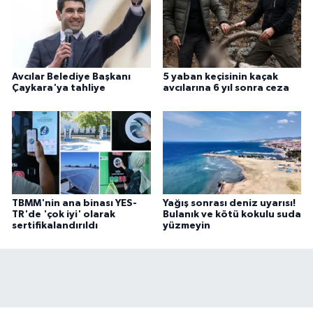
Avcılar Belediye Başkanı
5 yaban keçisinin kaçak
Çaykara'ya tahliye
avcılarına 6 yıl sonra ceza
TBMM'nin ana binası YES-
Yağış sonrası deniz uyarısı!
TR'de 'çok iyi' olarak
Bulanık ve kötü kokulu suda
sertifikalandırıldı
yüzmeyin