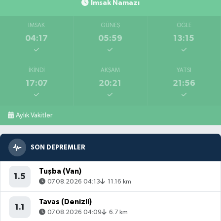
İmsak Namazı
İMSAK
GÜNEŞ
ÖĞLE
04:17
05:59
13:15
İKINDI
AKŞAM
YATSI
17:07
20:21
21:56
Aylık Vakitler
SON DEPREMLER
Tuşba (Van)
1.5
07.08.2026 04:13
11.16 km
Tavas (Denizli)
1.1
07.08.2026 04:09
6.7 km