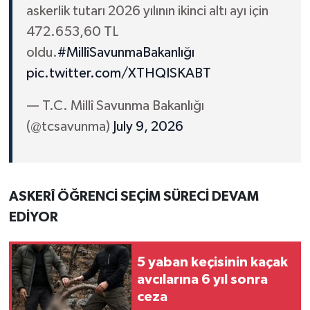
askerlik tutarı 2026 yılının ikinci altı ayı için
472.653,60 TL
oldu.
#MillîSavunmaBakanlığı
pic.twitter.com/XTHQISKABT
— T.C. Millî Savunma Bakanlığı
(@tcsavunma)
July 9, 2026
ASKERÎ ÖĞRENCİ SEÇİM SÜRECİ DEVAM
EDİYOR
5 yaban keçisinin kaçak
avcılarına 6 yıl sonra
ceza