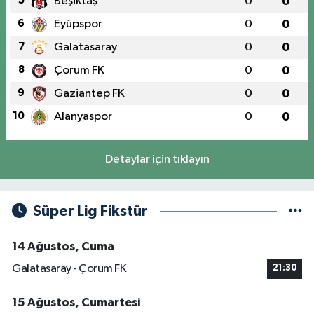
5
Beşiktaş
0
0
6
Eyüpspor
0
0
7
Galatasaray
0
0
8
Çorum FK
0
0
9
Gaziantep FK
0
0
10
Alanyaspor
0
0
Detaylar için tıklayın
Süper Lig Fikstür
14 Ağustos, Cuma
Galatasaray - Çorum FK
21:30
15 Ağustos, Cumartesi