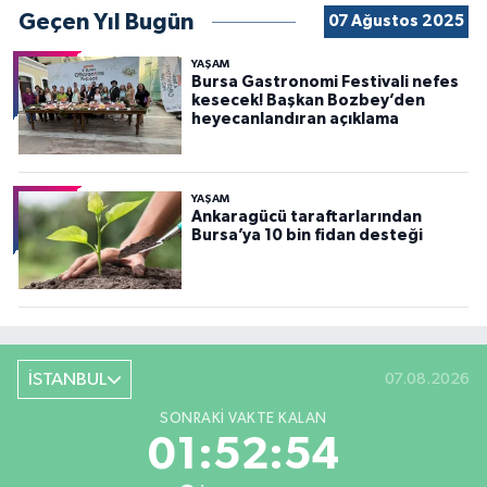
Geçen Yıl Bugün
07 Ağustos 2025
YAŞAM
Bursa Gastronomi Festivali nefes
kesecek! Başkan Bozbey’den
heyecanlandıran açıklama
YAŞAM
Ankaragücü taraftarlarından
Bursa’ya 10 bin fidan desteği
İSTANBUL
07.08.2026
SONRAKI VAKTE KALAN
01:52:52