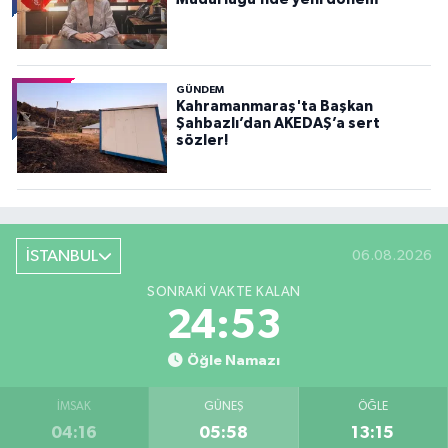
GÜNDEM
Kahramanmaraş'ta Başkan
Şahbazlı’dan AKEDAŞ’a sert
sözler!
İSTANBUL
06.08.2026
SONRAKI VAKTE KALAN
24:51
Öğle Namazı
İMSAK
GÜNEŞ
ÖĞLE
04:16
05:58
13:15