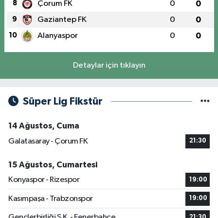
8
Çorum FK
0
0
9
Gaziantep FK
0
0
10
Alanyaspor
0
0
Detaylar için tıklayın
Süper Lig Fikstür
14 Ağustos, Cuma
Galatasaray - Çorum FK
21:30
15 Ağustos, Cumartesi
Konyaspor - Rizespor
19:00
Kasımpaşa - Trabzonspor
19:00
Gençlerbirliği S.K. - Fenerbahçe
21:30