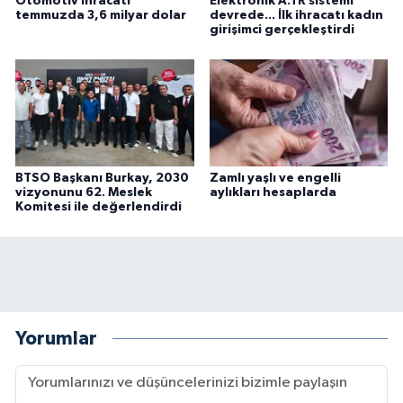
Otomotiv ihracatı
Elektronik A.TR sistemi
temmuzda 3,6 milyar dolar
devrede... İlk ihracatı kadın
girişimci gerçekleştirdi
BTSO Başkanı Burkay, 2030
Zamlı yaşlı ve engelli
vizyonunu 62. Meslek
aylıkları hesaplarda
Komitesi ile değerlendirdi
Yorumlar