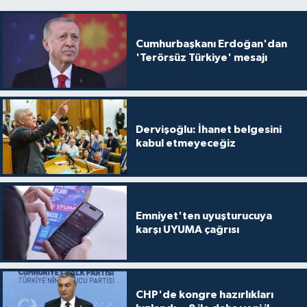
Cumhurbaşkanı Erdoğan'dan
'Terörsüz Türkiye' mesajı
Dervişoğlu: İhanet belgesini
kabul etmeyeceğiz
Emniyet'ten uyuşturucuya
karşı UYUMA çağrısı
CHP'de kongre hazırlıkları