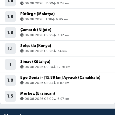
1.6
06.08.2026 12:00
9.24 km
Pütürge (Malatya)
1.9
06.08.2026 11:38
6.96 km
Çamardı (Niğde)
1.9
06.08.2026 09:29
7.02 km
Selçuklu (Konya)
1.1
06.08.2026 09:26
7.4 km
Simav (Kütahya)
1
06.08.2026 09:10
12.76 km
Ege Denizi - [15.89 km] Ayvacık (Çanakkale)
1.8
06.08.2026 08:34
8.82 km
Merkez (Erzincan)
1.5
06.08.2026 08:02
6.97 km