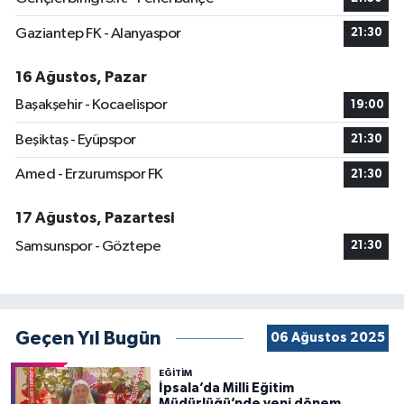
Gaziantep FK - Alanyaspor
21:30
16 Ağustos, Pazar
Başakşehir - Kocaelispor
19:00
Beşiktaş - Eyüpspor
21:30
Amed - Erzurumspor FK
21:30
17 Ağustos, Pazartesi
Samsunspor - Göztepe
21:30
Geçen Yıl Bugün
06 Ağustos 2025
EĞİTİM
İpsala’da Milli Eğitim
Müdürlüğü’nde yeni dönem