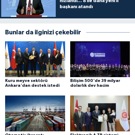
hızlandı... 8 ile daha yeni il
başkanı atandı
Bunlar da ilginizi çekebilir
Kuru meyve sektörü
Bilişim 500'de 39 milyar
Ankara'dan destek istedi
dolarlık dev hacim