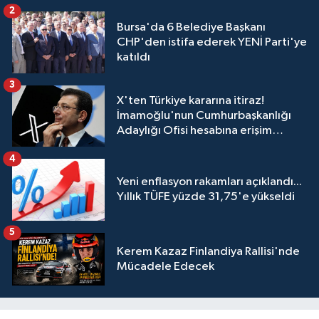
2
Bursa'da 6 Belediye Başkanı
CHP'den istifa ederek YENİ Parti'ye
katıldı
3
X'ten Türkiye kararına itiraz!
İmamoğlu'nun Cumhurbaşkanlığı
Adaylığı Ofisi hesabına erişim
engeli mahkemeye taşındı
4
Yeni enflasyon rakamları açıklandı...
Yıllık TÜFE yüzde 31,75'e yükseldi
5
Kerem Kazaz Finlandiya Rallisi'nde
Mücadele Edecek