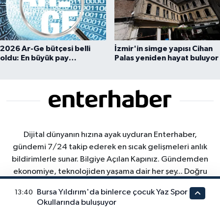
2026 Ar-Ge bütçesi belli
İzmir'in simge yapısı Cihan
oldu: En büyük pay
Palas yeniden hayat buluyor
üniversitelere
Dijital dünyanın hızına ayak uyduran Enterhaber,
gündemi 7/24 takip ederek en sıcak gelişmeleri anlık
bildirimlerle sunar. Bilgiye Açılan Kapınız. Gündemden
ekonomiye, teknolojiden yaşama dair her şey... Doğru
bilgiye "enter" deyin. Haberin dijital merkeziyle tanışın.
Bursa Yıldırım'da binlerce çocuk Yaz Spor
13:40
"Gündemi kaçırmamak için bizi sosyal medyada takip
Okullarında buluşuyor
edin ve bültenimize abone olun."