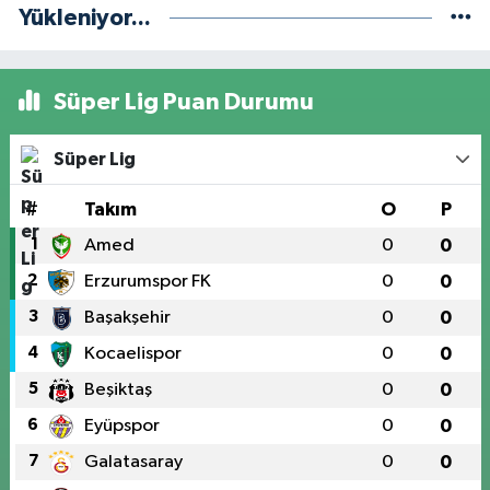
Yükleniyor...
Süper Lig Puan Durumu
Süper Lig
#
Takım
O
P
1
Amed
0
0
2
Erzurumspor FK
0
0
3
Başakşehir
0
0
4
Kocaelispor
0
0
5
Beşiktaş
0
0
6
Eyüpspor
0
0
7
Galatasaray
0
0