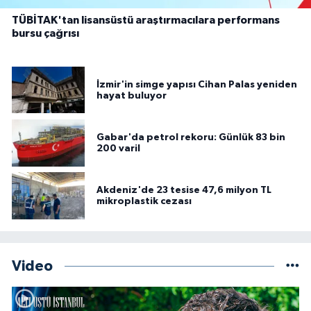
TÜBİTAK'tan lisansüstü araştırmacılara performans
bursu çağrısı
İzmir'in simge yapısı Cihan Palas yeniden
hayat buluyor
Gabar'da petrol rekoru: Günlük 83 bin
200 varil
Akdeniz'de 23 tesise 47,6 milyon TL
mikroplastik cezası
Video