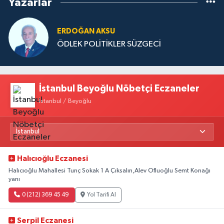
Yazarlar
ERDOĞAN AKSU
ÖDLEK POLİTİKLER SÜZGECİ
İstanbul Beyoğlu Nöbetçi Eczaneler
İstanbul / Beyoğlu
Halıcıoğlu Eczanesi
Halıcıoğlu Mahallesi Tunç Sokak 1 A Çıksalın,Alev Ofluoğlu Semt Konağı
yanı
0 (212) 369 45 49
Yol Tarifi Al
Serpil Eczanesi