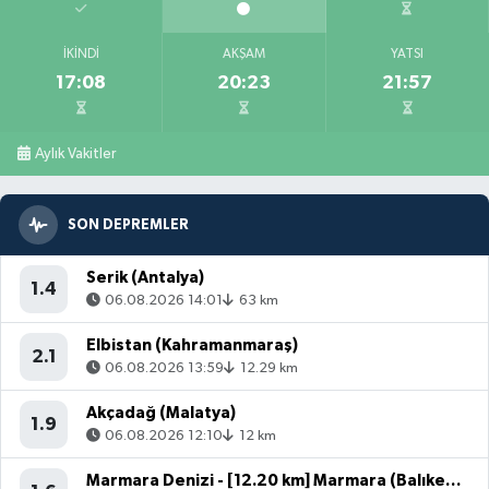
İKINDI
AKŞAM
YATSI
17:08
20:23
21:57
Aylık Vakitler
SON DEPREMLER
Serik (Antalya)
1.4
06.08.2026 14:01
63 km
Elbistan (Kahramanmaraş)
2.1
06.08.2026 13:59
12.29 km
Akçadağ (Malatya)
1.9
06.08.2026 12:10
12 km
Marmara Denizi - [12.20 km] Marmara (Balıkesir)