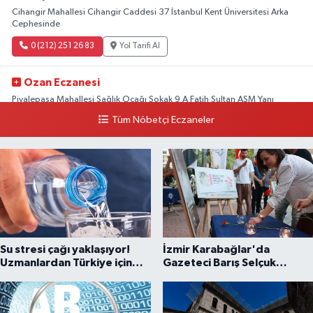
Cihangir Mahallesi Cihangir Caddesi 37 İstanbul Kent Üniversitesi Arka
Cephesinde
0 (212) 251 26 83
Yol Tarifi Al
Ozan Eczanesi
Piyalepaşa Mahallesi Sağlık Ocağı Sokak 9 A Fatih Sultan ASM Yanı
Tüm Nöbetçi Eczaneler
0 (212) 297 30 13
Yol Tarifi Al
Su stresi çağı yaklaşıyor!
İzmir Karabağlar'da
Uzmanlardan Türkiye için
Gazeteci Barış Selçuk
uyarı
saygıyla anıldı