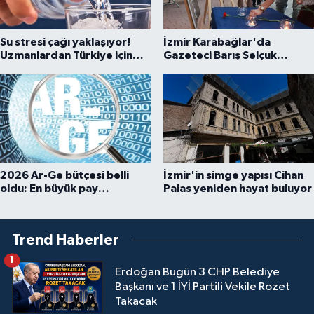
Su stresi çağı yaklaşıyor!
İzmir Karabağlar'da
Uzmanlardan Türkiye için
Gazeteci Barış Selçuk
uyarı
saygıyla anıldı
2026 Ar-Ge bütçesi belli
İzmir'in simge yapısı Cihan
oldu: En büyük pay
Palas yeniden hayat buluyor
üniversitelere
Trend Haberler
1
Erdoğan Bugün 3 CHP Belediye
Başkanı ve 1 İYİ Partili Vekile Rozet
Takacak