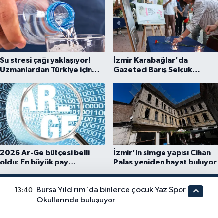
Su stresi çağı yaklaşıyor!
İzmir Karabağlar'da
Uzmanlardan Türkiye için
Gazeteci Barış Selçuk
uyarı
saygıyla anıldı
2026 Ar-Ge bütçesi belli
İzmir'in simge yapısı Cihan
oldu: En büyük pay
Palas yeniden hayat buluyor
üniversitelere
Bursa Yıldırım'da binlerce çocuk Yaz Spor
13:40
Okullarında buluşuyor