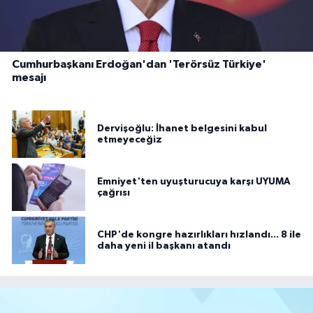
Cumhurbaşkanı Erdoğan'dan 'Terörsüz Türkiye'
mesajı
Dervişoğlu: İhanet belgesini kabul
etmeyeceğiz
Emniyet'ten uyuşturucuya karşı UYUMA
çağrısı
CHP'de kongre hazırlıkları hızlandı... 8 ile
daha yeni il başkanı atandı