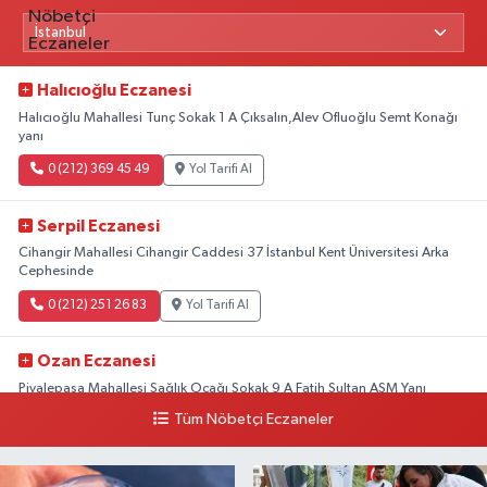
Halıcıoğlu Eczanesi
Halıcıoğlu Mahallesi Tunç Sokak 1 A Çıksalın,Alev Ofluoğlu Semt Konağı
yanı
0 (212) 369 45 49
Yol Tarifi Al
Serpil Eczanesi
Cihangir Mahallesi Cihangir Caddesi 37 İstanbul Kent Üniversitesi Arka
Cephesinde
0 (212) 251 26 83
Yol Tarifi Al
Ozan Eczanesi
Piyalepaşa Mahallesi Sağlık Ocağı Sokak 9 A Fatih Sultan ASM Yanı
Tüm Nöbetçi Eczaneler
0 (212) 297 30 13
Yol Tarifi Al