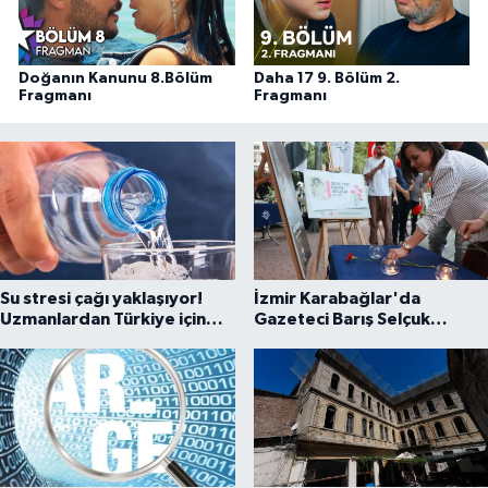
Doğanın Kanunu 8.Bölüm
Daha 17 9. Bölüm 2.
Fragmanı
Fragmanı
Su stresi çağı yaklaşıyor!
İzmir Karabağlar'da
Uzmanlardan Türkiye için
Gazeteci Barış Selçuk
uyarı
saygıyla anıldı