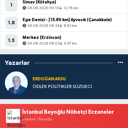
Simav (Kütahya)
1
06.08.2026 09:10
12.76 km
Ege Denizi - [15.89 km] Ayvacık (Çanakkale)
1.8
06.08.2026 08:34
8.82 km
Merkez (Erzincan)
1.5
06.08.2026 08:02
6.97 km
Yazarlar
ERDOĞAN AKSU
ÖDLEK POLİTİKLER SÜZGECİ
İstanbul Beyoğlu Nöbetçi Eczaneler
İstanbul / Beyoğlu