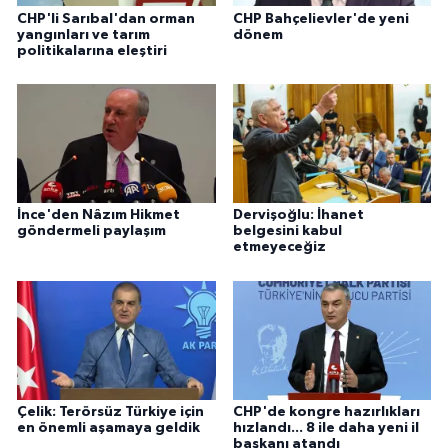
CHP'li Sarıbal'dan orman
CHP Bahçelievler'de yeni
yangınları ve tarım
dönem
politikalarına eleştiri
İnce'den Nâzım Hikmet
Dervişoğlu: İhanet
göndermeli paylaşım
belgesini kabul
etmeyeceğiz
Çelik: Terörsüz Türkiye için
CHP'de kongre hazırlıkları
en önemli aşamaya geldik
hızlandı... 8 ile daha yeni il
başkanı atandı