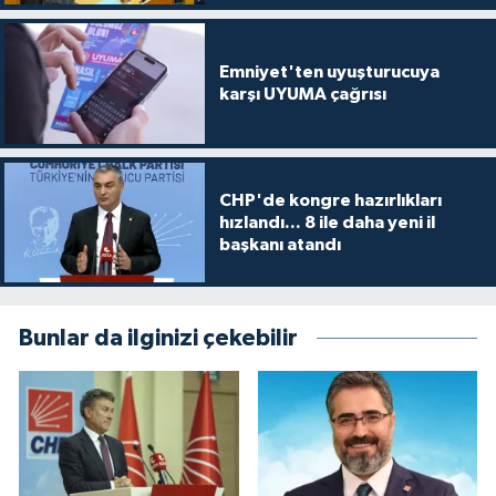
Emniyet'ten uyuşturucuya
karşı UYUMA çağrısı
CHP'de kongre hazırlıkları
hızlandı... 8 ile daha yeni il
başkanı atandı
Bunlar da ilginizi çekebilir