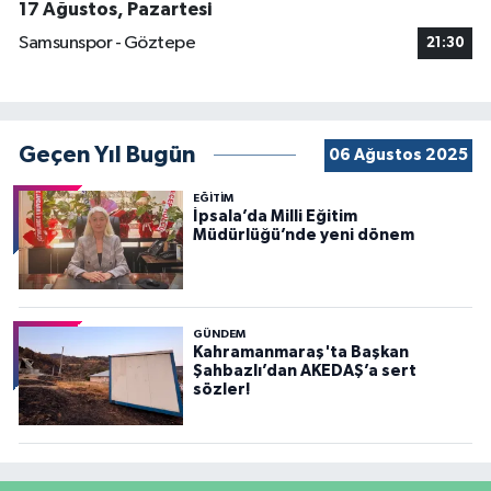
17 Ağustos, Pazartesi
Samsunspor - Göztepe
21:30
Geçen Yıl Bugün
06 Ağustos 2025
EĞİTİM
İpsala’da Milli Eğitim
Müdürlüğü’nde yeni dönem
GÜNDEM
Kahramanmaraş'ta Başkan
Şahbazlı’dan AKEDAŞ’a sert
sözler!