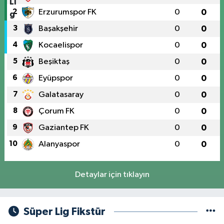
2
Erzurumspor FK
0
0
3
Başakşehir
0
0
4
Kocaelispor
0
0
5
Beşiktaş
0
0
6
Eyüpspor
0
0
7
Galatasaray
0
0
8
Çorum FK
0
0
9
Gaziantep FK
0
0
10
Alanyaspor
0
0
Detaylar için tıklayın
Süper Lig Fikstür