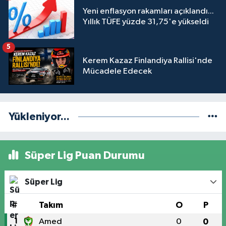
Yeni enflasyon rakamları açıklandı...
Yıllık TÜFE yüzde 31,75'e yükseldi
5
Kerem Kazaz Finlandiya Rallisi'nde
Mücadele Edecek
Yükleniyor...
Süper Lig Puan Durumu
Süper Lig
#
Takım
O
P
1
Amed
0
0