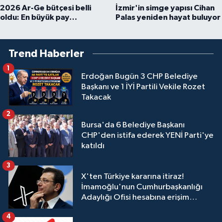
2026 Ar-Ge bütçesi belli
İzmir'in simge yapısı Cihan
oldu: En büyük pay
Palas yeniden hayat buluyor
üniversitelere
Trend Haberler
1
Erdoğan Bugün 3 CHP Belediye
Başkanı ve 1 İYİ Partili Vekile Rozet
Takacak
2
Bursa'da 6 Belediye Başkanı
CHP'den istifa ederek YENİ Parti'ye
katıldı
3
X'ten Türkiye kararına itiraz!
İmamoğlu'nun Cumhurbaşkanlığı
Adaylığı Ofisi hesabına erişim
engeli mahkemeye taşındı
4