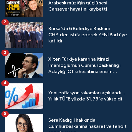
Arabesk müziğin güçlü sesi
Cansever hayatını kaybetti
2
Bursa'da 6 Belediye Başkanı
CHP'den istifa ederek YENİ Parti'ye
katıldı
3
X'ten Türkiye kararına itiraz!
İmamoğlu'nun Cumhurbaşkanlığı
Adaylığı Ofisi hesabına erişim
engeli mahkemeye taşındı
4
Yeni enflasyon rakamları açıklandı...
Yıllık TÜFE yüzde 31,75'e yükseldi
5
Sera Kadıgil hakkında
Cumhurbaşkanına hakaret ve tehdit