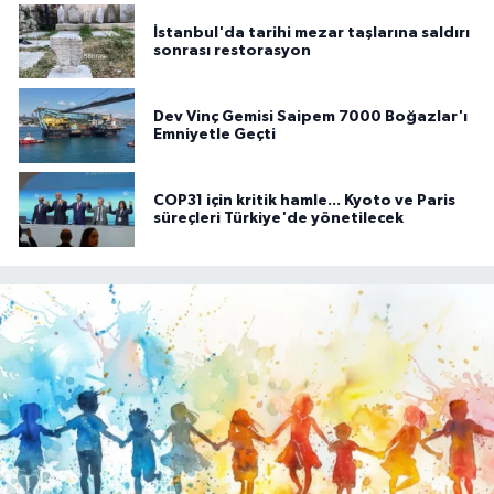
İstanbul'da tarihi mezar taşlarına saldırı
sonrası restorasyon
Dev Vinç Gemisi Saipem 7000 Boğazlar'ı
Emniyetle Geçti
COP31 için kritik hamle... Kyoto ve Paris
süreçleri Türkiye'de yönetilecek