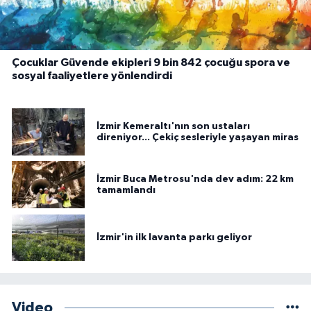
Çocuklar Güvende ekipleri 9 bin 842 çocuğu spora ve
sosyal faaliyetlere yönlendirdi
İzmir Kemeraltı'nın son ustaları
direniyor... Çekiç sesleriyle yaşayan miras
İzmir Buca Metrosu'nda dev adım: 22 km
tamamlandı
İzmir'in ilk lavanta parkı geliyor
Video