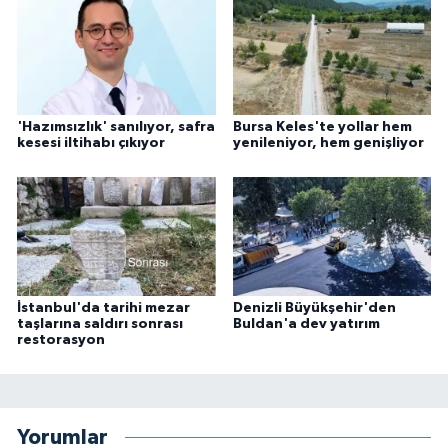
'Hazımsızlık' sanılıyor, safra
Bursa Keles'te yollar hem
kesesi iltihabı çıkıyor
yenileniyor, hem genişliyor
İstanbul'da tarihi mezar
Denizli Büyükşehir'den
taşlarına saldırı sonrası
Buldan'a dev yatırım
restorasyon
Yorumlar