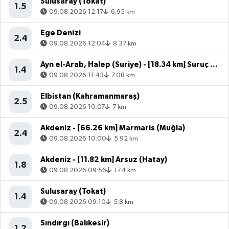
Sulusaray (Tokat)
1.5
09.08.2026 12:17
6.95 km
Ege Denizi
2.4
09.08.2026 12:04
8.37 km
Ayn el-Arab, Halep (Suriye) - [18.34 km] Suruç (Şanlıurfa)
1.4
09.08.2026 11:43
7.08 km
Elbistan (Kahramanmaraş)
2.5
09.08.2026 10:07
7 km
Akdeniz - [66.26 km] Marmaris (Muğla)
2.4
09.08.2026 10:00
5.92 km
Akdeniz - [11.82 km] Arsuz (Hatay)
1.8
09.08.2026 09:56
17.4 km
Sulusaray (Tokat)
1.4
09.08.2026 09:10
5.8 km
Sındırgı (Balıkesir)
1.2