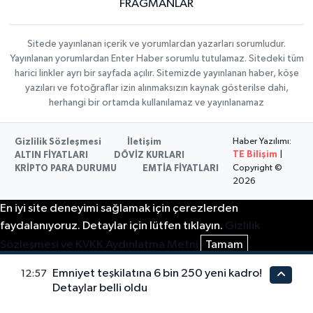
FRAGMANLAR
Sitede yayınlanan içerik ve yorumlardan yazarları sorumludur.
Yayınlanan yorumlardan Enter Haber sorumlu tutulamaz. Sitedeki tüm
harici linkler ayrı bir sayfada açılır. Sitemizde yayınlanan haber, köşe
yazıları ve fotoğraflar izin alınmaksızın kaynak gösterilse dahi,
herhangi bir ortamda kullanılamaz ve yayınlanamaz
Haber Yazılımı:
Gizlilik Sözleşmesi
İletişim
TE Bilişim
|
ALTIN FİYATLARI
DÖVİZ KURLARI
Copyright ©
KRİPTO PARA DURUMU
EMTİA FİYATLARI
2026
En iyi site deneyimi sağlamak için çerezlerden
faydalanıyoruz. Detaylar için lütfen tıklayın.
Gizlilik
Sözleşmesi ve KVKK Aydınlatma Metni
Tamam
Emniyet teşkilatına 6 bin 250 yeni kadro!
12:57
Detaylar belli oldu