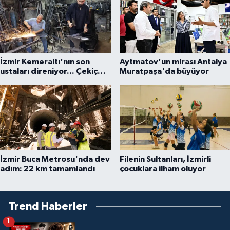
İzmir Kemeraltı'nın son
Aytmatov'un mirası Antalya
ustaları direniyor... Çekiç
Muratpaşa'da büyüyor
sesleriyle yaşayan miras
İzmir Buca Metrosu'nda dev
Filenin Sultanları, İzmirli
adım: 22 km tamamlandı
çocuklara ilham oluyor
Trend Haberler
1