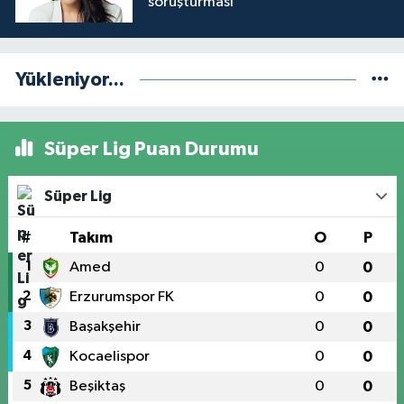
soruşturması
Yükleniyor...
Süper Lig Puan Durumu
Süper Lig
#
Takım
O
P
1
Amed
0
0
2
Erzurumspor FK
0
0
3
Başakşehir
0
0
4
Kocaelispor
0
0
5
Beşiktaş
0
0