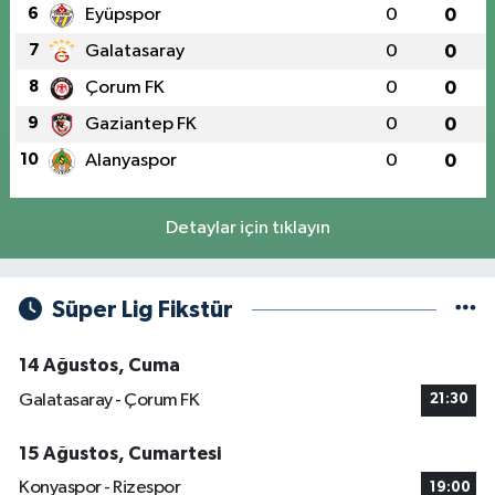
6
Eyüpspor
0
0
7
Galatasaray
0
0
8
Çorum FK
0
0
9
Gaziantep FK
0
0
10
Alanyaspor
0
0
Detaylar için tıklayın
Süper Lig Fikstür
14 Ağustos, Cuma
Galatasaray - Çorum FK
21:30
15 Ağustos, Cumartesi
Konyaspor - Rizespor
19:00