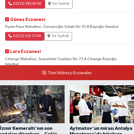
0 (533) 395 65 65
Yol Tarifi Al
Güneş Eczanesi
Piyale Paşa Mahallesi, Osmanoğlu Sokak No:10 A Beyoğlu İstanbul
0 (212) 235 72 04
Yol Tarifi Al
Lara Eczanesi
Cihangir Mahallesi, Sıraselviler Caddesi No:73 A Cihangir Beyoğlu
İstanbul
Tüm Nöbetçi Eczaneler
0 (212) 293 90 86
Yol Tarifi Al
İzmir Kemeraltı'nın son
Aytmatov'un mirası Antalya