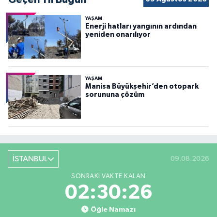
YAŞAM
Enerji hatları yangının ardından
yeniden onarılıyor
YAŞAM
Manisa Büyükşehir’den otopark
sorununa çözüm
İSTANBUL
09.08.2026
SONRAKI VAKTE KALAN
02:30:24
Öğle Namazı