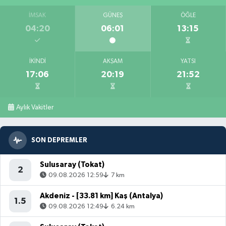
İMSAK
GÜNEŞ
ÖĞLE
04:20
06:01
13:15
İKINDI
AKŞAM
YATSI
17:06
20:19
21:52
Aylık Vakitler
SON DEPREMLER
Sulusaray (Tokat)
2
09.08.2026 12:59
7 km
Akdeniz - [33.81 km] Kaş (Antalya)
1.5
09.08.2026 12:49
6.24 km