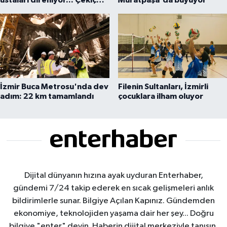
ustaları direniyor... Çekiç
Muratpaşa'da büyüyor
sesleriyle yaşayan miras
İzmir Buca Metrosu'nda dev
Filenin Sultanları, İzmirli
adım: 22 km tamamlandı
çocuklara ilham oluyor
Dijital dünyanın hızına ayak uyduran Enterhaber,
gündemi 7/24 takip ederek en sıcak gelişmeleri anlık
bildirimlerle sunar. Bilgiye Açılan Kapınız. Gündemden
ekonomiye, teknolojiden yaşama dair her şey... Doğru
bilgiye "enter" deyin. Haberin dijital merkeziyle tanışın.