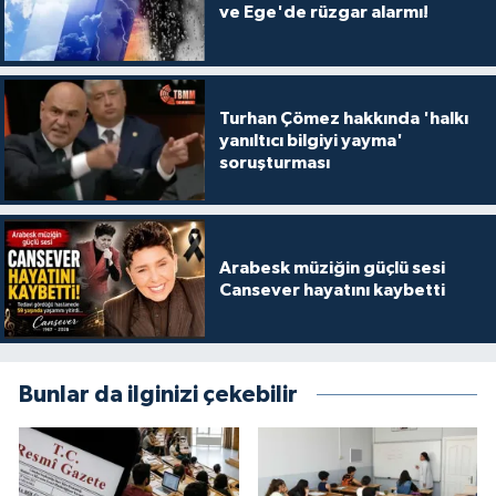
ve Ege'de rüzgar alarmı!
Turhan Çömez hakkında 'halkı
yanıltıcı bilgiyi yayma'
soruşturması
Arabesk müziğin güçlü sesi
Cansever hayatını kaybetti
Bunlar da ilginizi çekebilir