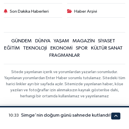
Son Dakika Haberleri
Haber Arşivi
GÜNDEM
DÜNYA
YAŞAM
MAGAZİN
SİYASET
EĞİTİM
TEKNOLOJİ
EKONOMİ
SPOR
KÜLTÜR SANAT
FRAGMANLAR
Sitede yayınlanan içerik ve yorumlardan yazarları sorumludur.
Yayınlanan yorumlardan Enter Haber sorumlu tutulamaz. Sitedeki tüm
harici linkler ayrı bir sayfada açılır. Sitemizde yayınlanan haber, köşe
yazıları ve fotoğraflar izin alınmaksızın kaynak gösterilse dahi,
herhangi bir ortamda kullanılamaz ve yayınlanamaz
Haber Yazılımı:
Gizlilik Sözleşmesi
İletişim
Simge'nin doğum günü sahnede kutlandı!
10:33
TE Bilişim
|
ALTIN FİYATLARI
DÖVİZ KURLARI
Copyright ©
KRİPTO PARA DURUMU
EMTİA FİYATLARI
2026