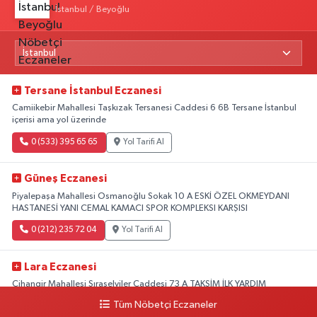
İstanbul / Beyoğlu
Tersane İstanbul Eczanesi
Camiikebir Mahallesi Taşkızak Tersanesi Caddesi 6 6B Tersane İstanbul
içerisi ama yol üzerinde
0 (533) 395 65 65
Yol Tarifi Al
Güneş Eczanesi
Piyalepaşa Mahallesi Osmanoğlu Sokak 10 A ESKİ ÖZEL OKMEYDANI
HASTANESİ YANI CEMAL KAMACI SPOR KOMPLEKSI KARŞISI
0 (212) 235 72 04
Yol Tarifi Al
Lara Eczanesi
Cihangir Mahallesi Sıraselviler Caddesi 73 A TAKSİM İLK YARDIM
HASTANESİ KARŞISI
Tüm Nöbetçi Eczaneler