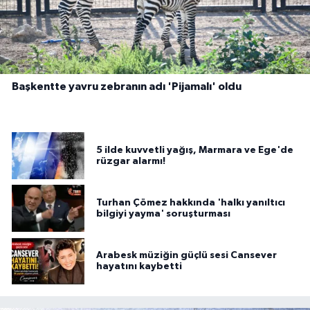
Başkentte yavru zebranın adı 'Pijamalı' oldu
5 ilde kuvvetli yağış, Marmara ve Ege'de
rüzgar alarmı!
Turhan Çömez hakkında 'halkı yanıltıcı
bilgiyi yayma' soruşturması
Arabesk müziğin güçlü sesi Cansever
hayatını kaybetti