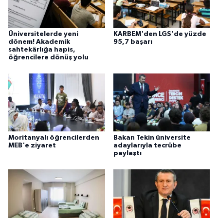
Üniversitelerde yeni
KARBEM'den LGS'de yüzde
dönem! Akademik
95,7 başarı
sahtekârlığa hapis,
öğrencilere dönüş yolu
Moritanyalı öğrencilerden
Bakan Tekin üniversite
MEB'e ziyaret
adaylarıyla tecrübe
paylaştı