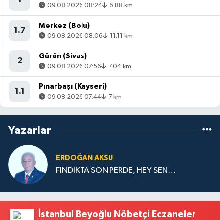
09.08.2026 08:24
6.88 km
Merkez (Bolu)
1.7
09.08.2026 08:06
11.11 km
Gürün (Sivas)
2
09.08.2026 07:56
7.04 km
Pınarbaşı (Kayseri)
1.1
09.08.2026 07:44
7 km
Yazarlar
ERDOĞAN AKSU
FINDIKTA SON PERDE, HEY SEN…
İstanbul Beyoğlu Nöbetçi Eczaneler