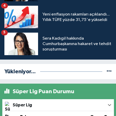
engeli mahkemeye taşındı
4
Yeni enflasyon rakamları açıklandı...
Yıllık TÜFE yüzde 31,75'e yükseldi
5
Sera Kadıgil hakkında
Cumhurbaşkanına hakaret ve tehdit
soruşturması
Yükleniyor...
Süper Lig Puan Durumu
Süper Lig