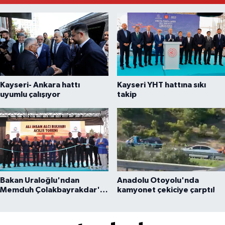
0 (212) 293 90 86
Yol Tarifi Al
Kayseri- Ankara hattı
Kayseri YHT hattına sıkı
uyumlu çalışıyor
takip
Bakan Uraloğlu'ndan
Anadolu Otoyolu'nda
Memduh Çolakbayrakdar'a
kamyonet çekiciye çarptı!
övgü