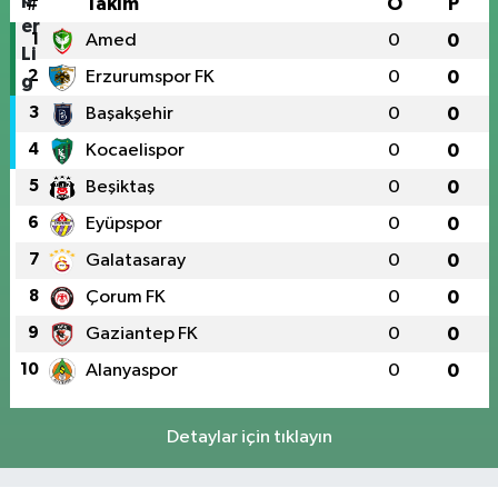
#
Takım
O
P
1
Amed
0
0
2
Erzurumspor FK
0
0
3
Başakşehir
0
0
4
Kocaelispor
0
0
5
Beşiktaş
0
0
6
Eyüpspor
0
0
7
Galatasaray
0
0
8
Çorum FK
0
0
9
Gaziantep FK
0
0
10
Alanyaspor
0
0
Detaylar için tıklayın