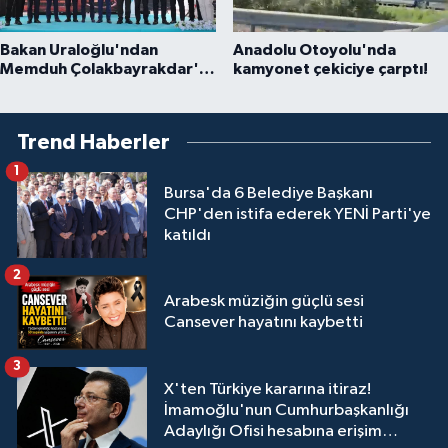
Bakan Uraloğlu'ndan
Anadolu Otoyolu'nda
Memduh Çolakbayrakdar'a
kamyonet çekiciye çarptı!
övgü
Trend Haberler
1
Bursa'da 6 Belediye Başkanı
CHP'den istifa ederek YENİ Parti'ye
katıldı
2
Arabesk müziğin güçlü sesi
Cansever hayatını kaybetti
3
X'ten Türkiye kararına itiraz!
İmamoğlu'nun Cumhurbaşkanlığı
Adaylığı Ofisi hesabına erişim