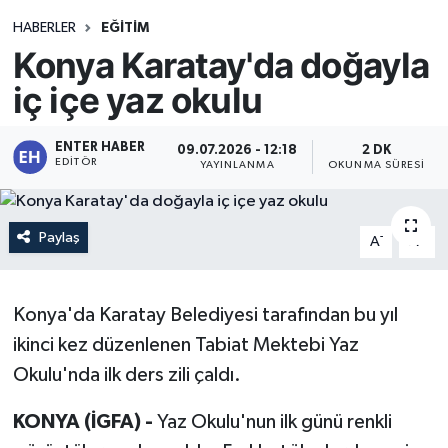
HABERLER
EĞİTİM
Konya Karatay'da doğayla
iç içe yaz okulu
ENTER HABER
09.07.2026 - 12:18
2 DK
EDITÖR
YAYINLANMA
OKUNMA SÜRESI
Paylaş
-
+
A
A
Konya'da Karatay Belediyesi tarafından bu yıl
ikinci kez düzenlenen Tabiat Mektebi Yaz
Okulu'nda ilk ders zili çaldı.
KONYA (İGFA) -
Yaz Okulu'nun ilk günü renkli