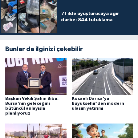
71 ilde uyuşturucuya ağır
darbe: 844 tutuklama
Bunlar da ilginizi çekebilir
Başkan Vekili Şahin Biba:
Kocaeli Darıca'ya
Bursa'nın geleceğini
Büyükşehir'den modern
bütüncül anlayışla
ulaşım yatırımı
planlıyoruz