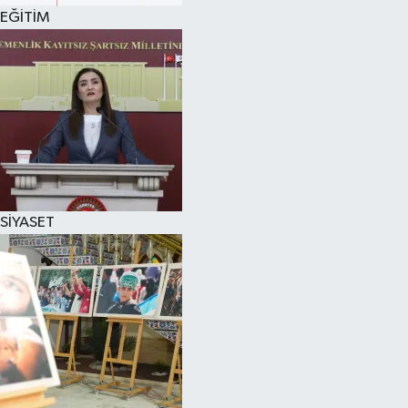
EĞİTİM
SİYASET