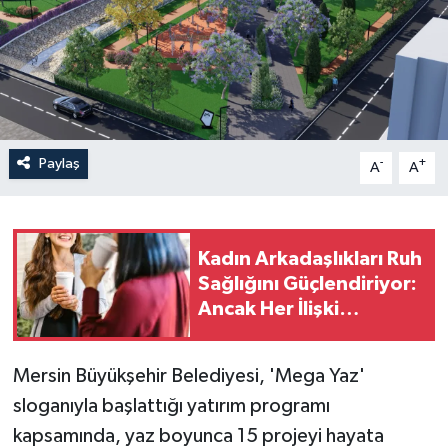
Paylaş
-
+
A
A
Kadın Arkadaşlıkları Ruh
Sağlığını Güçlendiriyor:
Ancak Her İlişki
Destekleyici Değil
Mersin Büyükşehir Belediyesi, 'Mega Yaz'
sloganıyla başlattığı yatırım programı
kapsamında, yaz boyunca 15 projeyi hayata