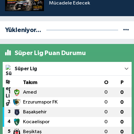
Mücadele Edecek
Yükleniyor...
Süper Lig Puan Durumu
Süper Lig
#
Takım
O
P
1
Amed
0
0
2
Erzurumspor FK
0
0
3
Başakşehir
0
0
4
Kocaelispor
0
0
5
Beşiktaş
0
0