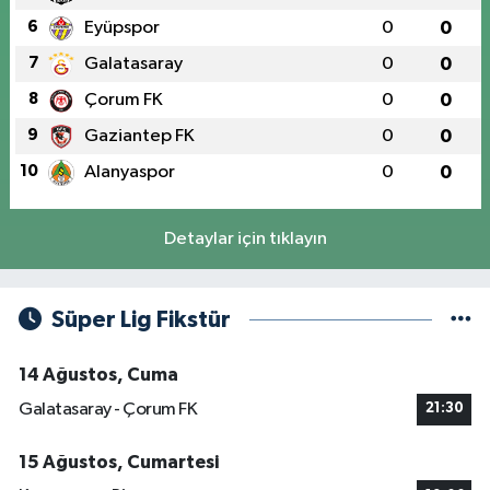
6
Eyüpspor
0
0
7
Galatasaray
0
0
8
Çorum FK
0
0
9
Gaziantep FK
0
0
10
Alanyaspor
0
0
Detaylar için tıklayın
Süper Lig Fikstür
14 Ağustos, Cuma
Galatasaray - Çorum FK
21:30
15 Ağustos, Cumartesi