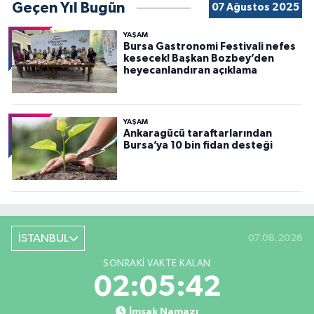
Geçen Yıl Bugün
07 Ağustos 2025
YAŞAM
Bursa Gastronomi Festivali nefes
kesecek! Başkan Bozbey’den
heyecanlandıran açıklama
YAŞAM
Ankaragücü taraftarlarından
Bursa’ya 10 bin fidan desteği
İSTANBUL
07.08.2026
SONRAKI VAKTE KALAN
02:05:41
İmsak Namazı