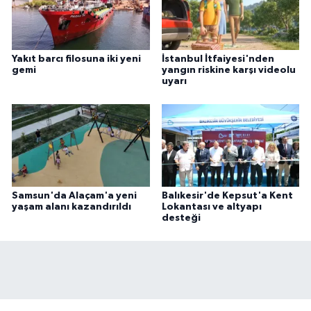
Yakıt barcı filosuna iki yeni
İstanbul İtfaiyesi'nden
gemi
yangın riskine karşı videolu
uyarı
Samsun'da Alaçam'a yeni
Balıkesir'de Kepsut'a Kent
yaşam alanı kazandırıldı
Lokantası ve altyapı
desteği