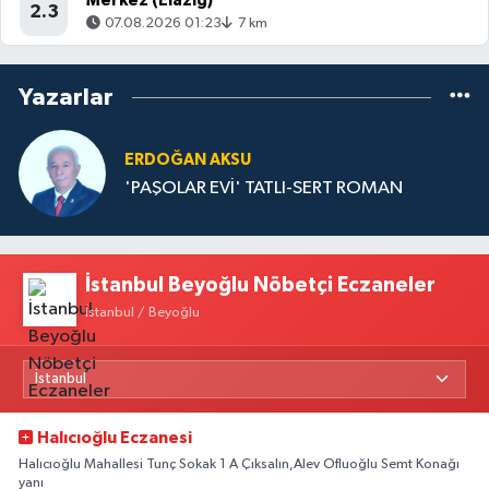
Merkez (Elazığ)
2.3
07.08.2026 01:23
7 km
Yazarlar
ERDOĞAN AKSU
'PAŞOLAR EVİ' TATLI-SERT ROMAN
İstanbul Beyoğlu Nöbetçi Eczaneler
İstanbul / Beyoğlu
Halıcıoğlu Eczanesi
Halıcıoğlu Mahallesi Tunç Sokak 1 A Çıksalın,Alev Ofluoğlu Semt Konağı
yanı