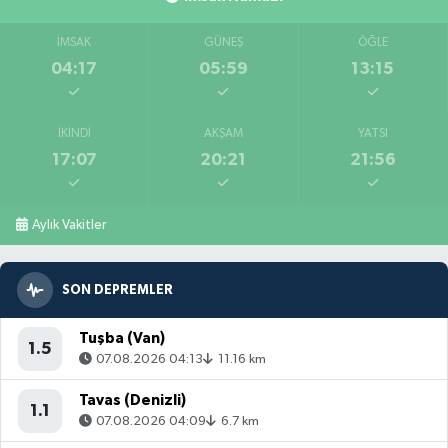
İMSAK
GÜNEŞ
ÖĞLE
04:17
05:59
13:15
İKINDI
AKŞAM
YATSI
17:07
20:21
21:56
Aylık Vakitler
SON DEPREMLER
Tuşba (Van)
1.5
07.08.2026 04:13
11.16 km
Tavas (Denizli)
1.1
07.08.2026 04:09
6.7 km