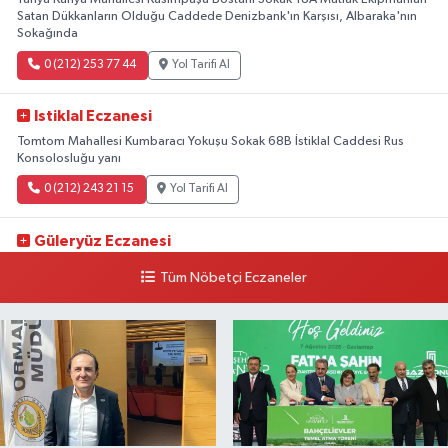
Satan Dükkanların Olduğu Caddede Denizbank'ın Karşısı, Albaraka'nın
Sokağında
0 (212) 253 77 44
Yol Tarifi Al
Istiklal Eczanesi
Tomtom Mahallesi Kumbaracı Yokuşu Sokak 68B İstiklal Caddesi Rus
Konsolosluğu yanı
0 (212) 243 21 15
Yol Tarifi Al
Güleryüz Eczanesi
Piripaşa Mahallesi Şaban Deresi Sokak 7 D Koç Müzesi Arkası-
Tüm Nöbetçi Eczaneler
kalaycıbahçe Meydana Doğru
0 (212) 369 95 85
Yol Tarifi Al