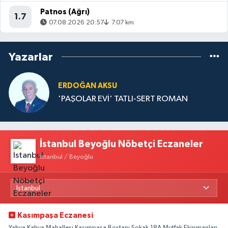
Patnos (Ağrı)
1.7
07.08.2026 20:57
7.07 km
Yazarlar
ERDOĞAN AKSU
'PAŞOLAR EVİ' TATLI-SERT ROMAN
İstanbul Beyoğlu Nöbetçi Eczaneler
İstanbul / Beyoğlu
Kasımpaşa Eczanesi
Yahya Kahya Mahallesi Kasımpaşa Bostanı Sokak 18A Mutfak Ekipmanları