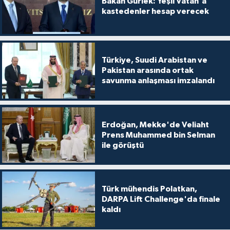
Bakan Gürlek: Yeşil Vatan'a
kastedenler hesap verecek
Türkiye, Suudi Arabistan ve
Pakistan arasında ortak
savunma anlaşması imzalandı
Erdoğan, Mekke'de Veliaht
Prens Muhammed bin Selman
ile görüştü
Türk mühendis Polatkan,
DARPA Lift Challenge'da finale
kaldı