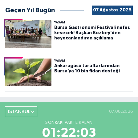
Geçen Yıl Bugün
07 Ağustos 2025
YAŞAM
Bursa Gastronomi Festivali nefes
kesecek! Başkan Bozbey’den
heyecanlandıran açıklama
YAŞAM
Ankaragücü taraftarlarından
Bursa’ya 10 bin fidan desteği
İSTANBUL
07.08.2026
SONRAKI VAKTE KALAN
01:22:01