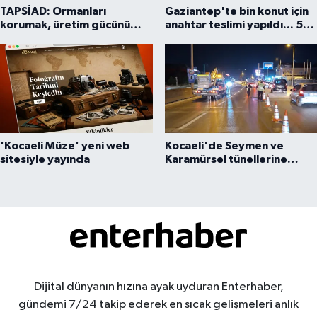
TAPSİAD: Ormanları
Gaziantep'te bin konut için
korumak, üretim gücünü
anahtar teslimi yapıldı... 5
korumaktır
bin konutluk projeye temel
'Kocaeli Müze' yeni web
Kocaeli'de Seymen ve
sitesiyle yayında
Karamürsel tünellerine
konfor dokunuşu
Dijital dünyanın hızına ayak uyduran Enterhaber,
gündemi 7/24 takip ederek en sıcak gelişmeleri anlık