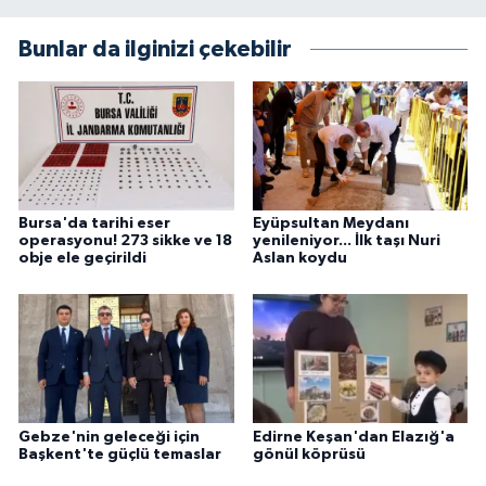
Bunlar da ilginizi çekebilir
Bursa'da tarihi eser
Eyüpsultan Meydanı
operasyonu! 273 sikke ve 18
yenileniyor... İlk taşı Nuri
obje ele geçirildi
Aslan koydu
Gebze'nin geleceği için
Edirne Keşan'dan Elazığ'a
Başkent'te güçlü temaslar
gönül köprüsü