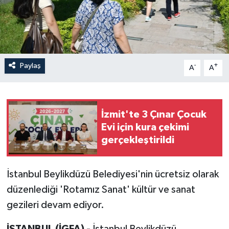
Paylaş
-
+
A
A
İzmit'te 3 Çınar Çocuk
Evi için kura çekimi
gerçekleştirildi
İstanbul Beylikdüzü Belediyesi'nin ücretsiz olarak
düzenlediği 'Rotamız Sanat' kültür ve sanat
gezileri devam ediyor.
İSTANBUL (İGFA) -
İstanbul Beylikdüzü