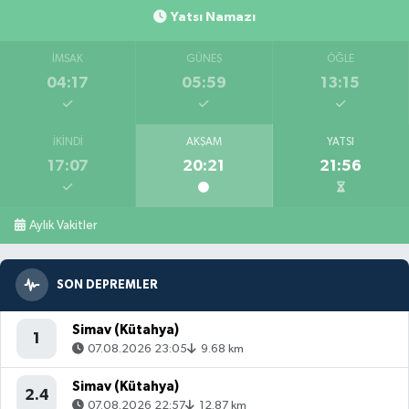
Yatsı Namazı
İMSAK
GÜNEŞ
ÖĞLE
04:17
05:59
13:15
İKINDI
AKŞAM
YATSI
17:07
20:21
21:56
Aylık Vakitler
SON DEPREMLER
Simav (Kütahya)
1
07.08.2026 23:05
9.68 km
Simav (Kütahya)
2.4
07.08.2026 22:57
12.87 km