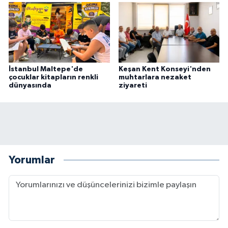
İstanbul Maltepe'de
Keşan Kent Konseyi'nden
çocuklar kitapların renkli
muhtarlara nezaket
dünyasında
ziyareti
Yorumlar