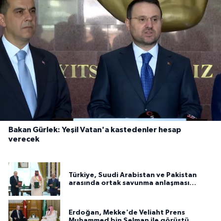
Bakan Gürlek: Yeşil Vatan'a kastedenler hesap
verecek
Türkiye, Suudi Arabistan ve Pakistan
arasında ortak savunma anlaşması
imzalandı
Erdoğan, Mekke'de Veliaht Prens
Muhammed bin Selman ile görüştü