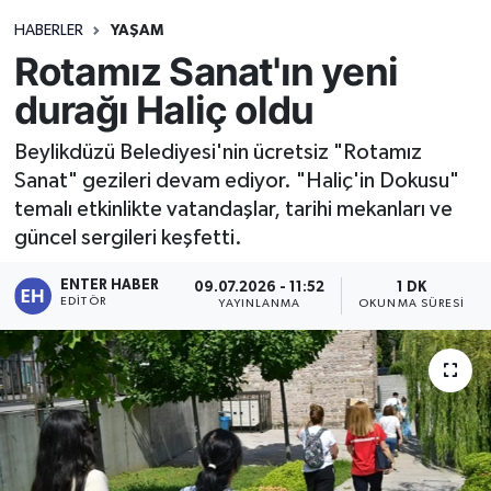
HABERLER
YAŞAM
Rotamız Sanat'ın yeni
durağı Haliç oldu
Beylikdüzü Belediyesi'nin ücretsiz "Rotamız
Sanat" gezileri devam ediyor. "Haliç'in Dokusu"
temalı etkinlikte vatandaşlar, tarihi mekanları ve
güncel sergileri keşfetti.
ENTER HABER
09.07.2026 - 11:52
1 DK
EDITÖR
YAYINLANMA
OKUNMA SÜRESI