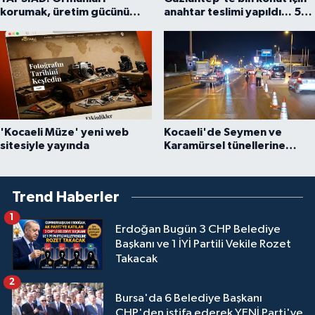
korumak, üretim gücünü
anahtar teslimi yapıldı... 5
korumaktır
bin konutluk projeye temel
'Kocaeli Müze' yeni web
Kocaeli'de Seymen ve
sitesiyle yayında
Karamürsel tünellerine
konfor dokunuşu
Trend Haberler
1
Erdoğan Bugün 3 CHP Belediye
Başkanı ve 1 İYİ Partili Vekile Rozet
Takacak
2
Bursa'da 6 Belediye Başkanı
CHP'den istifa ederek YENİ Parti'ye