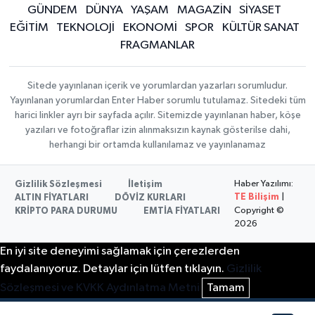
GÜNDEM
DÜNYA
YAŞAM
MAGAZİN
SİYASET
EĞİTİM
TEKNOLOJİ
EKONOMİ
SPOR
KÜLTÜR SANAT
FRAGMANLAR
Sitede yayınlanan içerik ve yorumlardan yazarları sorumludur.
Yayınlanan yorumlardan Enter Haber sorumlu tutulamaz. Sitedeki tüm
harici linkler ayrı bir sayfada açılır. Sitemizde yayınlanan haber, köşe
yazıları ve fotoğraflar izin alınmaksızın kaynak gösterilse dahi,
herhangi bir ortamda kullanılamaz ve yayınlanamaz
Haber Yazılımı:
Gizlilik Sözleşmesi
İletişim
TE Bilişim
|
ALTIN FİYATLARI
DÖVİZ KURLARI
Copyright ©
KRİPTO PARA DURUMU
EMTİA FİYATLARI
2026
En iyi site deneyimi sağlamak için çerezlerden
faydalanıyoruz. Detaylar için lütfen tıklayın.
Gizlilik
Sözleşmesi ve KVKK Aydınlatma Metni
Tamam