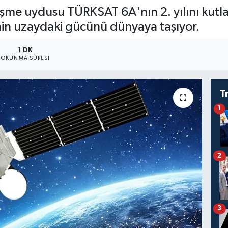
şme uydusu TÜRKSAT 6A'nın 2. yılını kutla
nin uzaydaki gücünü dünyaya taşıyor.
1 DK
OKUNMA SÜRESI
T
1
2
3