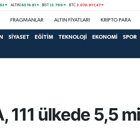
63
6574.81
13.799
3.070.917,47
ALTIN
BİST
BTC
FRAGMANLAR
ALTIN FİYATLARI
KRİPTO PARA
N
SİYASET
EĞİTİM
TEKNOLOJİ
EKONOMİ
SPOR
111 ülkede 5,5 mi