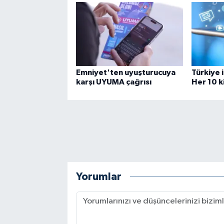
Emniyet'ten uyuşturucuya
Türkiye 
karşı UYUMA çağrısı
Her 10 k
Yorumlar