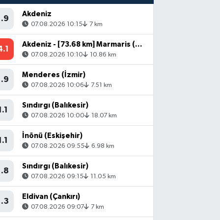
Akdeniz
1.9
07.08.2026 10:15
7 km
Akdeniz - [73.68 km] Marmaris (Muğla)
4.1
07.08.2026 10:10
10.86 km
Menderes (İzmir)
1.9
07.08.2026 10:06
7.51 km
Sındırgı (Balıkesir)
1.1
07.08.2026 10:00
18.07 km
İnönü (Eskişehir)
1.1
07.08.2026 09:55
6.98 km
Sındırgı (Balıkesir)
1.8
07.08.2026 09:15
11.05 km
Eldivan (Çankırı)
1.3
07.08.2026 09:07
7 km