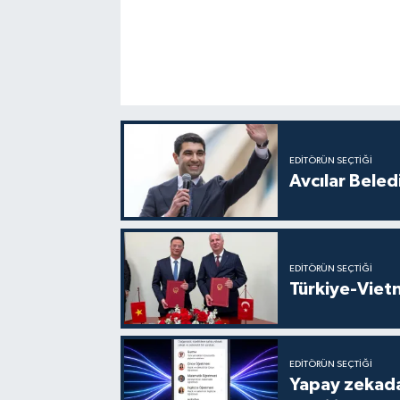
EDITÖRÜN SEÇTIĞI
Avcılar Beled
EDITÖRÜN SEÇTIĞI
Türkiye-Vietn
EDITÖRÜN SEÇTIĞI
Yapay zekada