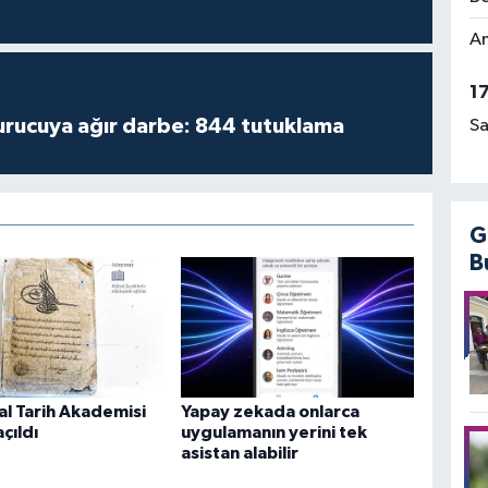
Am
1
turucuya ağır darbe: 844 tutuklama
Sa
G
B
tal Tarih Akademisi
Yapay zekada onlarca
çıldı
uygulamanın yerini tek
asistan alabilir