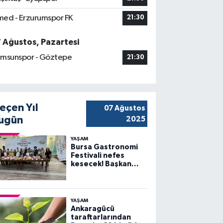
ed - Erzurumspor FK
21:30
7 Ağustos, Pazartesi
msunspor - Göztepe
21:30
eçen Yıl
07 Ağustos
ugün
2025
YAŞAM
Bursa Gastronomi
Festivali nefes
kesecek! Başkan
Bozbey’den
heyecanlandıran
açıklama
YAŞAM
Ankaragücü
taraftarlarından