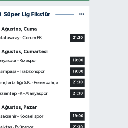
Süper Lig Fikstür
4 Ağustos, Cuma
latasaray - Çorum FK
21:30
5 Ağustos, Cumartesi
nyaspor - Rizespor
19:00
sımpaşa - Trabzonspor
19:00
nçlerbirliği S.K. - Fenerbahçe
21:30
ziantep FK - Alanyaspor
21:30
6 Ağustos, Pazar
şakşehir - Kocaelispor
19:00
şiktaş - Eyüpspor
21:30