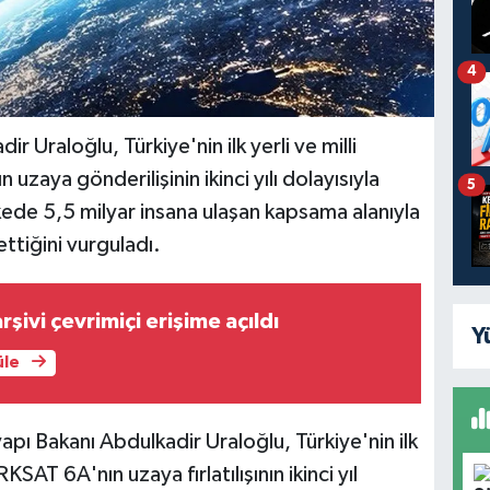
4
r Uraloğlu, Türkiye'nin ilk yerli ve milli
aya gönderilişinin ikinci yılı dolayısıyla
5
ede 5,5 milyar insana ulaşan kapsama alanıyla
ttiğini vurguladı.
rşivi çevrimiçi erişime açıldı
Y
üle
apı Bakanı Abdulkadir Uraloğlu, Türkiye'nin ilk
SAT 6A'nın uzaya fırlatılışının ikinci yıl