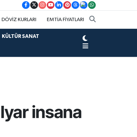
DÖVİZ KURLARI
EMTİA FİYATLARI
KÜLTÜR SANAT
lyar insana