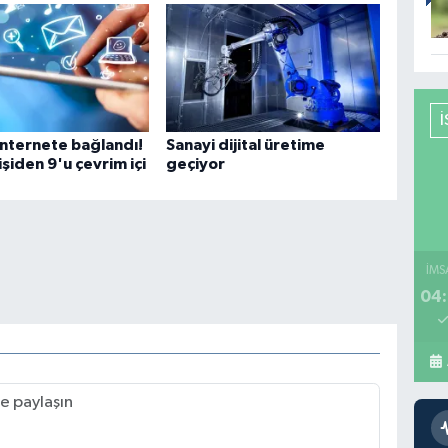
internete bağlandı!
Sanayi dijital üretime
işiden 9'u çevrim içi
geçiyor
İMS
04: