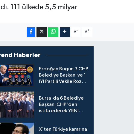
dı. 111 ülkede 5,5 milyar
-
+
A
A
rend Haberler
Erdoğan Bugün 3 CHP
Belediye Başkanı ve 1
İYİ Partili Vekile Rozet
Takacak
Bursa'da 6 Belediye
Başkanı CHP'den
istifa ederek YENİ
Parti'ye katıldı
X'ten Türkiye kararına