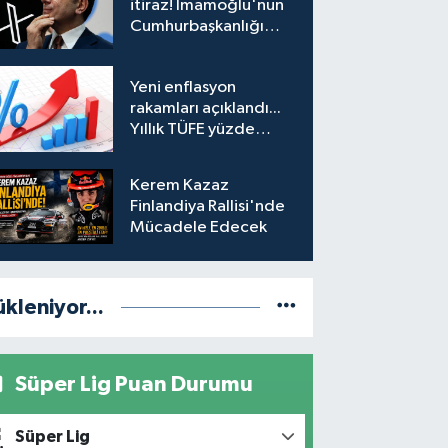
itiraz! İmamoğlu'nun
Cumhurbaşkanlığı
Adaylığı Ofisi
hesabına erişim
Yeni enflasyon
engeli mahkemeye
rakamları açıklandı...
taşındı
Yıllık TÜFE yüzde
31,75'e yükseldi
Kerem Kazaz
Finlandiya Rallisi'nde
Mücadele Edecek
ükleniyor...
Süper Lig Puan Durumu
Süper Lig