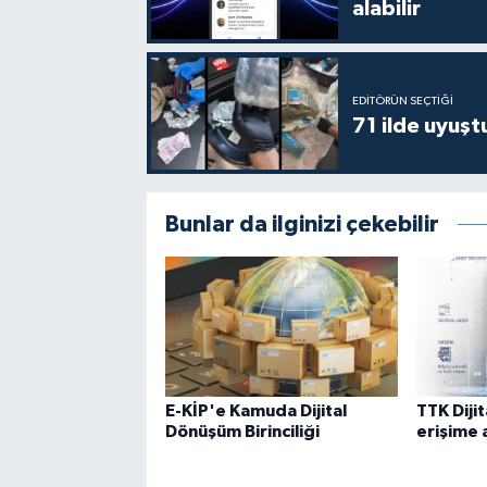
alabilir
EDITÖRÜN SEÇTIĞI
71 ilde uyuş
Bunlar da ilginizi çekebilir
E-KİP'e Kamuda Dijital
TTK Diji
Dönüşüm Birinciliği
erişime a