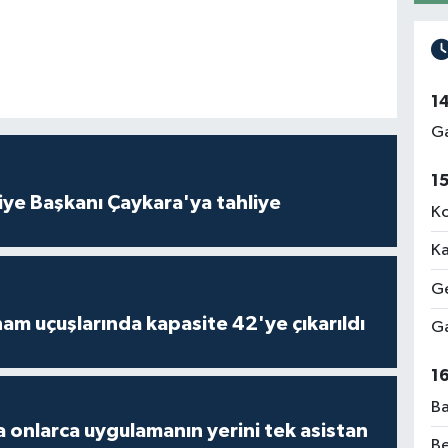
1
Ga
1
iye Başkanı Çaykara'ya tahliye
Ko
Ka
Ge
am uçuşlarında kapasite 42'ye çıkarıldı
Ga
1
Ba
 onlarca uygulamanın yerini tek asistan
Be