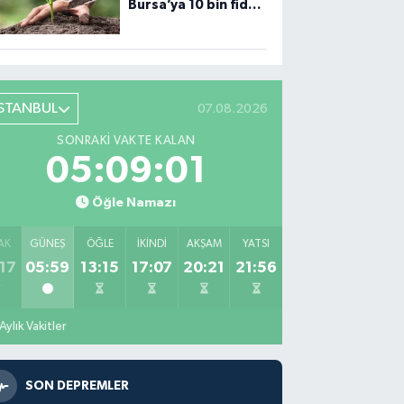
Bursa’ya 10 bin fidan
desteği
İSTANBUL
07.08.2026
SONRAKI VAKTE KALAN
05:09:00
Öğle Namazı
AK
GÜNEŞ
ÖĞLE
İKINDI
AKŞAM
YATSI
17
05:59
13:15
17:07
20:21
21:56
Aylık Vakitler
SON DEPREMLER