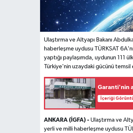
Ulaştırma ve Altyapı Bakanı Abdulkadi
haberleşme uydusu TÜRKSAT 6A'nın uz
yaptığı paylaşımda, uydunun 111 ülk
Türkiye'nin uzaydaki gücünü temsil e
Garanti'nin a
İçeriği Görünt
ANKARA (İGFA) -
Ulaştırma ve Alty
yerli ve milli haberleşme uydusu TÜRK