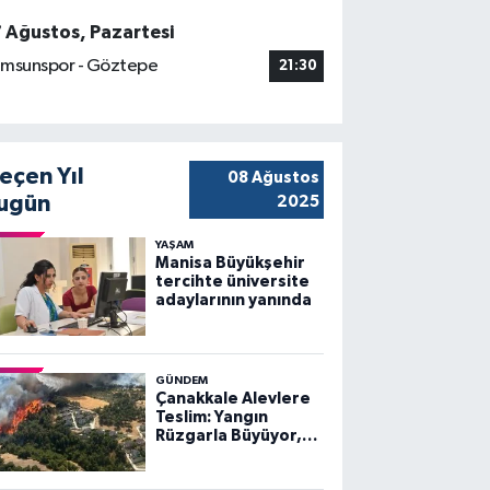
7 Ağustos, Pazartesi
msunspor - Göztepe
21:30
eçen Yıl
08 Ağustos
ugün
2025
YAŞAM
Manisa Büyükşehir
tercihte üniversite
adaylarının yanında
GÜNDEM
Çanakkale Alevlere
Teslim: Yangın
Rüzgarla Büyüyor,
Ekiplerin Mücadelesi
Sürüyor