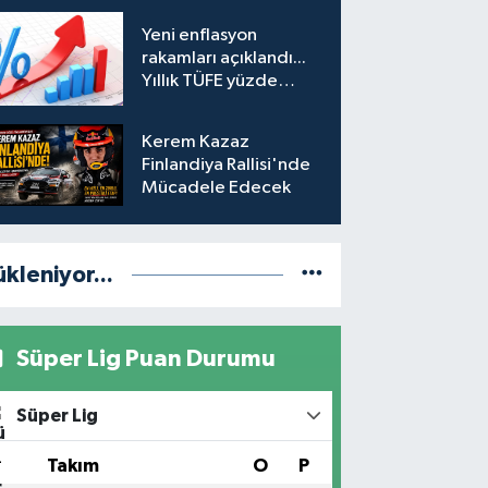
hesabına erişim
Yeni enflasyon
engeli mahkemeye
rakamları açıklandı...
taşındı
Yıllık TÜFE yüzde
31,75'e yükseldi
Kerem Kazaz
Finlandiya Rallisi'nde
Mücadele Edecek
ükleniyor...
Süper Lig Puan Durumu
Süper Lig
#
Takım
O
P