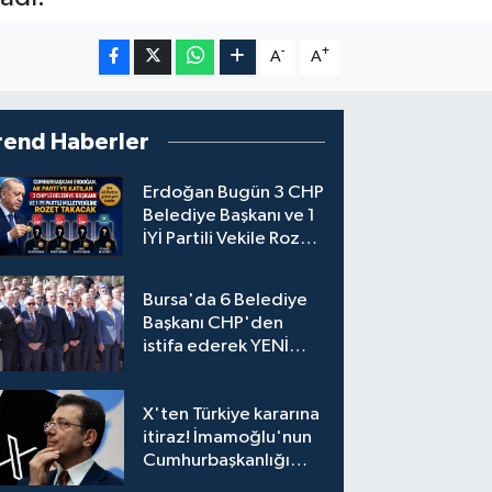
-
+
A
A
rend Haberler
Erdoğan Bugün 3 CHP
Belediye Başkanı ve 1
İYİ Partili Vekile Rozet
Takacak
Bursa'da 6 Belediye
Başkanı CHP'den
istifa ederek YENİ
Parti'ye katıldı
X'ten Türkiye kararına
itiraz! İmamoğlu'nun
Cumhurbaşkanlığı
Adaylığı Ofisi