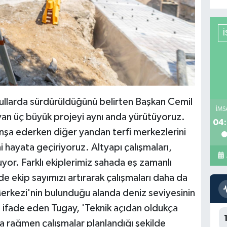
şullarda sürdürüldüğünü belirten Başkan Cemil
İMS
yan üç büyük projeyi aynı anda yürütüyoruz.
04:
inşa ederken diğer yandan terfi merkezlerini
ini hayata geçiriyoruz. Altyapı çalışmaları,
yor. Farklı ekiplerimiz sahada eş zamanlı
 ekip sayımızı artırarak çalışmaları daha da
Merkezi'nin bulunduğu alanda deniz seviyesinin
ını ifade eden Tugay, 'Teknik açıdan oldukça
a rağmen çalışmalar planlandığı şekilde