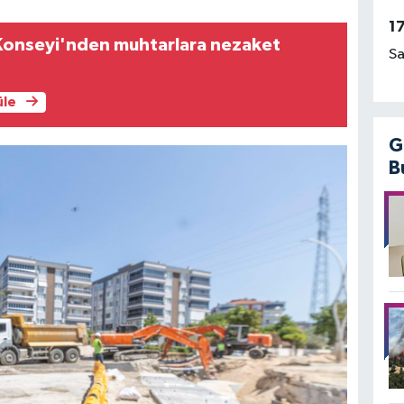
1
Konseyi'nden muhtarlara nezaket
Sa
üle
G
B