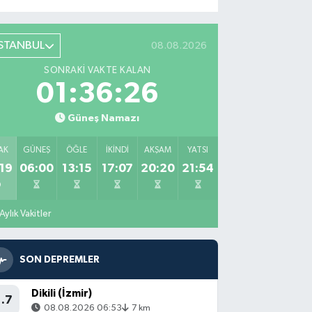
İSTANBUL
08.08.2026
SONRAKI VAKTE KALAN
01:36:25
Güneş Namazı
AK
GÜNEŞ
ÖĞLE
İKINDI
AKŞAM
YATSI
19
06:00
13:15
17:07
20:20
21:54
Aylık Vakitler
SON DEPREMLER
Dikili (İzmir)
1.7
08.08.2026 06:53
7 km