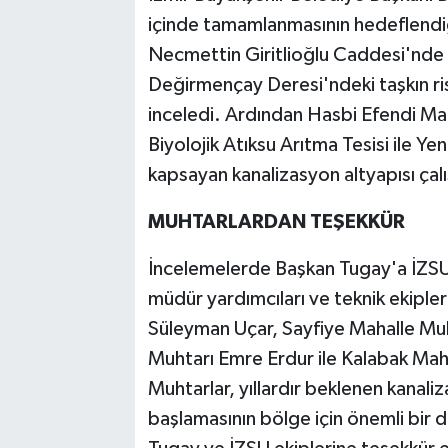
içinde tamamlanmasının hedeflendiği
Necmettin Giritlioğlu Caddesi'nde 
Değirmençay Deresi'ndeki taşkın ris
inceledi. Ardından Hasbi Efendi Mah
Biyolojik Atıksu Arıtma Tesisi ile Y
kapsayan kanalizasyon altyapısı çalış
MUHTARLARDAN TEŞEKKÜR
İncelemelerde Başkan Tugay'a İZS
müdür yardımcıları ve teknik ekipler
Süleyman Uçar, Sayfiye Mahalle Muh
Muhtarı Emre Erdur ile Kalabak Maha
Muhtarlar, yıllardır beklenen kanaliza
başlamasının bölge için önemli bir