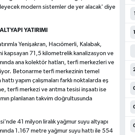
nleyecek modern sistemler de yer alacak' diye
LTYAPI YATIRIMI
yatırımla Yenişakran, Hacıömerli, Kalabak,
ni kapsayan 71,5 kilometrelik kanalizasyon ve
amında ana kolektör hatları, terfi merkezleri ve
iliyor. Betonarme terfi merkezinin temel
hattı yapım çalışmaları farklı noktalarda eş
 terfi merkezi ve arıtma tesisi inşaatı ise
rımın planlanan takvim doğrultusunda
i'nde 41 milyon liralık yağmur suyu altyapı
mında 1.167 metre yağmur suyu hattı ile 554