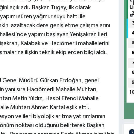
ni açıkladı. Başkan Tugay, ilk olarak
yapımı süren yağmur suyu hattı ile
kini azaltacak dere genişletme çalışmalarını
allesi'nde yapımı başlayan Yenişakran İleri
enişakran, Kalabak ve Hacıömerli mahallelerini
malarına ilişkin teknik ekiplerden bilgi aldı.
U Genel Müdürü Gürkan Erdoğan, genel
in yanı sıra Hacıömerli Mahalle Muhtarı
1
tarı Metin Yıldız, Hasbi Efendi Mahalle
lle Muhtarı Ahmet Kartal eşlik etti.
syon ve ileri biyolojik arıtma yatırımlarının
 dönüm noktası olduğunu belirterek Başkan