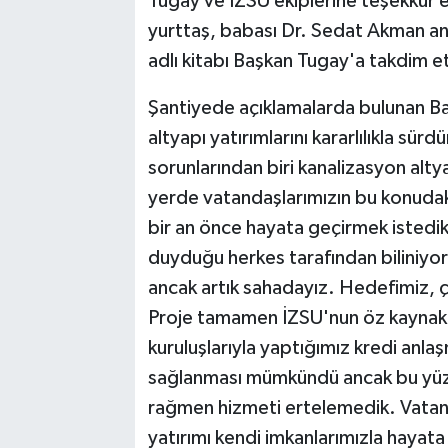
Tugay ve İZSU ekiplerine teşekkür 
yurttaş, babası Dr. Sedat Akman an
adlı kitabı Başkan Tugay'a takdim et
Şantiyede açıklamalarda bulunan Baş
altyapı yatırımlarını kararlılıkla sürd
sorunlarından biri kanalizasyon alt
yerde vatandaşlarımızın bu konudaki
bir an önce hayata geçirmek istedik
duyduğu herkes tarafından biliniyor
ancak artık sahadayız. Hedefimiz, ça
Proje tamamen İZSU'nun öz kaynaklar
kuruluşlarıyla yaptığımız kredi anl
sağlanması mümkündü ancak bu yüz
rağmen hizmeti ertelemedik. Vatan
yatırımı kendi imkanlarımızla hayata