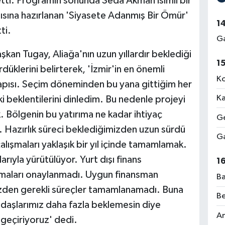
etti. Programın sonunda Seda Akman isimli bir
ısına hazırlanan 'Siyasete Adanmış Bir Ömür'
1
ti.
Ga
kan Tugay, Aliağa'nın uzun yıllardır beklediği
1
ürdüklerini belirterek, 'İzmir'in en önemli
Ko
yapısı. Seçim döneminden bu yana gittiğim her
Ka
 beklentilerini dinledim. Bu nedenle projeyi
. Bölgenin bu yatırıma ne kadar ihtiyaç
Ge
. Hazırlık süreci beklediğimizden uzun sürdü
Ga
lışmaları yaklaşık bir yıl içinde tamamlamak.
ıyla yürütülüyor. Yurt dışı finans
1
aşmaları onaylanmadı. Uygun finansman
Ba
den gerekli süreçler tamamlanamadı. Buna
Be
daşlarımız daha fazla beklemesin diye
Am
 geçiriyoruz' dedi.