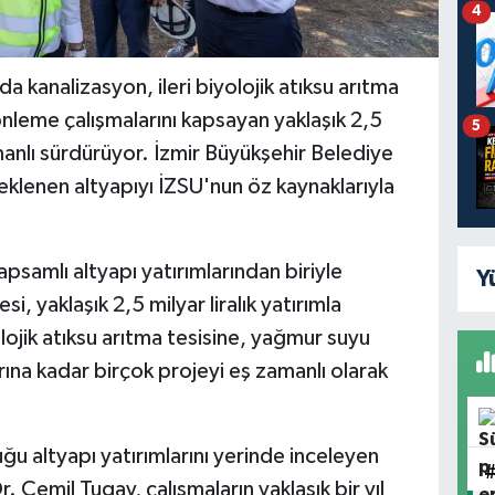
4
a kanalizasyon, ileri biyolojik atıksu arıtma
önleme çalışmalarını kapsayan yaklaşık 2,5
5
zamanlı sürdürüyor. İzmir Büyükşehir Belediye
beklenen altyapıyı İZSU'nun öz kaynaklarıyla
kapsamlı altyapı yatırımlarından biriyle
Y
i, yaklaşık 2,5 milyar liralık yatırımla
olojik atıksu arıtma tesisine, yağmur suyu
ına kadar birçok projeyi eş zamanlı olarak
uğu altyapı yatırımlarını yerinde inceleyen
 Cemil Tugay, çalışmaların yaklaşık bir yıl