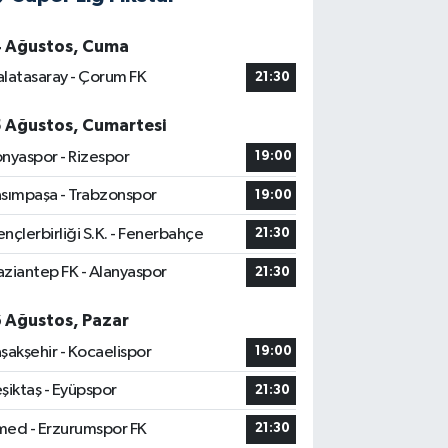
4 Ağustos, Cuma
latasaray - Çorum FK
21:30
5 Ağustos, Cumartesi
nyaspor - Rizespor
19:00
sımpaşa - Trabzonspor
19:00
nçlerbirliği S.K. - Fenerbahçe
21:30
ziantep FK - Alanyaspor
21:30
6 Ağustos, Pazar
şakşehir - Kocaelispor
19:00
şiktaş - Eyüpspor
21:30
ed - Erzurumspor FK
21:30