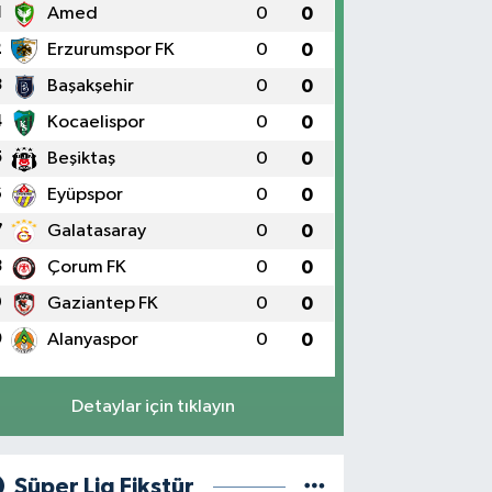
1
Amed
0
0
2
Erzurumspor FK
0
0
3
Başakşehir
0
0
4
Kocaelispor
0
0
5
Beşiktaş
0
0
6
Eyüpspor
0
0
7
Galatasaray
0
0
8
Çorum FK
0
0
9
Gaziantep FK
0
0
0
Alanyaspor
0
0
Detaylar için tıklayın
Süper Lig Fikstür