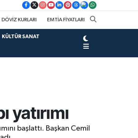
DÖVİZ KURLARI
EMTİA FİYATLARI
KÜLTÜR SANAT
pı yatırımı
rımını başlattı. Başkan Cemil
adı.