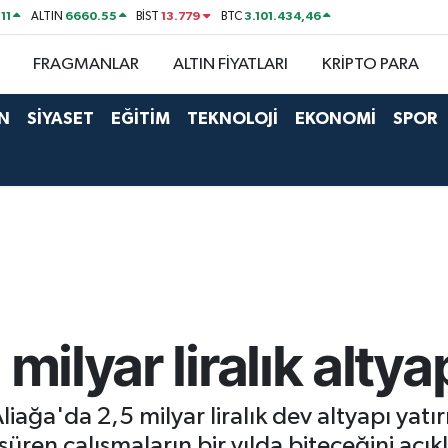
11
6660.55
13.779
3.101.434,46
ALTIN
BİST
BTC
FRAGMANLAR
ALTIN FİYATLARI
KRİPTO PARA
N
SİYASET
EĞİTİM
TEKNOLOJİ
EKONOMİ
SPOR
milyar liralık altya
liağa'da 2,5 milyar liralık dev altyapı yatı
üren çalışmaların bir yılda biteceğini açıkl