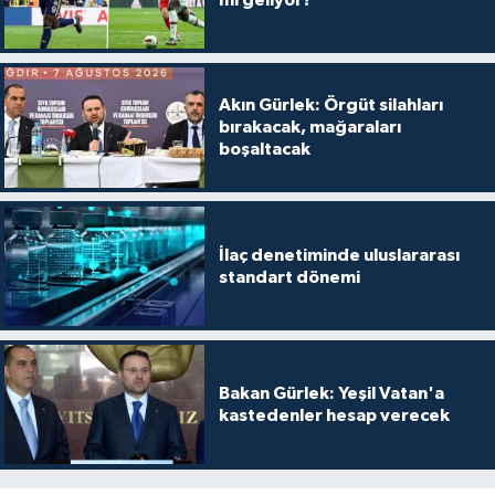
Akın Gürlek: Örgüt silahları
bırakacak, mağaraları
boşaltacak
İlaç denetiminde uluslararası
standart dönemi
Bakan Gürlek: Yeşil Vatan'a
kastedenler hesap verecek