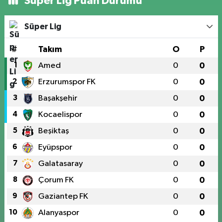
Süper Lig Puan Durumu
Süper Lig
#
Takım
O
P
1
Amed
0
0
2
Erzurumspor FK
0
0
3
Başakşehir
0
0
4
Kocaelispor
0
0
5
Beşiktaş
0
0
6
Eyüpspor
0
0
7
Galatasaray
0
0
8
Çorum FK
0
0
9
Gaziantep FK
0
0
10
Alanyaspor
0
0