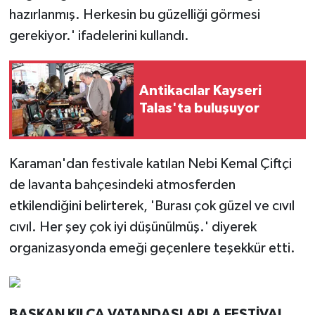
hazırlanmış. Herkesin bu güzelliği görmesi
gerekiyor.' ifadelerini kullandı.
Antikacılar Kayseri
Talas'ta buluşuyor
Karaman'dan festivale katılan Nebi Kemal Çiftçi
de lavanta bahçesindeki atmosferden
etkilendiğini belirterek, 'Burası çok güzel ve cıvıl
cıvıl. Her şey çok iyi düşünülmüş.' diyerek
organizasyonda emeği geçenlere teşekkür etti.
BAŞKAN KILCA VATANDAŞLARLA FESTİVAL