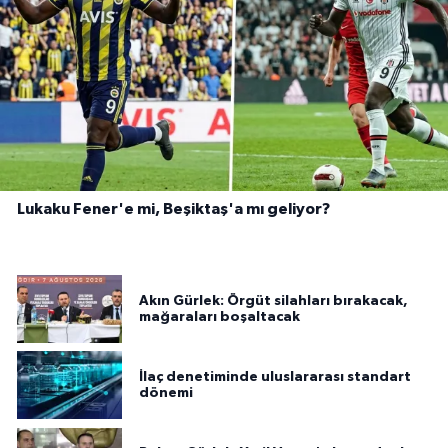
Lukaku Fener'e mi, Beşiktaş'a mı geliyor?
Akın Gürlek: Örgüt silahları bırakacak,
mağaraları boşaltacak
İlaç denetiminde uluslararası standart
dönemi