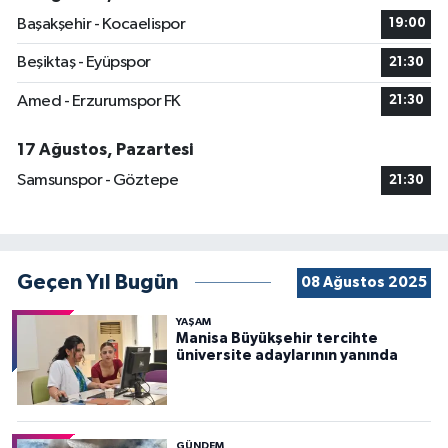
Başakşehir - Kocaelispor
19:00
Beşiktaş - Eyüpspor
21:30
Amed - Erzurumspor FK
21:30
17 Ağustos, Pazartesi
Samsunspor - Göztepe
21:30
Geçen Yıl Bugün
08 Ağustos 2025
YAŞAM
Manisa Büyükşehir tercihte
üniversite adaylarının yanında
GÜNDEM