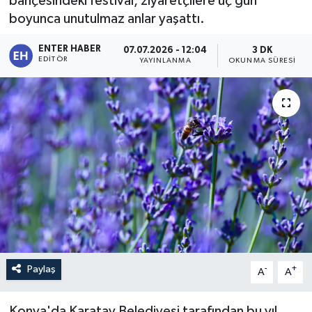
bahçesindeki festival, ziyaretçilere üç gün
boyunca unutulmaz anlar yaşattı.
ENTER HABER
07.07.2026 - 12:04
3 DK
EDITÖR
YAYINLANMA
OKUNMA SÜRESI
Paylaş
-
+
A
A
Konya'da Karatay Belediyesi tarafından bu yıl