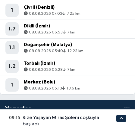
Çivril (Denizli)
1
08.08.2026 07:02
7.25 km
Dikili (İzmir)
1.7
08.08.2026 06:53
7 km
Doğanşehir (Malatya)
1.1
08.08.2026 05:40
12.23 km
Torbalı (İzmir)
1.2
08.08.2026 05:28
7 km
Merkez (Bolu)
1
08.08.2026 05:13
13.6 km
Yazarlar
Rize Yaşayan Miras Şöleni coşkuyla
09:15
başladı
ERDOĞAN AKSU
'PAŞOLAR EVİ' TATLI-SERT ROMAN