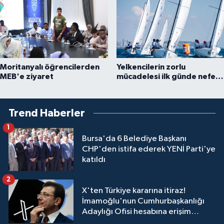
Moritanyalı öğrencilerden
Yelkencilerin zorlu
MEB'e ziyaret
mücadelesi ilk günde nefes
kesti
Trend Haberler
1
Bursa'da 6 Belediye Başkanı
CHP'den istifa ederek YENİ Parti'ye
katıldı
2
X'ten Türkiye kararına itiraz!
İmamoğlu'nun Cumhurbaşkanlığı
Adaylığı Ofisi hesabına erişim
engeli mahkemeye taşındı