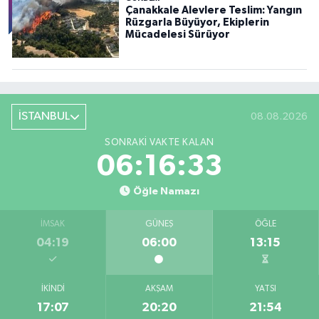
Çanakkale Alevlere Teslim: Yangın
Rüzgarla Büyüyor, Ekiplerin
Mücadelesi Sürüyor
İSTANBUL
08.08.2026
SONRAKI VAKTE KALAN
06:16:31
Öğle Namazı
İMSAK
GÜNEŞ
ÖĞLE
04:19
06:00
13:15
İKINDI
AKŞAM
YATSI
17:07
20:20
21:54